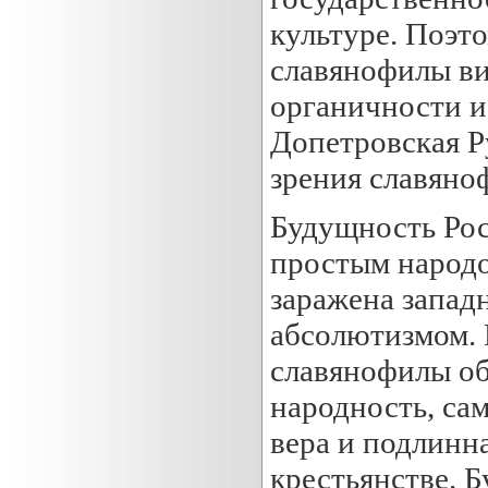
культуре. Поэт
славянофилы ви
органичности и
Допетровская Р
зрения славяно
Будущность Рос
простым народо
заражена запад
абсолютизмом. 
славянофилы об
народность, са
вера и подлинн
крестьянстве. 