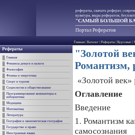
рефераты, скачать реферат, совре
культура, виды рефератов, беспла
"САМЫЙ БОЛЬШОЙ БА
Портал Рефератов
Главная
|
Каталог
|
Рефераты
|
Курсовые
|
Рефераты
"Золотой ве
Главная
Романтизм, 
Финансы деньги и налоги
Философия
Физика и энергетика
«Золотой век» 
Спорт и туризм
Социология и обществознание
Оглавление
Программирование компьютеры и
кибернетика
Медицина
Введение
Математика
Литература
1. Романтизм к
География и экономическая география
Государство и право
самосознания
Иностранные языки