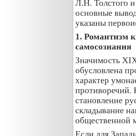
Л.Н. Толстого и
основные вывод
указаны первои
1.
Романтизм к
с
а
мосознания
Значимость XIX
обусловлена пр
характер умона
противоречий. 
становление ру
складывание на
общественной м
Если для Запад