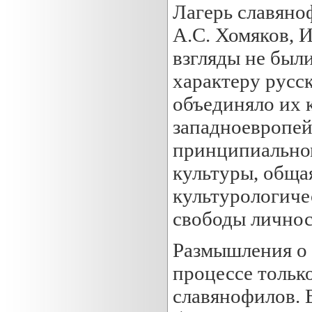
Лагерь славяно
А.С. Хомяков, И
взгляды не был
характеру русск
объединяло их
западноевропей
принципиальном
культуры, обща
культурологиче
свободы личност
Размышления о 
процессе тольк
славянофилов. 