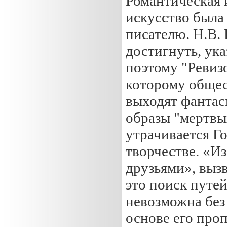
Романтическая 
искусство была
писателю. Н.В.
достигнуть, ука
поэтому "Ревизо
которому общес
выходят фантас
образы "мертвы
утрачивается Го
творчестве. «И
друзьями», выз
это поиск путе
невозможна без
основе его про