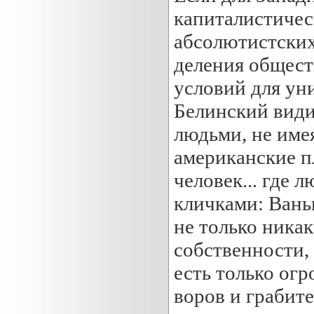
капиталистичес
абсолютистских
деления обществ
условий для ун
Белинский види
людьми, не име
американские пл
человек... где 
кличками: Ваньк
не только никак
собственности, 
есть только ог
воров и грабит