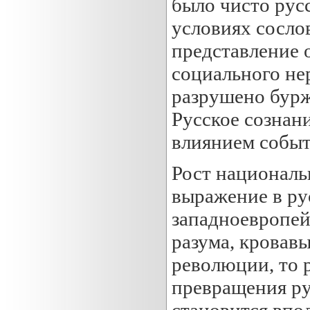
было чисто рус
условиях сосло
представление 
социального не
разрушено бурж
Русское сознан
влиянием событ
Рост националь
выражение в ру
западноевропей
разума, кровав
революции, то 
превращения ру
становится впо