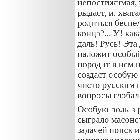
непостижимая, т
рыдает, и
.
хватае
родиться бесцел
конца?... У! ка
даль! Русь! Эт
наложит особый
породит в нем 
создаст особую 
чисто русским 
вопросы глобал
Особую роль в 
сыграло масонс
задачей поиск 
интерконфессио