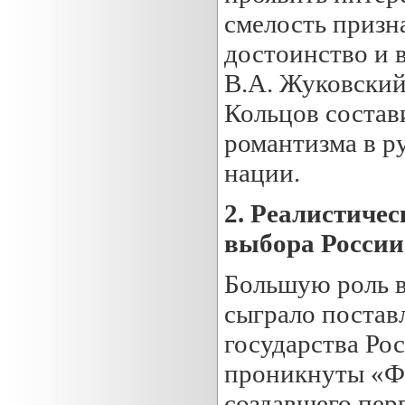
смелость призн
достоинство и в
В.А. Жуковский
Кольцов состав
романтизма в р
нации.
2.
Реалистичес
выбора Ро
с
сии
Большую роль в
сыграло постав
государства Ро
проникнуты «Фи
создавшего пер