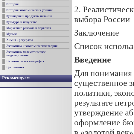
История
2. Реалистичес
История экономических учений
выбора России
Кулинария и продукты питания
Культура и искусство
Маркетинг реклама и торговля
Заключение
Музыка
Химия - рефераты
Список использ
Экономика и экономическая теория
Экономико-математическое
моделирование
Введение
Экономическая география
Эргономика
Для понимания 
Рекомендуем
существенное з
политики, экон
результате пет
утверждение аб
оформление бюр
в «золотой век»