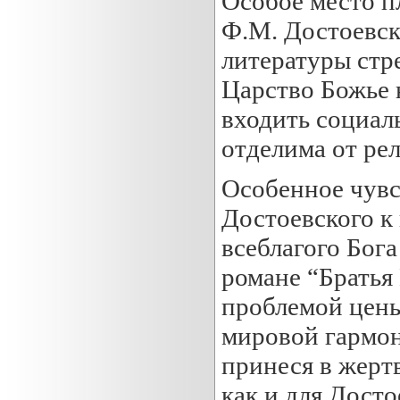
Особое место п
Ф.М. Достоевск
литературы стр
Царство Божье н
входить социаль
отделима от ре
Особенное чувс
Достоевского к
всеблагого Бога
романе “Братья
проблемой цены
мировой гармон
принеся в жерт
как и для Досто