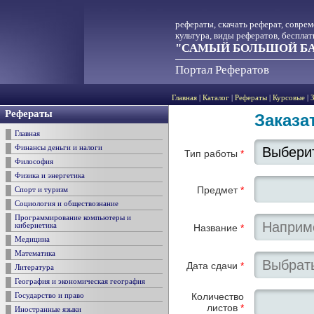
рефераты, скачать реферат, совре
культура, виды рефератов, беспла
"САМЫЙ БОЛЬШОЙ БА
Портал Рефератов
Главная
|
Каталог
|
Рефераты
|
Курсовые
|
Рефераты
Заказа
Главная
Финансы деньги и налоги
Тип работы
*
Философия
Физика и энергетика
Предмет
*
Спорт и туризм
Социология и обществознание
Программирование компьютеры и
кибернетика
Название
*
Медицина
Математика
Дата сдачи
*
Литература
География и экономическая география
Количество
Государство и право
листов
*
Иностранные языки