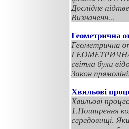
Дослідне підтв
Визначенн...
Геометрична о
Геометрична о
ГЕОМЕТРИЧНА 
світла були від
Закон прямоліні
Хвильові проц
Хвильові процес
1.Поширення ко
середовищі. Як