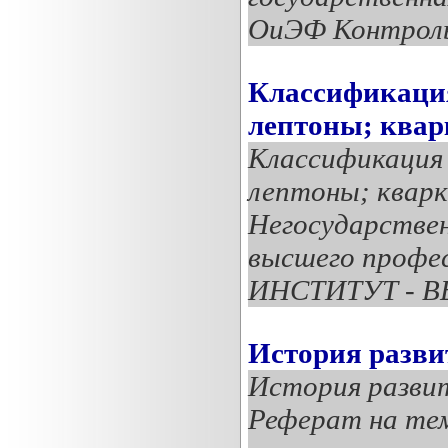
ОиЭФ Контроль
Классификация
лептоны; квар
Классификация
лептоны; кварк
Негосударствен
высшего профе
ИНСТИТУТ - В
История разви
История разви
Реферат на тем