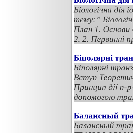
Біологічна дія
тему:” Біологіч
План 1. Основи 
2. 2. Первинні пр
Біполярні тра
Біполярні тран
Вступ Теоретич
Принцип дії n-p
допомогою тран
Балансный тр
Балансный тр