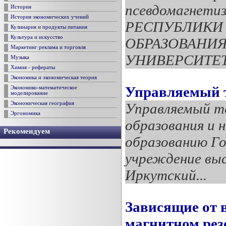
псевдомагнет
История
История экономических учений
РЕСПУБЛИКИ
Кулинария и продукты питания
Культура и искусство
ОБРАЗОВАНИЯ
Маркетинг реклама и торговля
УНИВЕРСИТЕТ и
Музыка
Химия - рефераты
Экономика и экономическая теория
Управляемый 
Экономико-математическое
моделирование
Управляемый т
Экономическая география
Эргономика
образования и 
Рекомендуем
образованию Го
учреждение выс
Иркутский...
Зависящие от 
магнитном рез