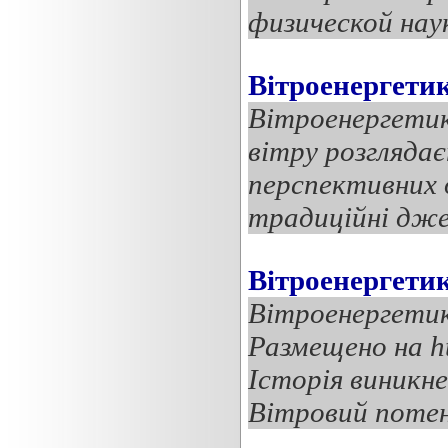
физической наук
Вітроенергетик
Вітроенергетика
вітру розглядає
перспективних 
традиційні джер
Вітроенергетик
Вітроенергетика
Размещено на ht
Історія виникн
Вітровий потен