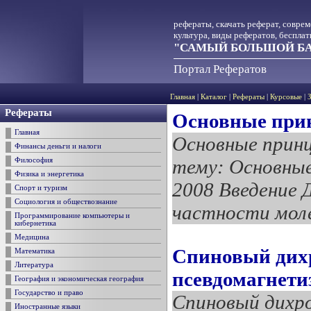
рефераты, скачать реферат, совре
культура, виды рефератов, беспла
"САМЫЙ БОЛЬШОЙ БА
Портал Рефератов
Главная
|
Каталог
|
Рефераты
|
Курсовые
|
Рефераты
Основные при
Главная
Основные принц
Финансы деньги и налоги
тему: Основные
Философия
Физика и энергетика
2008 Введение 
Спорт и туризм
Социология и обществознание
частности молек
Программирование компьютеры и
кибернетика
Медицина
Спиновый дихр
Математика
Литература
псевдомагнети
География и экономическая география
Государство и право
Спиновый дихро
Иностранные языки