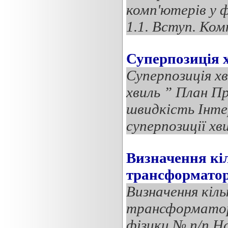
комп'ютерів у ф
1.1. Вступ. Ком
Суперпозиція 
Суперпозиція х
хвиль ” План Пр
швидкість Інте
суперпозиції хв
Визначення кіл
трансформато
Визначення кіл
трансформатора
фізики № п/п Н