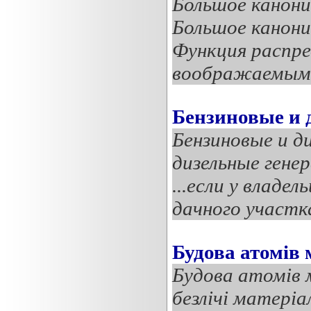
Большое канони
Большое канонич
Функция распре
воображаемыми 
Бензиновые и 
Бензиновые и д
дизельные ген
...eсли у владе
дачного участка
Будова атомів 
Будова атомів 
безлічі матеріа