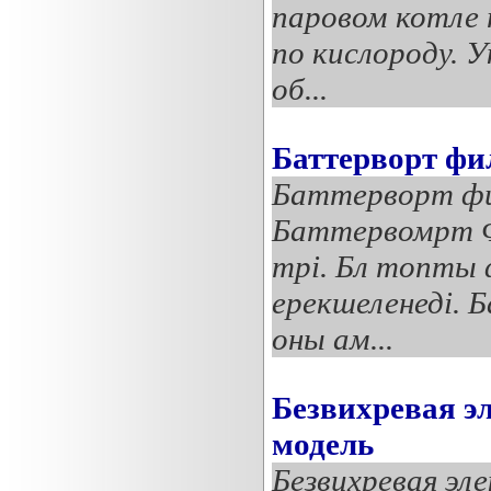
паровом котле п
по кислороду. 
об...
Баттерворт фи
Баттерворт ф
Баттервомрт Ф
трі. Бл топты 
ерекшеленеді.
оны ам...
Безвихревая э
модель
Безвихревая эл