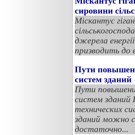
Міскантус гіга
сировини сіль
Міскантус гіга
сільськогоспод
джерела енергі
призводить до в
Пути повышени
систем зданий
Пути повышени
систем зданий
технических си
зданий можно 
достаточно...