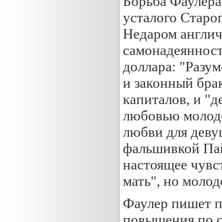
Борьба Фаулера 
усталого Старо
Недаром англич
самонадеянност
доллара: "Разум
и законный брак
капиталов, и "
любовью молодо
любви для девуш
фальшивкой Пай
настоящее чувс
мать", но молод
Фаулер пишет п
повышения по с