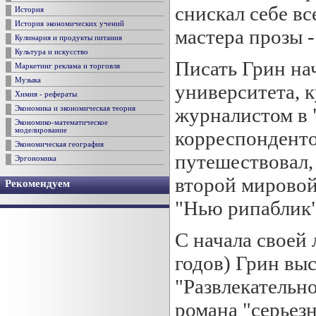
снискал себе в
История
История экономических учений
мастера прозы -
Кулинария и продукты питания
Культура и искусство
Писать Грин на
Маркетинг реклама и торговля
Музыка
университета, к
Химия - рефераты
журналистом в 
Экономика и экономическая теория
Экономико-математическое
моделирование
корреспонденто
Экономическая география
путешествовал,
Эргономика
второй мировой
Рекомендуем
"Нью рипаблик"
С начала своей 
годов) Грин вы
"Развлекательн
романа "серьез