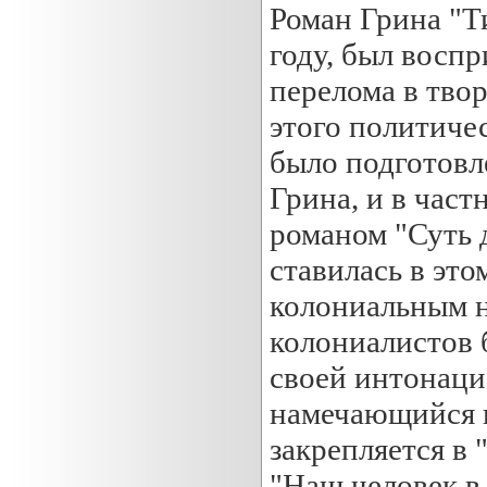
Роман Грина "Т
году, был восп
перелома в тво
этого политиче
было подготовл
Грина, и в част
романом "Суть 
ставилась в это
колониальным н
колониалистов 
своей интонаци
намечающийся в
закрепляется в 
"Наш человек в 