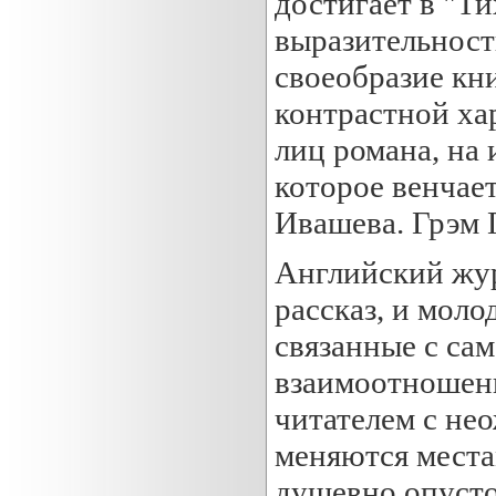
достигает в "Т
выразительност
своеобразие кн
контрастной ха
лиц романа, на
которое венчае
Ивашева. Грэм 
Английский жур
рассказ, и мол
связанные с са
взаимоотношени
читателем с не
меняются места
душевно опуст