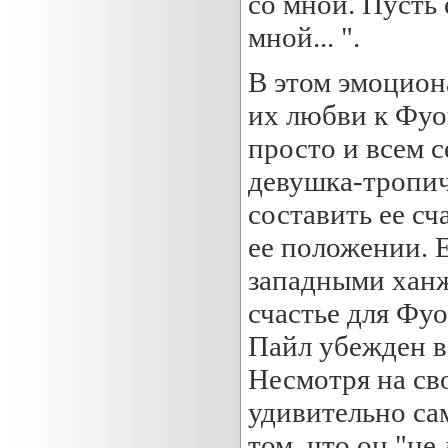
со мной. Пусть 
мной... ".
В этом эмоциона
их любви к Фуо
просто и всем с
девушка-тропич
составить ее сч
ее положении. 
западными ханж
счастье для Фуон
Пайл убежден в 
Несмотря на св
удивительно са
том, что он "не