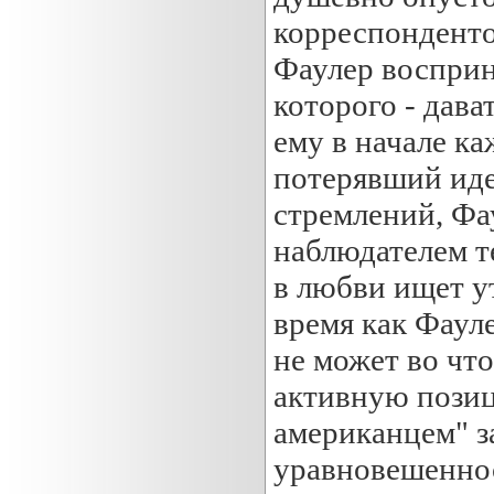
корреспонденто
Фаулер восприни
которого - дава
ему в начале каж
потерявший ид
стремлений, Фа
наблюдателем те
в любви ищет у
время как Фауле
не может во чт
активную позиц
американцем" з
уравновешеннос