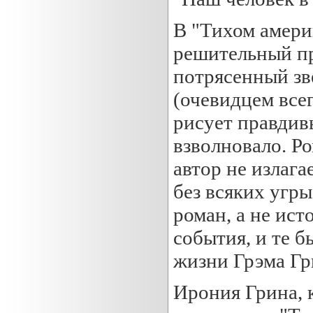
В "Тихом амери
решительный пр
потрясенный з
(очевидцем все
рисует правдивы
взволновало. Р
автор не излаг
без всяких угры
роман, а не ис
события, и те 
жизни Грэма Гр
Ирония Грина, к