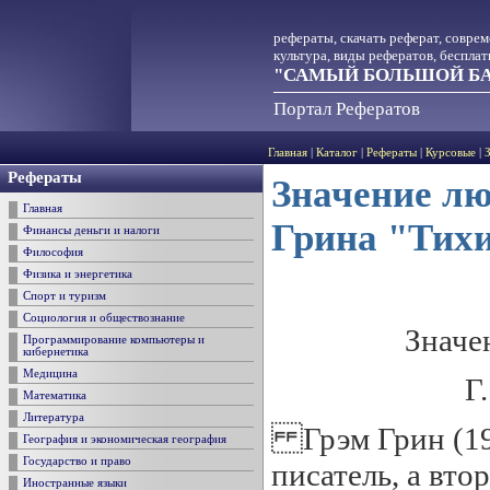
рефераты, скачать реферат, совре
культура, виды рефератов, беспла
"САМЫЙ БОЛЬШОЙ БА
Портал Рефератов
Главная
|
Каталог
|
Рефераты
|
Курсовые
|
Рефераты
Значение лю
Главная
Грина "Тих
Финансы деньги и налоги
Философия
Физика и энергетика
Спорт и туризм
Социология и обществознание
Значе
Программирование компьютеры и
кибернетика
Медицина
Г
Математика
Литература
Грэм Грин (190
География и экономическая география
Государство и право
писатель, а вт
Иностранные языки