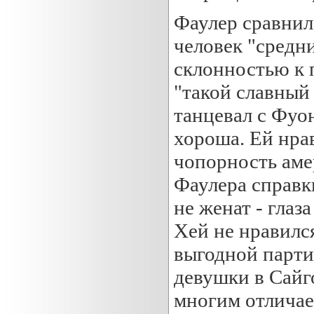
Фаулер сравнил
человек "средни
склонностью к 
"такой славный
танцевал с Фуон
хороша. Ей нра
чопорность аме
Фаулера справк
не женат - глаз
Хей не нравился
выгодной парти
девушки в Сайго
многим отличае