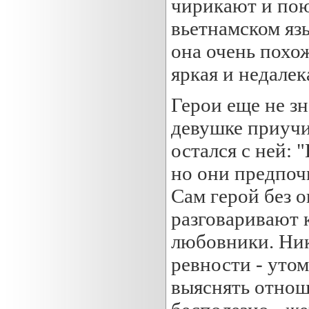
чирикают и пою
вьетнамском язы
она очень похож
яркая и недалек
Герои еще не зн
девушке приучи
остался с ней:
но они предпоч
Сам герой без 
разговаривают к
любовники. Ник
ревности - уто
выяснять отнош