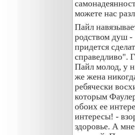
самонадеянность
можете нас разл
Пайл навязывае
родством душ -
придется сдела
справедливо". 
Пайл молод, у н
же жена никогда
ребячески восх
которым Фаулер 
обоих ее интере
интересы! - взо
здоровье. А мне