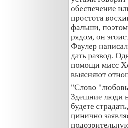
обеспечение или
простота восхищ
фальши, поэтом
рядом, он эгоис
Фаулер написал 
дать развод. Од
помощи мисс Хе
выясняют отно
"Слово "любовь"
Здешние люди н
будете страдать
цинично заявля
подозрительную