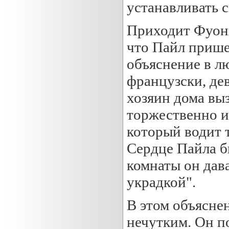
устанавливать с
Приходит Фуонг 
что Пайл прише
объяснение в л
французски, де
хозяин дома вы
торжественно и
который водит 
Сердце Пайла б
комнаты он дава
украдкой".
В этом объясне
нечутким. Он п