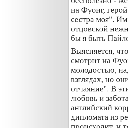
бесполезно - ж
на Фуонг, герой
сестра моя". Им
отцовской нежн
бы я быть Пайл
Выясняется, чт
смотрит на Фуон
молодостью, на
взглядах, но он
отчаяние". В э
любовь и забота
английский кор
дипломата из ре
происходит, и т