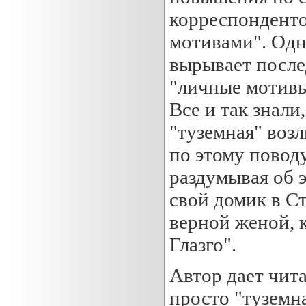
корреспонденто
мотивами". Одн
вырывает после
"личные мотивы
Все и так знали
"туземная" воз
по этому поводу
раздумывая об 
свой домик в Ст
верной женой, к
Глазго".
Автор дает чит
просто "туземн