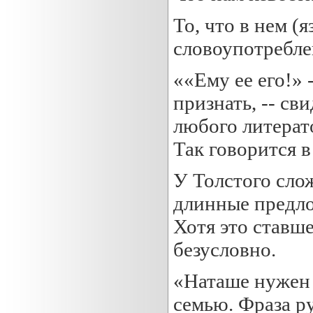
То, что в нем (
словоупотреблен
««Ему ее его!»
признать, -- св
любого литерато
Так говорится в
У Толстого сло
длинные предлож
Хотя это ставш
безусловно.
«Наташе нужен 
семью. Фраза ру