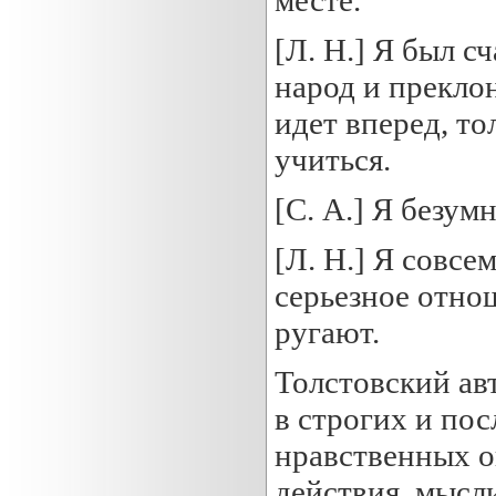
[Л. Н.] Я был с
народ и преклон
идет вперед, то
учиться.
[С. А.] Я безум
[Л. Н.] Я совсе
серьезное отнош
ругают.
Толстовский ав
в строгих и по
нравственных о
действия, мысли