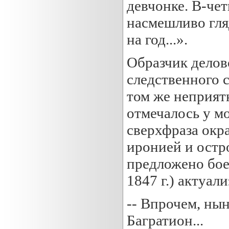
девчонке. В-чет
насмешливо гляд
на год...».
Образчик делово
следственного с
том же неприят
отмечалось у мо
сверхфраза окра
иронией и остр
предложено боев
1847 г.) актуал
-- Впрочем, нынч
Багратион...