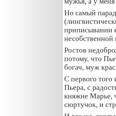
мужья, а у меня 
Но самый парад
(лингвистическ
приписывании е
несобственной 
Ростов недобро
потому, что Пье
богач, муж крас
С первого того 
Пьера, с радос
княжне Марье, ч
сюртучок, и ст
И все же, скол