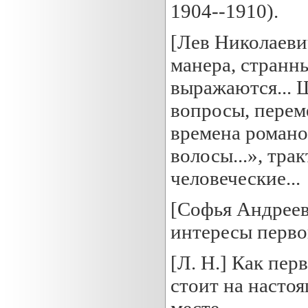
1904--1910).
[Лев Николаевич
манера, странн
выражаются... 
вопросы, перем
времена романо
волосы...», тр
человеческие...
[Софья Андреев
интересы перво
[Л. Н.] Как пер
стоит на насто
месте.