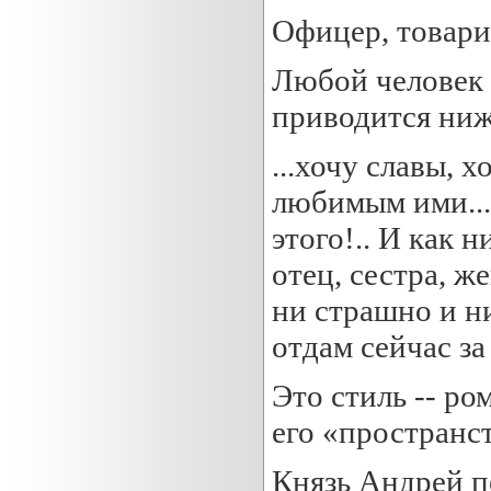
Офицер, товарищ
Любой человек 
приводится ниж
...хочу славы, 
любимым ими... 
этого!.. И как 
отец, сестра, же
ни страшно и ни
отдам сейчас за
Это стиль -- р
его «пространс
Князь Андрей п