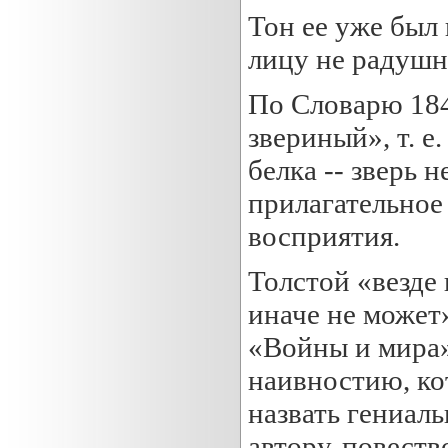
Тон ее уже был 
лицу не радушно
По Словарю 1847
звериный», т. е
белка -- зверь н
прилагательное
восприятия.
Толстой «везде 
иначе не может
«Войны и мира» 
наивностию, ко
назвать гениаль
автору-повеств