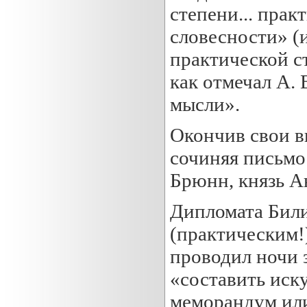
степени... прак
словесности» (и
практической с
как отмечал А.
мысли».
Окончив свои в
сочиняя письмо 
Брюнн, князь А
Дипломата Били
(практическим!)
проводил ночи 
«составить иск
меморандум или