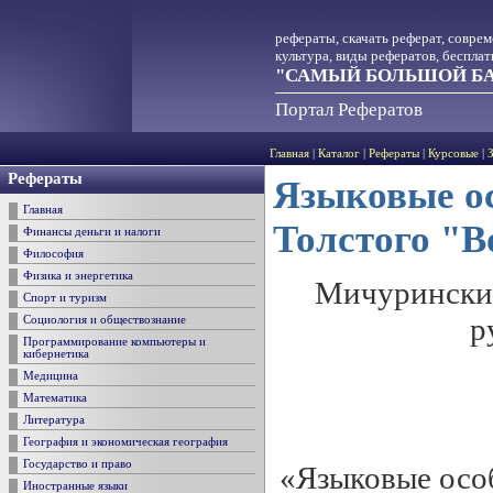
рефераты, скачать реферат, совре
культура, виды рефератов, беспла
"САМЫЙ БОЛЬШОЙ БА
Портал Рефератов
Главная
|
Каталог
|
Рефераты
|
Курсовые
|
Рефераты
Языковые ос
Главная
Толстого "В
Финансы деньги и налоги
Философия
Физика и энергетика
Мичуринский
Спорт и туризм
р
Социология и обществознание
Программирование компьютеры и
кибернетика
Медицина
Математика
Литература
География и экономическая география
Государство и право
«Языковые особ
Иностранные языки