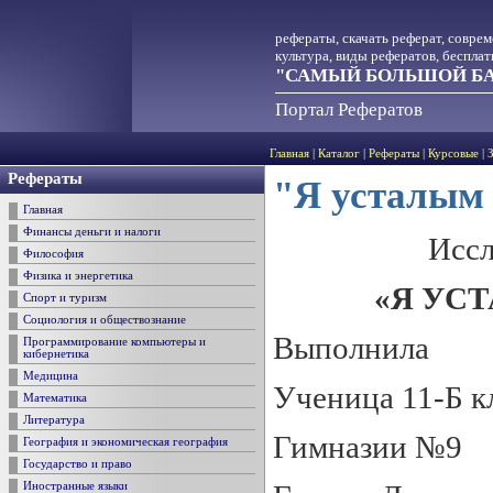
рефераты, скачать реферат, совре
культура, виды рефератов, беспла
"САМЫЙ БОЛЬШОЙ БА
Портал Рефератов
Главная
|
Каталог
|
Рефераты
|
Курсовые
|
Рефераты
"Я усталым 
Главная
Финансы деньги и налоги
Иссл
Философия
Физика и энергетика
«Я УС
Спорт и туризм
Социология и обществознание
Выполнила
Программирование компьютеры и
кибернетика
Медицина
Ученица 11-Б к
Математика
Литература
Гимназии №9
География и экономическая география
Государство и право
Иностранные языки