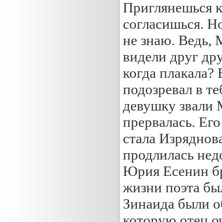
Приглянешься ко
согласишься. Н
не знаю. Ведь,
видели друг дру
когда плакала? 
подозревал в те
девушку звали 
прервалась. Ег
стала Изряднов
продлилась нед
Юрия Есенин б
жизни поэта был
Зинаида были о
которую отец оч