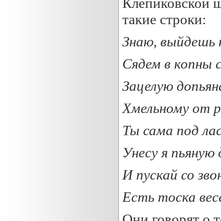
Клепиковской шк
такие строки:
Знаю, вы
йдешь к
Сядем в коп
ны 
Зац
елую допьяна
Хмел
ьному от р
Ты сама
под ла
Унесу я пьяную 
И пу
скай со зво
Есть тоска весе
Они говорят о т