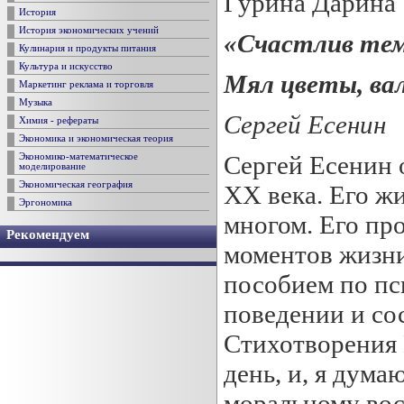
Гурина Дарина
История
История экономических учений
«Счастлив тем
Кулинария и продукты питания
Культура и искусство
Мял цветы, ва
Маркетинг реклама и торговля
Музыка
Сергей Есенин
Химия - рефераты
Экономика и экономическая теория
Сергей Есенин 
Экономико-математическое
моделирование
Экономическая география
XX века. Его жи
Эргономика
многом. Его пр
Рекомендуем
моментов жизни
пособием по пс
поведении и со
Стихотворения 
день, и, я дума
моральному во