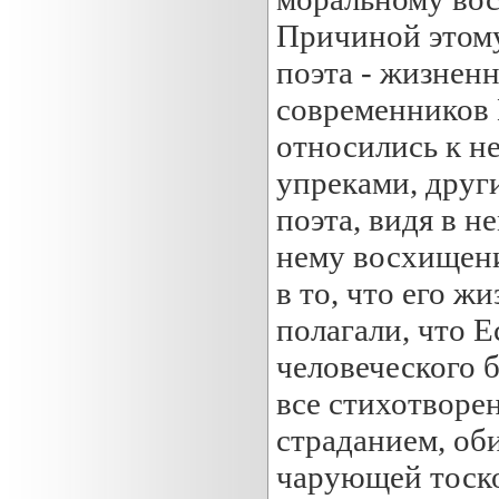
Причиной этому 
поэта - жизнен
современников 
относились к н
упреками, друг
поэта, видя в н
нему восхищени
в то, что его ж
полагали, что 
человеческого 
все стихотворе
страданием, об
чарующей тоско