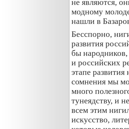
не являются, он
модному молод
нашли в Базаров
Бесспорно, ниг
развития росси
бы народников,
и российских р
этапе развития 
сомнения мы мо
много полезног
тунеядству, и н
всем этим ниги
искусство, лите
которые челове