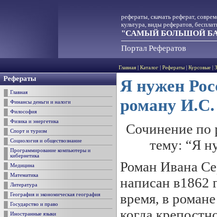
рефераты, скачать реферат, совре
культура, виды рефератов, беспла
"САМЫЙ БОЛЬШОЙ БА
Портал Рефератов
Главная
|
Каталог
|
Рефераты
|
Курсовые
|
Рефераты
Я нужен Росс
Главная
роману И.С.
Финансы деньги и налоги
Философия
Физика и энергетика
Сочинение по 
Спорт и туризм
тему: “Я н
Социология и обществознание
Программирование компьютеры и
кибернетика
Роман Ивана Се
Медицина
Математика
написан в1862 
Литература
время, в романе
География и экономическая география
Государство и право
когда крепостно
Иностранные языки