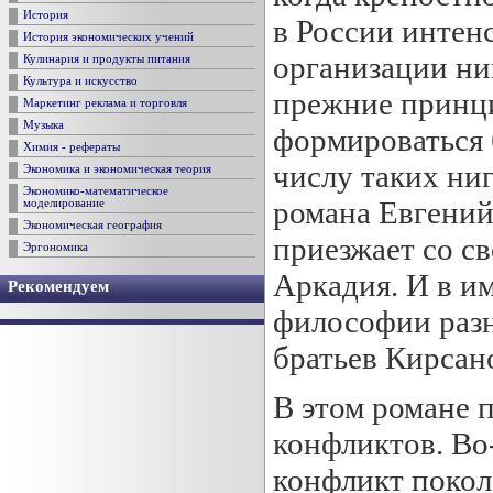
История
в России интен
История экономических учений
организации ни
Кулинария и продукты питания
Культура и искусство
прежние принци
Маркетинг реклама и торговля
Музыка
формироваться
Химия - рефераты
числу таких ни
Экономика и экономическая теория
Экономико-математическое
романа Евгений
моделирование
Экономическая география
приезжает со с
Эргономика
Аркадия. И в и
Рекомендуем
философии раз
братьев Кирсан
В этом романе 
конфликтов. Во-
конфликт покол