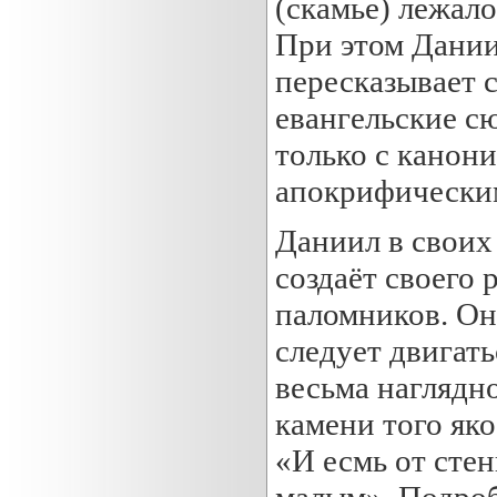
(скамье) лежало
При этом Дании
пересказывает 
евангельские с
только с канон
апокрифически
Даниил в своих
создаёт своего 
паломников. Он
следует двигат
весьма наглядн
камени того яко
«И есмь от сте
малым». Подро