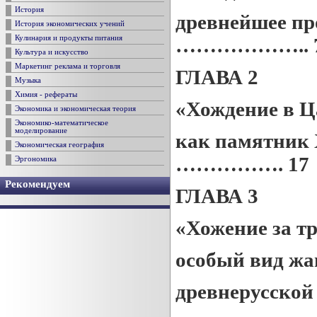
История
древнейшее пр
История экономических учений
……………….. 
Кулинария и продукты питания
Культура и искусство
Маркетинг реклама и торговля
ГЛАВА 2
Музыка
Химия - рефераты
«Хождение в 
Экономика и экономическая теория
Экономико-математическое
моделирование
как памятник
Экономическая география
……………. 17
Эргономика
Рекомендуем
ГЛАВА 3
«Хожение за т
особый вид жа
древнерусской
……………………