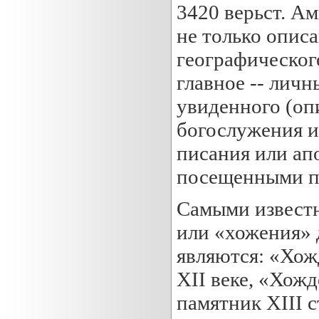
3420 верьст. А
не только опис
географического
главное -- личн
увиденного (оп
богослужения и 
писания или ап
посещенными п
Самыми извест
или «хожения» 
являются: «Хож
XII веке, «Хож
памятник XIII с