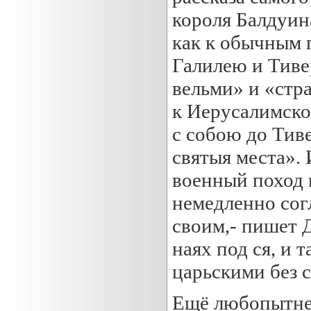
короля Балдуина
как к обычным 
Галилею и Тиве
вельми» и «стр
к Иерусалимско
с собою до Тиве
святыя места».
военный поход 
немедленно сог
своим,- пишет 
наях под ся, и 
царьскими без с
Ещё любопытнее