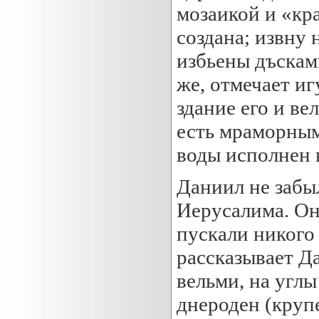
мозаикой и «кра
создана; извну 
избьены дъска
же, отмечает и
здание его и ве
есть мраморным
воды исполнен 
Даниил не забы
Иерусалима. Он
пускали никого 
рассказывает Д
вельми, на углы
днероден (крупе