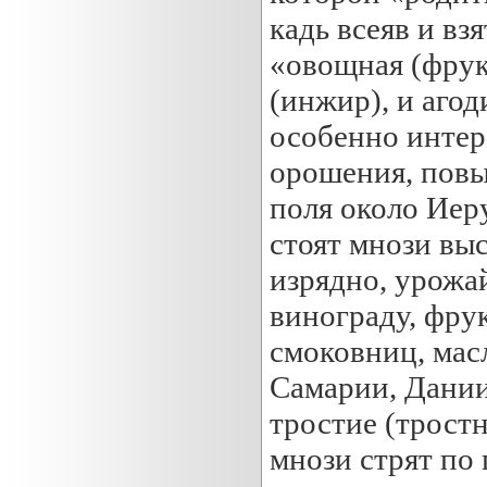
кадь всеяв и вз
«овощная (фрук
(инжир), и агод
особенно интер
орошения, пов
поля около Иеру
стоят мнози вы
изрядно, урожай
винограду, фру
смоковниц, мас
Самарии, Даниил
тростие (трост
мнози стрят по 