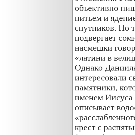
объективно пиш
питьем и ядение
спутников. Но 
подвергает сом
насмешки говор
«латини в вели
Однако Даниила
интересовали с
памятники, кот
именем Иисуса 
описывает водо
«расслабленног
крест с распяты