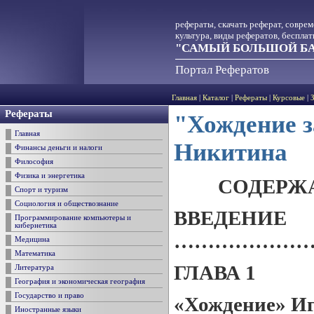
рефераты, скачать реферат, совре
культура, виды рефератов, беспла
"САМЫЙ БОЛЬШОЙ БА
Портал Рефератов
Главная
|
Каталог
|
Рефераты
|
Курсовые
|
Рефераты
"Хождение з
Главная
Никитина
Финансы деньги и налоги
Философия
Физика и энергетика
СОДЕРЖ
Спорт и туризм
Социология и обществознание
ВВЕДЕНИЕ
Программирование компьютеры и
кибернетика
…………………
Медицина
Математика
ГЛАВА 1
Литература
География и экономическая география
Государство и право
«Хождение» И
Иностранные языки