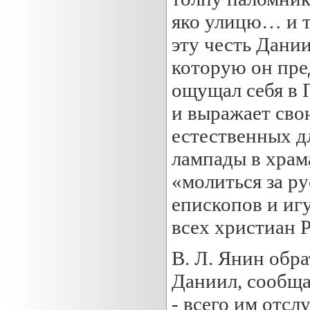
яко улицю… и т
эту честь Дании
которую он пре
ощущал себя в 
и выражает свою
естественных д
лампады в храма
«молиться за ру
епископов и игу
всех христиан 
В. Л. Янин обр
Даниил, сообща
- всего им отсл