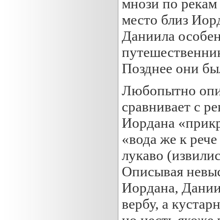
мнози по рекам 
место близ Иор
Даниила особен
путешественник
Позднее они бы
Любопытно опи
сравнивает с р
Иордана «прикр
«вода же к рече
лукаво (извилис
Описывая невыс
Иордана, Дании
вербу, а кустар
но несть якоже 