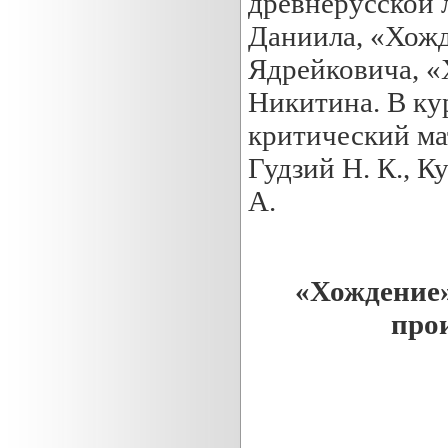
древнерусской 
Даниила, «Хож
Ядрейковича, «
Никитина. В ку
критический мат
Гудзий Н. К., К
А.
«Хождение»
про