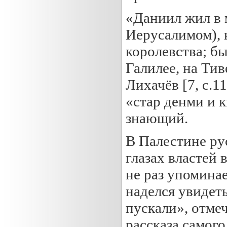
«Даниил жил в 
Иерусалимом), 
королевства; б
Галилее, на Тив
Лихачёв [7, с.
«стар денми и 
знающий.
В Палестине ру
глазах властей
не раз упоминае
наделся увидеть
пускали», отмеч
рассказа самог