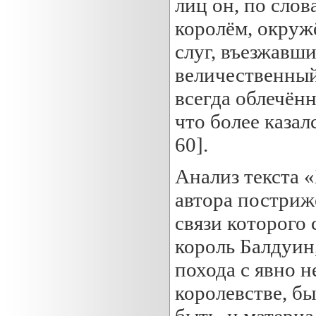
лиц он, по сло
королём, окруж
слуг, въезжавш
величественный
всегда облечён
что более казал
60].
Анализ текста 
автора постриж
связи которого
король Балдуин
похода с явно 
королевстве, бы
быть, и матери