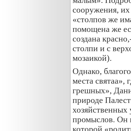
сооружения, их 
«столпов же им
помощена же ес
создана красно,
столпи и с вер
мозаикой).
Однако, благог
места святаа», 
грешных», Дани
природе Палест
хозяйственных у
промыслов. Он 
которой «родит