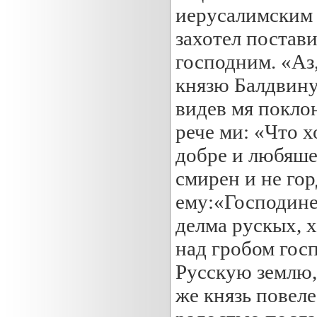
иерусалимским 
захотел постави
господним. «Аз,
князю Балдвину
видев мя покло
рече ми: «Что 
добре и любяше
смирен и не гор
ему:«Господине
делма рускых, х
над гробом госп
Русскую землю, 
же князь повеле