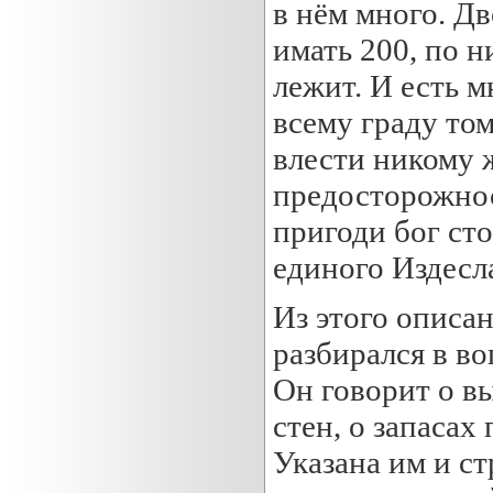
в нём много. Д
имать 200, по н
лежит. И есть м
всему граду том
влести никому ж
предосторожнос
пригоди бог сто
единого Издесл
Из этого описа
разбирался в в
Он говорит о вы
стен, о запасах
Указана им и с