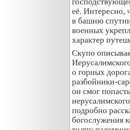
господствующей
её. Интересно, 
в башню спутни
военных укрепл
характер путеш
Скупо описывае
Иерусалимского
о горных дорог
разбойники-сар
он смог попасть
иерусалимского
подробно расск
богослужения к
толпу паломник