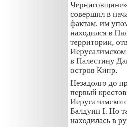
Черниговщине» 
совершил в нач
фактам, им упо
находился в Па
территории, от
Иерусалимском 
в Палестину Да
остров Кипр.
Незадолго до п
первый крестов
Иерусалимского
Балдуин I. Но т
находилась в р