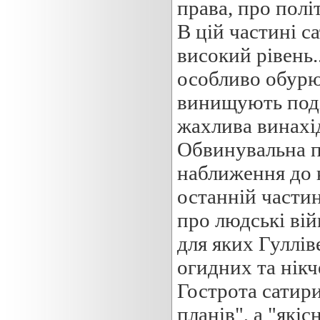
права, про полі
В цій частині с
високий рівень.
особливо обурю
винищують подіб
жахлива винахід
Обвинувальна п
наближення до к
останній частині
про людські ві
для яких Гуллів
огидних та нікч
Гострота сатир
планів", а "як