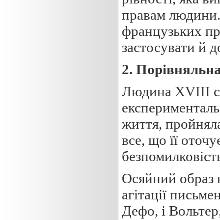
правам людини.
французьких про
застосувати й д
2
.
Порівняльн
Людина XVIII ст
експерименталь
життя, пройняла
все, що її оточ
безпомилковість
Осяйний образ н
агітації письмен
Дефо, і Вольтер