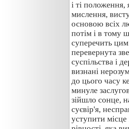
і ті положення,
мислення, вист
основою всіх лю
потім і в тому 
суперечить цим
перевернута зве
суспільства і д
визнані нерозум
до цього часу к
минуле заслуго
зійшло сонце, н
суєвір'я, неспр
уступити місце 
рівності, яка в