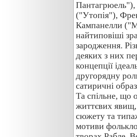
Пантагрюель"), 
("Утопія"), Фре
Кампанелли ("Мі
найтиповіші зраз
зародження. Різ
деяких з них пе
концепції ідеал
другорядну роль
сатиричні образ
Та спільне, що 
життєвих явищ,
сюжету та типа
мотиви фольклор
творах Рабле, В