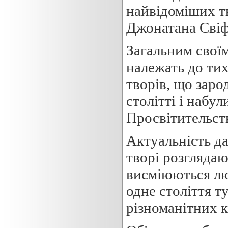
найвідоміших тв
Джонатана Свіф
Загальним свої
належать до ти
творів, що заро
столітті і набу
Просвітительст
Актуальність да
творі розгляда
висміюються люд
одне століття т
різноманітних к