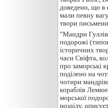
доведено, що в
мали певну вагу
твори письменни
"Мандри Гуллів
подорожі (типо
історичних тво
часи Свіфта, ко
про заморські к
поділено на чот
чотири мандрівк
кораблів Лемюе
морської подор
розділу, описує