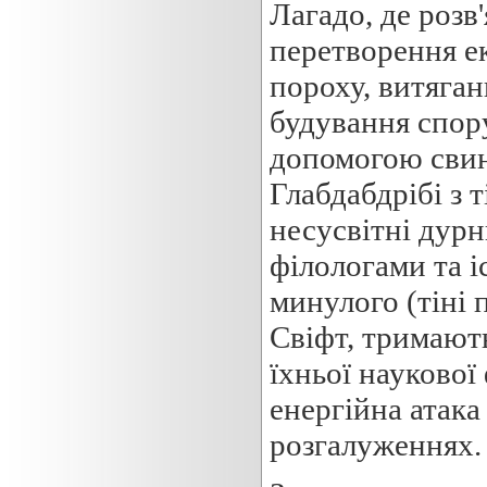
Лагадо, де розв
перетворення ек
пороху, витяган
будування спору
допомогою свине
Глабдабдрібі з 
несусвітні дур
філологами та 
минулого (тіні 
Свіфт, тримають
їхньої наукової 
енергійна атака 
розгалуженнях.