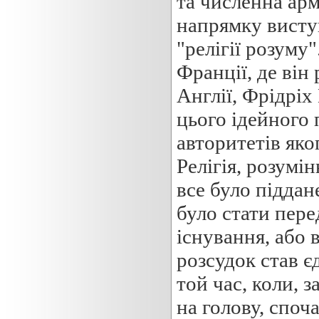
та численна арм
напрямку виступ
"релігії розуму
Франції, де він
Англії, Фрідріх
цього ідейного 
авторитетів яко
Релігія, розумі
все було підда
було стати пере
існування, або 
розсудок став є
той час, коли, 
на голову, споч