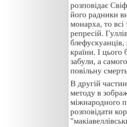
розповідає Свіф
його радники в
монарха, то всі
репресій. Гуллі
блефускуанців, в
країни. І цього
забули, а самог
повільну смерть
В другій части
методу в зображ
міжнародного пр
розповідати кор
"макіавеллівсь