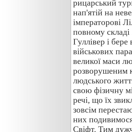
рицарський турн
нап'ятій на нев
імператорові Лі
повному складі 
Гуллівер і бере
військових пара
великої маси лю
розворушеним к
людського життя
свою фізичну міз
речі, що їх зви
зовсім перестаю
них подивимося 
Свіфт. Тим дужч