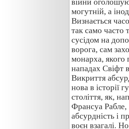
війни оголошуют
могутній, а іно
Визнається часо
так само часто 
сусідом на доп
ворога, сам зах
монарха, якого п
нападах Свіфт 
Викриття абсурд
нова в історії 
століття, як, н
Франсуа Рабле, 
абсурдність і п
воєн взагалі. Н