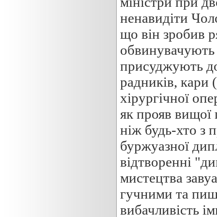
міністри при дв
ненавидіти Чоло
що він зробив р
обвинувачують 
присуджують до 
радників, кари 
хірургічної опе
як прояв вищої 
ніж будь-хто з 
буржуазної дип
відтворенні "ди
мистецтва заву
гучними та пиш
вибачливість ім