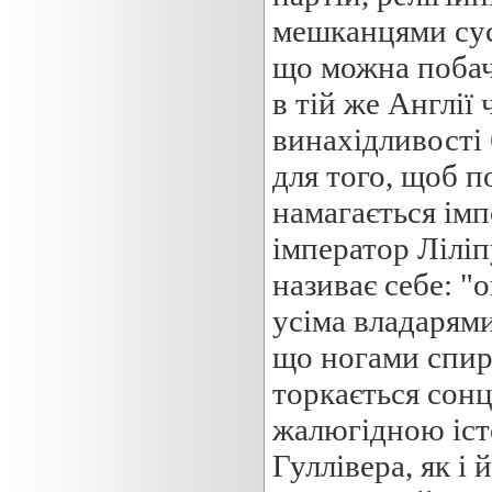
мешканцями сусід
що можна побач
в тій же Англії 
винахідливості
для того, щоб п
намагається ім
імператор Ліліп
називає себе: "о
усіма владарями
що ногами спира
торкається сонця
жалюгідною іст
Гуллівера, як і