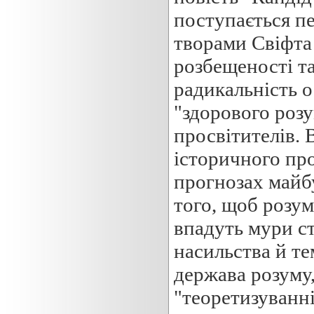
поступається п
творами Свіфта
розбещеності та
радикальність 
"здорового розу
просвітителів. 
історичного про
прогнозах майбу
того, щоб розум
впадуть мури с
насильства й те
держава розуму,
"теоретизуванні