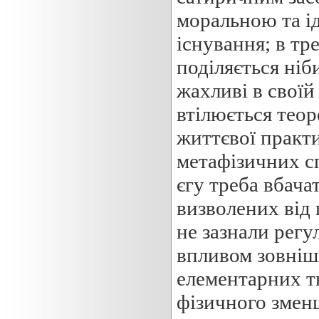
моральною та і
існування; в тр
поділяється ніби
жахливі в свої
втілюється теор
життєвої практи
метафізичних сп
єгу треба вбача
визволених від ц
не зазнали регу
впливом зовніш
елементарних тв
фізичного змен