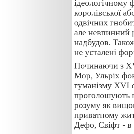
ідеологічному ф
королівської аб
одвічних гнобит
але невпинний 
надбудов. Також
не усталені фор
Починаючи з XV
Мор, Ульріх фон
гуманізму XVI с
проголошують п
розуму як вищог
приватному жит
Дефо, Свіфт - в 