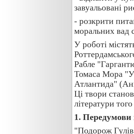
завуальовані ри
- розкрити пита
моральних вад с
У роботі містят
Роттердамського
Рабле "Гаргантю
Томаса Мора "У
Атлантида" (Анг
Ці твори станов
літератури того 
1
.
Передумови
"Подорож Гулів