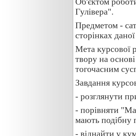
Об'єктом робот
Гулівера".
Предметом - сат
сторінках даної
Мета курсової 
твору на основі
тогочасним сус
Завдання курсо
- розглянути п
- порівняти "М
мають подібну 
- віднайти у ку