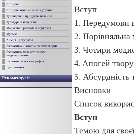
История
Вступ
История экономических учений
Кулинария и продукты питания
1. Передумови 
Культура и искусство
Маркетинг реклама и торговля
2. Порівняльна
Музыка
Химия - рефераты
Экономика и экономическая теория
3. Чотири модиф
Экономико-математическое
моделирование
4. Aпогей твор
Экономическая география
Эргономика
5. Абсурдність 
Рекомендуем
Висновки
Список викорис
Вступ
Темою для своєї