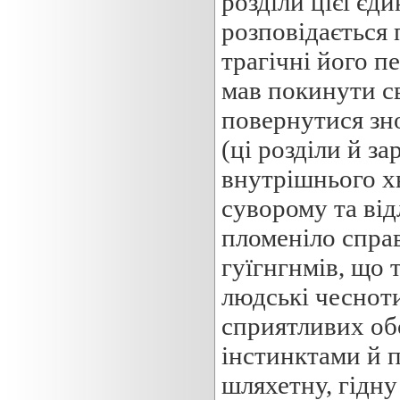
розділи цієї єди
розповідається 
трагічні його п
мав покинути св
повернутися зно
(ці розділи й з
внутрішнього хв
суворому та від
пломеніло спра
гуїгнгнмів, що 
людські чесноти
сприятливих об
інстинктами й п
шляхетну, гідну 