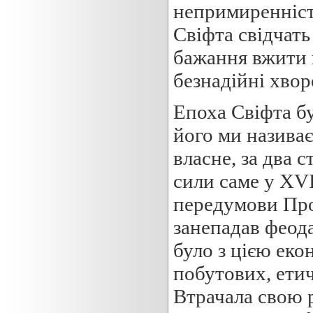
непримиренність
Свіфта свідчать
бажання вжити г
безнадійні хвор
Епоха Свіфта б
його ми називає
власне, за два 
сили саме у XVII
передумови Про
занепадав феода
було з цією ек
побутових, ети
Втрачала свою р