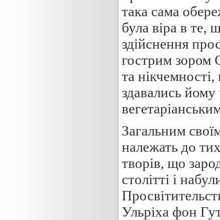
така сама обере
була віра в те,
здійснення прос
гострим зором С
та нікчемності,
здавались йому 
вегетаріанським
Загальним свої
належать до ти
творів, що заро
столітті і набу
Просвітительст
Ульріха фон Гут