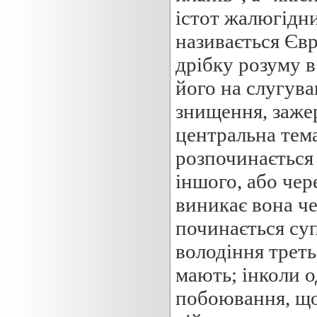
істот жалюгідни
називається Єв
дрібку розуму в
його на слугув
знищення, зажер
центральна тема
розпочинається 
іншого, або чер
виникає вона че
починається суп
володіння треть
мають; інколи о
побоювання, щоб