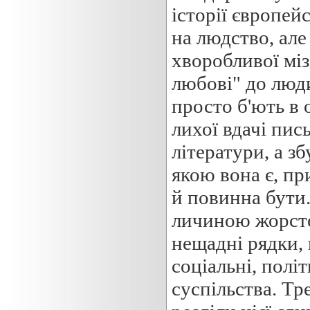
історії європей
на людство, але
хворобливої міз
любові" до люди
просто б'ють в о
лихої вдачі пис
літератури, а з
якою вона є, пр
й повинна бути.
личиною жорсто
нещадні рядки, 
соціальні, полі
суспільства. Тр