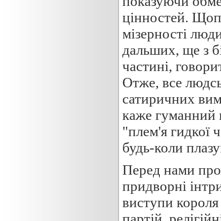
показуючи обмеж
цінностей. Щоп
мізерності людин
дальших, ще з 
частині, говори
Отже, все людс
сатиричних вимі
каже гуманний 
"плем'я гидкої 
будь-коли плазу
Перед нами про
придворні інтри
виступи короля
партій, релігійн