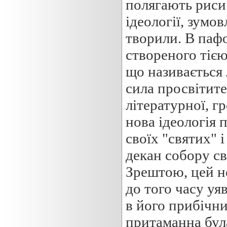
полягають риси
ідеології, зумов
творили. В пафо
створеного тією
що називається
сила просвітите
літературної, г
нова ідеологія 
своїх "святих" 
декан собору св
Зрештою, цей но
до того часу уя
в його прибічн
притаманна була