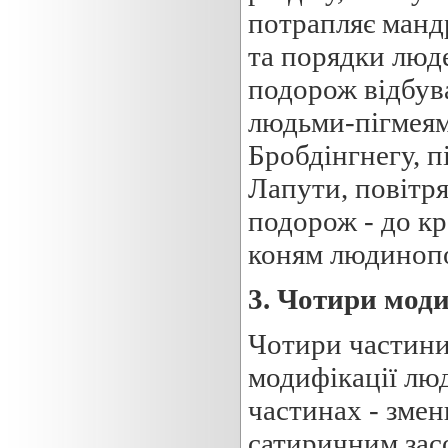
потрапляє манд
та порядки люд
подорож відбува
людьми-пігмеями
Бробдінгнегу, п
Лапути, повітря
подорож - до кр
коням людинопо
3
.
Ч
отири м
оди
Чотири частини
модифікації люд
частинах - зме
сатиричним зас