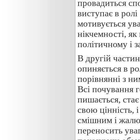
провадиться спо
виступає в ролі
мотивується ув
нікчемності, як 
політичному і з
В другій частин
опиняється в рол
порівнянні з ни
Всі почування г
пишається, стає
свою цінність, і
смішним і жалюг
переносить уваг