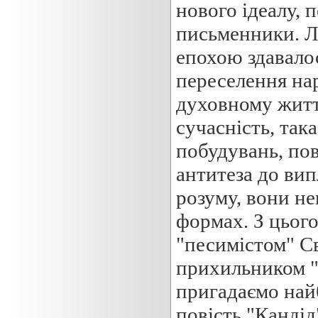
нового ідеалу, 
письменники. Л
епохою здавало
переселення нар
духовному житті
сучасність, так
побудувань, пов
антитеза до вип
розуму, вони не
формах. З цього
"песимістом" С
прихильником "
пригадаємо най
повість "Кандід