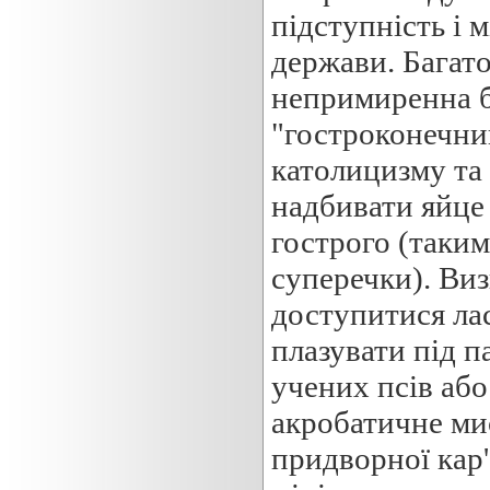
підступність і 
держави. Багато
непримиренна б
"гостроконечни
католицизму та 
надбивати яйце 
гострого (таким
суперечки). Виз
доступитися ла
плазувати під п
учених псів або
акробатичне ми
придворної кар'