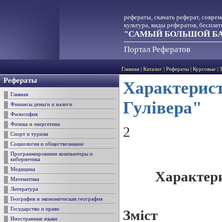
рефераты, скачать реферат, совре
культура, виды рефератов, беспла
"САМЫЙ БОЛЬШОЙ БА
Портал Рефератов
Главная
|
Каталог
|
Рефераты
|
Курсовые
|
Рефераты
Характерист
Главная
Гулівера"
Финансы деньги и налоги
Философия
Физика и энергетика
2
Спорт и туризм
Социология и обществознание
Программирование компьютеры и
кибернетика
Медицина
Характер
Математика
Литература
География и экономическая география
Государство и право
З
міст
Иностранные языки