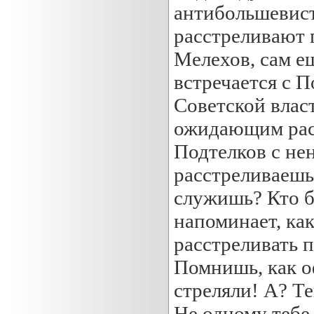
антибольшевист
расстреливают 
Мелехов, сам е
встречается с 
Советской влас
ожидающим расс
Подтелков с не
расстреливаешь
служишь? Кто б
напоминает, ка
расстреливать 
Помнишь, как о
стреляли! А? Те
Не одному тебе