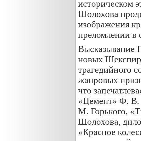
историческом э
Шолохова продо
изображения кр
преломлении в с
Высказывание Г
новых Шекспиро
трагедийного с
жанровых призн
что запечатлев
«Цемент» Ф. В.
М. Горького, «
Шолохова, дило
«Красное колес