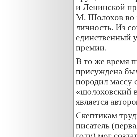
и Ленинской пр
М. Шолохов во 
личность. Из с
единственный у
премии.
В то же время п
присуждена был
породил массу 
«шолоховский во
является авторо
Скептикам труд
писатель (перва
году) мог созда