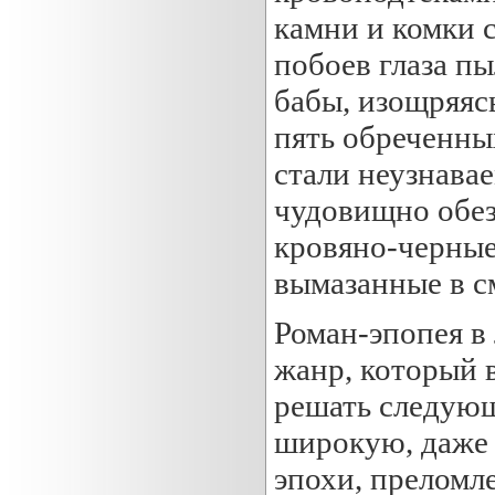
камни и комки 
побоев глаза п
бабы, изощряяс
пять обреченны
стали неузнава
чудовищно обез
кровяно-черные
вымазанные в с
Роман-эпопея в
жанр, который 
решать следующ
широкую, даже 
эпохи, преломл