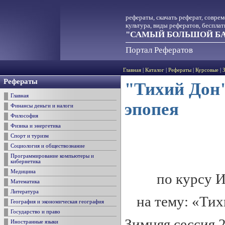
рефераты, скачать реферат, совре
культура, виды рефератов, беспла
"САМЫЙ БОЛЬШОЙ БА
Портал Рефератов
Главная
|
Каталог
|
Рефераты
|
Курсовые
|
Рефераты
"Тихий Дон"
Главная
эпопея
Финансы деньги и налоги
Философия
Физика и энергетика
Спорт и туризм
Социология и обществознание
Программирование компьютеры и
кибернетика
Медицина
по курсу 
Математика
Литература
на тему: «Ти
География и экономическая география
Государство и право
Зимняя сессия 
Иностранные языки