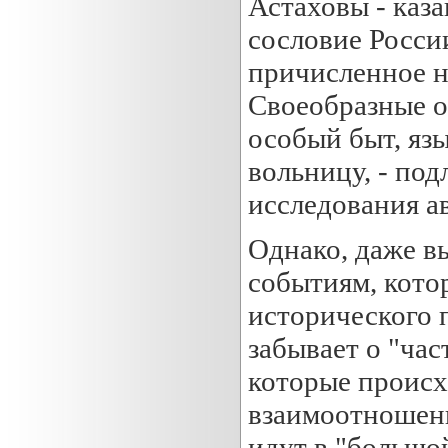
Астаховы - каза
сословие России
причисленное ни
Своеобразные о
особый быт, яз
вольницу, - по
исследования ав
Однако, даже в
событиям, кото
исторического 
забывает о "час
которые происх
взаимоотношени
идут в "большо