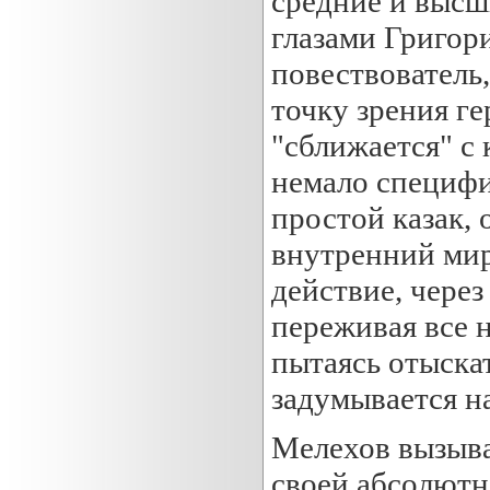
средние и высш
глазами Григор
повествователь
точку зрения ге
"сближается" с
немало специфи
простой казак, 
внутренний мир
действие, через
переживая все 
пытаясь отыска
задумывается н
Мелехов вызыва
своей абсолютн