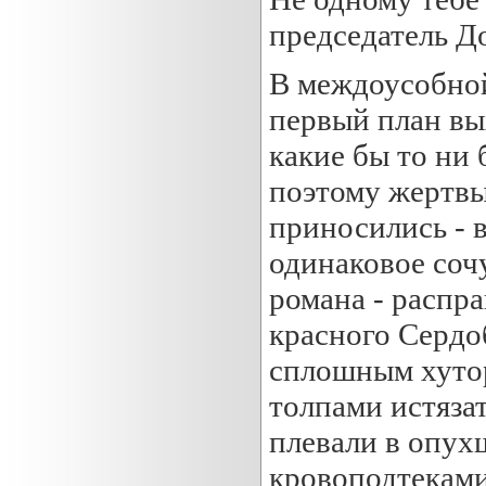
председатель Д
В междоусобной
первый план вы
какие бы то ни
поэтому жертвы
приносились - 
одинаковое соч
романа - распр
красного Сердо
сплошным хутор
толпами истязат
плевали в опух
кровоподтеками