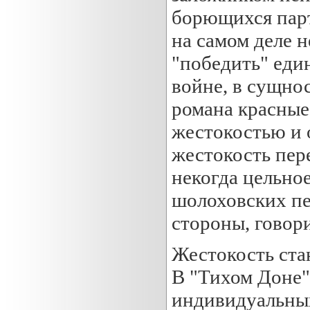
борющихся парти
на самом деле н
"победить" еди
войне, в сущнос
романа красные
жестокостью и 
жестокость пер
некогда цельно
шолоховских пе
стороны, говор
Жестокость ста
В "Тихом Доне"
индивидуальных