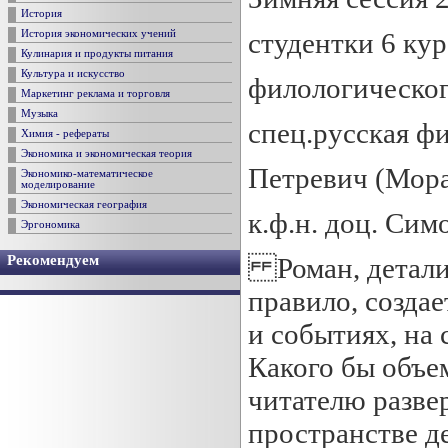
История
студентки 6 кур
История экономических учений
Кулинария и продукты питания
Культура и искусство
филологическог
Маркетинг реклама и торговля
Музыка
спец.русская ф
Химия - рефераты
Экономика и экономическая теория
Петревич (Мора
Экономико-математическое
моделирование
Экономическая география
к.ф.н. доц. Симо
Эргономика
Роман, детализ
Рекомендуем
правило, создае
и событиях, на
Какого бы объем
читателю разве
пространстве де