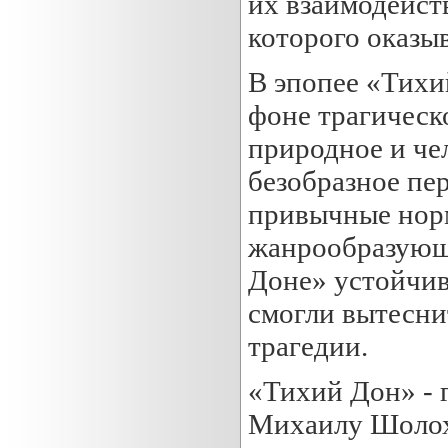
их взаимодейст
которого оказы
В эпопее «Тихи
фоне трагическ
природное и че
безобразное пе
привычные норм
жанрообразующи
Доне» устойчиве
смогли вытесни
трагедии.
«Тихий Дон» - 
Михаилу Шолох