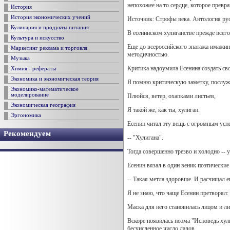
непохожее на то сердце, которое превр
История
История экономических учений
Источник: Строфы века. Антология рус
Кулинария и продукты питания
В есенинском хулиганстве прежде всего
Культура и искусство
Еще до всероссийского эпатажа имажини
Маркетинг реклама и торговля
методичностью.
Музыка
Критика надоумила Есенина создать св
Химия - рефераты
Экономика и экономическая теория
Я помню критическую заметку, послуж
Экономико-математическое
моделирование
Плюйся, ветер, охапками листьев,
Экономическая география
Я такой же, как ты, хулиган.
Эргономика
Есенин читал эту вещь с огромным успе
Рекомендуем
-- "Хулигана".
Тогда совершенно трезво и холодно -- у
Есенин вязал в один веник поэтические
-- Такая метла здоровше. И расчищал ею
Я не знаю, что чаще Есенин претворял: 
Маска для него становилась лицом и ли
Вскоре появилась поэма "Исповедь хули
бесчисленное число ладов.