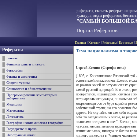
рефераты, скачать реферат, совре
культура, виды рефератов, беспла
"САМЫЙ БОЛЬШОЙ БА
Портал Рефератов
Главная
|
Каталог
|
Рефераты
|
Курсовые
|
Рефераты
Тема национализма в творч
Главная
Финансы деньги и налоги
Сергей Есенин (Строфы века)
Философия
(1895, с. Константинове Рязанской губ
Физика и энергетика
основателей имажинизма. Есенин, может
Спорт и туризм
из ржания коней на затуманенных утрен
Социология и обществознание
самой русской природой. Его стихи, ро
превратился, и цилиндром, снятым с зо
Программирование компьютеры и
патриархального уклада, он называл се
кибернетика
накреняющегося от бурь корабля револ
Медицина
собственной стране, но его опасения б
Математика
дерево. Не случайно он сам себя ощуща
себя то заледенелым кленом, то рыжим
Литература
золотыми звездами в снег". Есенин, мо
География и экономическая география
чувства, мысли, метания пульсировали 
Государство и право
наших меньших, никогда не бил по гол
личного мужества в "Черном человеке" 
Иностранные языки