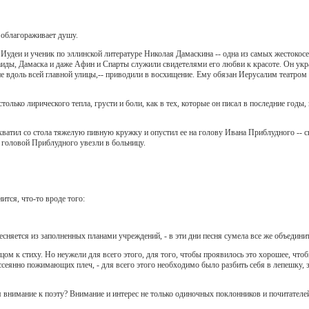
 облагораживает душу.
 Иудеи и ученик по эллинской литературе Николая Дамаскина -- одна из самых жестокос
аиды, Дамаска и даже Афин и Спарты служили свидетелями его любви к красоте. Он у
е вдоль всей главной улицы,-- приводили в восхищение. Ему обязан Иерусалим театром
только лирического тепла, грусти и боли, как в тех, которые он писал в последние годы
схватил со стола тяжелую пивную кружку и опустил ее на голову Ивана Приблудного -- с
головой Приблудного увезли в больницу.
ится, что-то вроде того:
няется из заполненных планами учреждений, - в эти дни песня сумела все же объединит
ом к стиху. Но неужели для всего этого, для того, чтобы проявилось это хорошее, чт
сеянно пожимающих плеч, - для всего этого необходимо было разбить себя в лепешку, за
 внимание к поэту? Внимание и интерес не только одиночных поклонников и почитателей