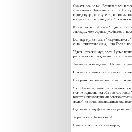
Скажут: это не так. Есенина знали и лю
сравнивает с Пушкиным, кто - с Кольцо
города нутре, о певучести, национальн
полуанекдота и цилиндр на "льняных во
Кто же плачет? И о чем? Родные о мил
закладку, меж страниц учебников и пос
Вот еще мутная слеза "национального"
сила, - пишет это лицо, - что Есенин п
"Здесь - русский дух, здесь Русью пахн
расплакались, гражданин? Воспоминани
Такие слезы не одиноки. Их много прол
С этими слезами я не буду мешать своих
Говорить о национальности поэта, верне
Язык Есенина, начавшись с псалтыря и
мог не подпасть под обаяние его темы 
вместе с впечатлениями детства отрази
людей" начинает возвышаться над темой
Где же тот специфический национализм
Хороша ты, о белая гладь!
Греет кровь мою легкий мороз,