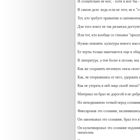
И сознательно не мог, - хотя и мог бы 
В самом деле: ведь если не этот, не к 
Тот, кто требует примитив и сантимент
Для того вовсе не так рязански доступ
Или тот, кто вообще со стихами "проси
Нужно помнить: культуры нового массов
Ее черты только намечаются еще в общ
В литературе, а тем более в поэзии, мы
Как же сохранить песенную связь своег
Как, не оторвавшись от него, удержать
Как не утерять в ней лицо своей эпохи?
Материал он брал не дорогой и не доб
Но неподвижною точкой перед сознание
Фиксировав это сознание, вклинившись 
Он завоевывал это сознание, брал его в
Он культивировал это сознание подлинн
читателем.