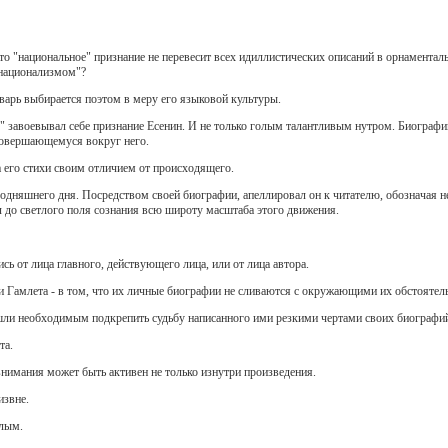
то "национальное" признание не перевесит всех идиллистических описаний в орнаментальн
"национализмом"?
оварь выбирается поэтом в меру его языковой культуры.
" завоевывал себе признание Есенин. И не только голым талантливым нутром. Биограф
совершающемуся вокруг него.
а его стихи своим отличием от происходящего.
егодняшнего дня. Посредством своей биографии, апеллировал он к читателю, обозначая 
 до светлого поля сознания всю широту масштаба этого движения.
ись от лица главного, действующего лица, или от лица автора.
 Гамлета - в том, что их личные биографии не сливаются с окружающими их обстоятел
ашли необходимым подкрепить судьбу написанного ими резкими чертами своих биографи
та.
внимания может быть активен не только изнутри произведения.
извне.
елым.