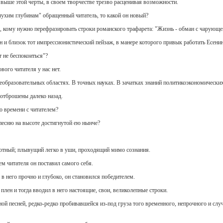
- выше этой черты, в своем творчестве трезво расценивая возможности.
"глухим глубинам" обращенный читатель, то какой он новый?
а, кому нужно перефразировать строки романского трафарета: "Жизнь - обман с чарующе
ен и близок тот импрессионистический пейзаж, в манере которого привык работать Есени
т не беспокоиться"?
ого читателя у нас нет.
еобразовательных областях. В точных науках. В зачатках знаний политикоэкономических
 отброшены далеко назад.
о времени с читателем?
 песню на высоте достигнутой ею нынче?
ротный; плывущий легко в уши, проходящий мимо сознания.
м читателя он поставил самого себя.
в него прочно и глубоко, он становился победителем.
 плен и тогда вводил в него настоящие, свои, великолепные строки.
ой песней, редко-редко пробивавшейся из-под груза того временного, непрочного и слу