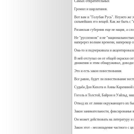
Самых отвратительных
Громил и шарлатанов.
Вот вам и "Голубая Русь". Неужто же э
сильнейших его вещей. Как же быть с 
Рязанская губерния еще не нация, а сл
Не "руссизмом" и не "национальностью
наперерез волнам времени, наперекор 
Она-то и подчеркивала и акцентировал
В ней отступал он от общей окраски с
движения и этим обнаруживал, доводил
Это и есть закон повествования.
Все равно, будет ли повествование вест
Судьба Дон Кихота и Анны Карениной и
Гоголь и Толстой, Байрон и Уайльд, н
Отвод их от линии окружающего их бы
Закон занимательности, фиксированья 
Он может действовать на литературу и 
Закон этот - несовпадение частного с ц