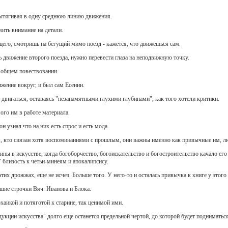
вытягивая в одну среднюю линию движения.
вить внимание на детали.
щего, смотришь на бегущий мимо поезд - кажется, что движешься сам.
 движение второго поезда, нужно перевести глаза на неподвижную точку.
 общем повествовании.
ение вокруг, и был сам Есенин.
е двигаться, оставаясь "незапамятными глухими глубинами", как того хотели критики.
ого им в работе материала.
н узнал что на них есть спрос и есть мода.
ов, кто связан хотя воспоминаниями с прошлым, они важны именно как привычные им, 
ы в искусстве, когда богоборчество, богоискательство и богостроительство качало его
близость к четьи-минеям и апокалипсису.
тих дрожжах, еще не исчез. Больше того. У него-то и осталась привычка к книге у этого ч
шие строчки Вяч. Иванова и Блока.
рхаикой и потяготой к старине, так ценимой ими.
укции искусства" долго еще останется предельной чертой, до которой будет подниматься