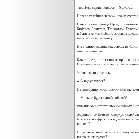
Так Петр сделал Иисуса -- Христом.
Невероятнейшая чепуха, что искусство
Сыно- и женоубийца Ирод -- правитель
Библоса, Баритоса, Триполиса, Птолем
и бани и Антиохийские портики, шедши
императорского солнца.
Ни в одних есенинских стихах не было с
ожесточенности.
Как-то, не дочитав стихотворения, он 
Обливающегося кровью, с рассеченной 
У кого-то вырвалось:
-- А вдруг умрет?
Не поморщив носа, Есенин сказал, помн
-- Меньше будет одной собакой!
Романтика в стоптанных башмаках вытес
Хорошо, что Есенин повернул людей лиц
безучастных фраз, над недоумением рас
на шею?
Неужели только такой ценой покупается
никто не стыдится?