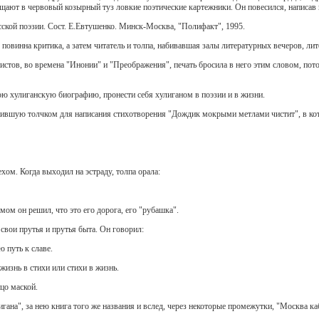
ащают в червовый козырный туз ловкие поэтические картежники. Он повесился, написав
ской поэзии. Сост. Е.Евтушенко. Минск-Москва, "Полифакт", 1995.
 повинна критика, а затем читатель и толпа, набивавшая залы литературных вечеров, ли
стов, во времена "Инонии" и "Преображения", печать бросила в него этим словом, потом
ою хулиганскую биографию, пронести себя хулиганом в поэзии и в жизни.
ившую толчком для написания стихотворения "Дождик мокрыми метлами чистит", в кот
хом. Когда выходил на эстраду, толпа орала:
мом он решил, что это его дорога, его "рубашка".
 свои прутья и прутья быта. Он говорил:
 путь к славе.
жизнь в стихи или стихи в жизнь.
цо маской.
гана", за нею книга того же названия и вслед, через некоторые промежутки, "Москва каб