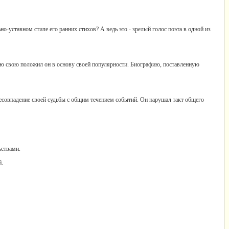
о-уставном стиле его ранних стихов? А ведь это - зрелый голос поэта в одной из
ию свою положил он в основу своей популярности. Биографию, поставленную
несовпадение своей судьбы с общим течением событий. Он нарушал такт общего
ьствами.
й.