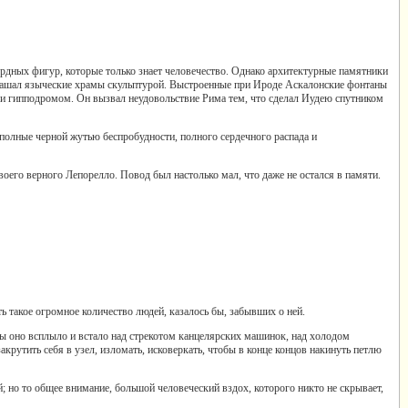
ердных фигур, которые только знает человечество. Однако архитектурные памятники
крашал языческие храмы скульптурой. Выстроенные при Ироде Аскалонские фонтаны
 и гипподромом. Он вызвал неудовольствие Рима тем, что сделал Иудею спутником
, полные черной жутью беспробудности, полного сердечного распада и
воего верного Лепорелло. Повод был настолько мал, что даже не остался в памяти.
ь такое огромное количество людей, казалось бы, забывших о ней.
обы оно всплыло и встало над стрекотом канцелярских машинок, над холодом
крутить себя в узел, изломать, исковеркать, чтобы в конце концов накинуть петлю
; но то общее внимание, большой человеческий вздох, которого никто не скрывает,