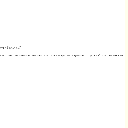
Кнуту Гамсуну?
орят они о желании поэта выйти из узкого круга специально "русских" тем, чаемых от