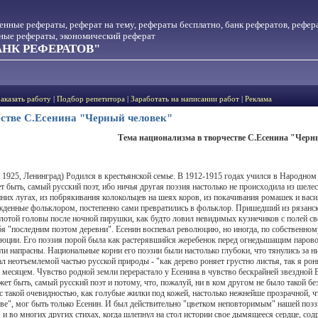
менные рефераты, реферат на тему, рефераты бесплатно, банк рефератов, рефер
тные рефераты, экономический реферат
НК РЕФЕРАТОВ"
Заказать работу
|
Подбор репетитора
|
Заработать на написании работ
|
Реклама
естве С.Есенина "Черный человек"
Тема национализма в творчестве С.Есенина "Черн
.- 1925, Ленинград) Родился в крестьянской семье. В 1912-1915 годах учился в Народно
 быть, самый русский поэт, ибо ничья другая поэзия настолько не происходила из шеле
них лугах, из побрякивания колокольцев на шеях коров, из покачивания ромашек и васи
жденные фольклором, постепенно сами превратились в фольклор. Пришедший из рязанско
лотой головы после ночной пирушки, как будто ловил невидимых кузнечиков с полей сво
бя "последним поэтом деревни". Есенин воспевал революцию, но иногда, по собственному
юции. Его поэзия порой была как растерявшийся жеребенок перед огнедышащим паровоз
ыли напрасны. Национальные корни его поэзии были настолько глубоки, что тянулись за 
л неотъемлемой частью русской природы - "как дерево роняет грустно листья, так я ро
 месяцем. Чувство родной земли перерастало у Есенина в чувство бескрайней звездной 
жет быть, самый русский поэт и потому, что, пожалуй, ни в ком другом не было такой бе
с такой очевидностью, как голубые жилки под кожей, настолько нежнейше прозрачной, чт
ове", мог быть только Есенин. И был действительно "цветком неповторимым" нашей поэ
и во многих других стихах, когда шлепнул на стол истории свое дымящееся сердце, сод