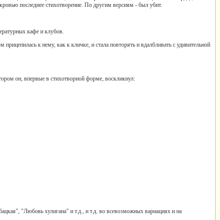
 кровью последнее стихотворение. По другим версиям - был убит.
тературных кафе и клубов.
 прицепилась к нему, как к кличке, и стала повторять и вдалбливать с удивительной
ором он, впервые в стихотворной форме, воскликнул:
ацкая", "Любовь хулигана" и т.д., и т.д. во всевозможных вариациях и на