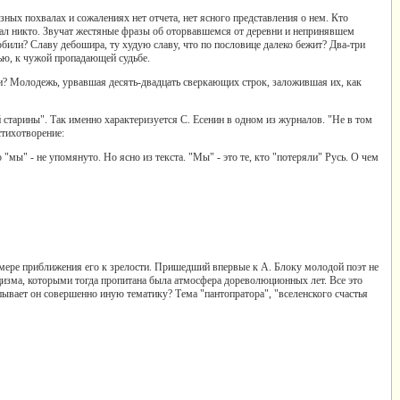
разных похвалах и сожалениях нет отчета, нет ясного представления о нем. Кто
 дал никто. Звучат жестяные фразы об оторвавшемся от деревни и непринявшем
юбили? Славу дебошира, ту худую славу, что по пословице далеко бежит? Два-три
тью, к чужой пропадающей судьбе.
ми? Молодежь, урвавшая десять-двадцать сверкающих строк, заложившая их, как
старины". Так именно характеризуется С. Есенин в одном из журналов. "Не в том
стихотворение:
"мы" - не упомянуто. Но ясно из текста. "Мы" - это те, кто "потеряли" Русь. О чем
 мере приближения его к зрелости. Пришедший впервые к А. Блоку молодой поэт не
ицизма, которыми тогда пропитана была атмосфера дореволюционных лет. Все это
упывает он совершенно иную тематику? Тема "пантопратора", "вселенского счастья