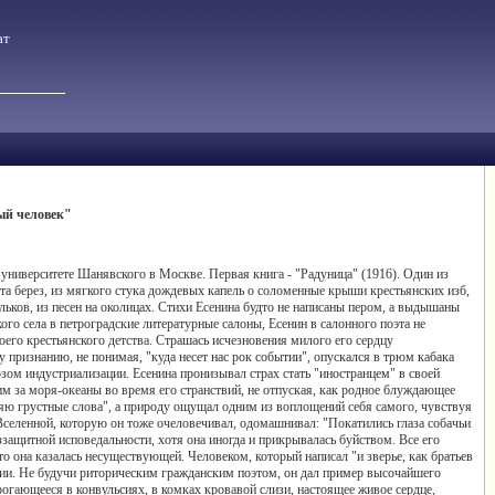
ат
ый человек"
м университете Шанявского в Москве. Первая книга - "Радуница" (1916). Один из
ста берез, из мягкого стука дождевых капель о соломенные крыши крестьянских изб,
льков, из песен на околицах. Стихи Есенина будто не написаны пером, а выдышаны
го села в петроградские литературные салоны, Есенин в салонного поэта не
его крестьянского детства. Страшась исчезновения милого его сердцу
 признанию, не понимая, "куда несет нас рок событии", опускался в трюм кабака
ом индустриализации. Есенина пронизывал страх стать "иностранцем" в своей
ним за моря-океаны во время его странствий, не отпуская, как родное блуждающее
няю грустные слова", а природу ощущал одним из воплощений себя самого, чувствуя
Вселенной, которую он тоже очеловечивал, одомашнивал: "Покатились глаза собачьи
ззащитной исповедальности, хотя она иногда и прикрывалась буйством. Все его
о она казалась несуществующей. Человеком, который написал "и зверье, как братьев
зии. Не будучи риторическим гражданским поэтом, он дал пример высочайшего
рогающееся в конвульсиях, в комках кровавой слизи, настоящее живое сердце,