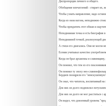
Диспропорции личного и общего.
Обобщение впечатлений - стирает их, 
Чтобы узнать направление, надо остано
Когда из окна вагона, неподвижно стоя
Чтобы прекратить этот обман и ощутить
Неподвижная точка и есть биография в
Неподвижной точкой, реализующей движ
А стихи его двигались. Они не могли н
Есенин учитывал качество употребляем
Когда он брал архаизмы и славянщину, о
Он помнил, что тем из его поклонник
Он помнил ту эпоху нео-славянофильщин
Бердяев поощряли его "неискушенную" 
Он знал, что читатель, воспитанный на э
Для них он долго подновлял потускнев
Для них он долго не мог расстаться с а
Он видел, что довоенный уровень "прод