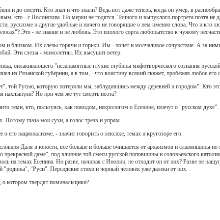
били и до смерти. Кто знал и что знали? Ведь вот даже теперь, когда он умер, в разнооб
вым, кто - с Полонским. Но мерки не годятся. Точного и выпуклого портрета поэта не
ости, руссизме и другие удобные и ничего не говорящие о нем именно слова. Что и кто л
лосах"? Это - не знание и не любовь. Это плохого сорта любопытство к чужому несчас
ом и близком. Их слезы горячи и горьки. Им - почет и молчаливое сочувствие. А за ни
обий. Эти слезы - мимолетны. Их высушит ветер.
 лица, оплакивающего "незапамятные глухие глубины мифотворческого сознания русской 
ришел из Рязанской губернии, а в том, - что воистину всякий скажет, пробежав любое его 
ет", той Русью, которую потеряли мы, заблудившись между деревней и городом". Кто это 
я нахлынули? Но при чем же тут смерть поэта?
ито теми, кто, пользуясь, как поводом, некрологом о Есенине, плачут о "русском духе".
. Потому глаза мои сухи, а голос трезв и упрям.
е о его национализме, - значит говорить о лексике, темах и кругозоре его.
 словаря Даля в юности, все больше и больше очищается от архаизмов и славянщины по
"о прекрасной даме", под влияние той смеси русской поповщины и соловьевского катол
лось на темах Есенина. Но разве, начиная с Инонии, не отходит он от них? Разве не нащ
 "родины", "Руси". Персидские стихи и чорный человек уже далеки от них.
, о котором твердят поминальщики?