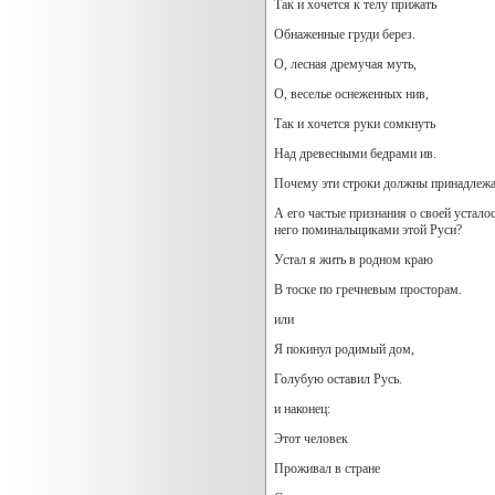
Так и хочется к телу прижать
Обнаженные груди берез.
О, лесная дремучая муть,
О, веселье оснеженных нив,
Так и хочется руки сомкнуть
Над древесными бедрами ив.
Почему эти строки должны принадлежат
А его частые признания о своей устало
него поминальщиками этой Руси?
Устал я жить в родном краю
В тоске по гречневым просторам.
или
Я покинул родимый дом,
Голубую оставил Русь.
и наконец:
Этот человек
Проживал в стране