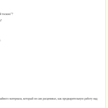
й тоскою"?
н?
.
чайного материала, который он сам расценивал, как предварительную работу над