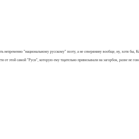
ь непременно "национальному русскому" поэту, а не северянину вообще, ну, хотя бы, 
сти от этой самой "Руси", которую ему тщательно привязывали на загорбок, разве не гов