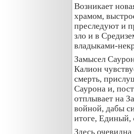
Возникает нова
храмом, выстр
преследуют и п
зло и в Средизе
владыками-некр
Замысел Саурон
Калион чувствуе
смерть, прислу
Саурона и, пос
отплывает на За
войной, дабы с
итоге, Единый,
Здесь очевидна