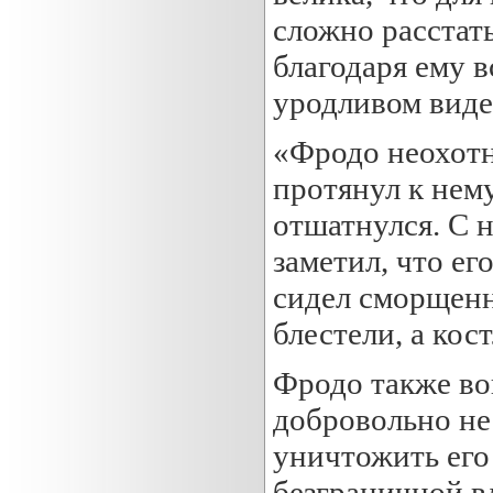
сложно расстать
благодаря ему в
уродливом виде
«Фродо неохотн
протянул к нем
отшатнулся. С 
заметил, что ег
сидел сморщенн
блестели, а ко
Фродо также во
добровольно не
уничтожить его 
безграничной вл