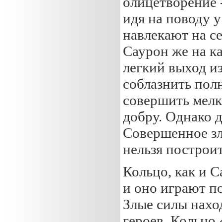
олицетворение 
идя на поводу у
навлекают на с
Саурон же на к
легкий выход из
соблазнить полн
совершить мелко
добру. Однако 
Совершенное зл
нельзя построит
Кольцо, как и С
и оно играют по
Злые силы нахо
героев. Кольцо 