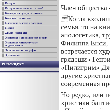
История
Член общества 
История экономических учений
Кулинария и продукты питания
Когда входишь 
Культура и искусство
Маркетинг реклама и торговля
семья, то на кн
Музыка
апологетика, т
Химия - рефераты
Экономика и экономическая теория
Филиппа Енси, 
Экономико-математическое
моделирование
встречается ху
Экономическая география
Эргономика
грядеши» Генри
Рекомендуем
«Пилигрим» Джо
другие христиа
современная пр
Но редко, или п
христиан бапти