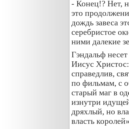
- Конец!? Нет, 
это продолжение
дождь завеса эт
серебристое ок
ними далекие з
Гэндальф несет 
Иисус Христос:
справедлив, свя
по фильмам, с о
старый маг в о
изнутри идущей
дряхлый, но вл
власть королей»