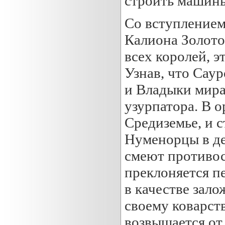
строить машин
Со вступлением
Калиона Золото
всех королей, э
Узнав, что Сау
и Владыки мира
узурпатора. В о
Средиземье, и с
Нуменорцы в де
смеют противос
преклоняется п
в качестве зало
своему коварст
возвышается от 