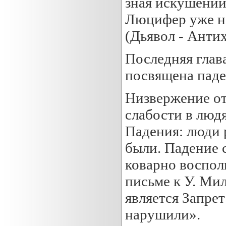
зная искушений
Люцифер уже не
(Дьявол - Антих
Последняя глав
посвящена паде
Низвержение от
слабости в людя
Падения: люди 
были. Падение 
коварно воспол
письме к У. Ми
является Запре
нарушили».