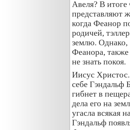
Авеля? В итоге
представляют жи
когда Феанор п
родичей, тэлле
землю. Однако, 
Феанора, также 
не знать покоя.
Иисус Христос.
себе Гэндальф 
гибнет в пещера
дела его на зем
угасла всякая н
Гэндальф появл