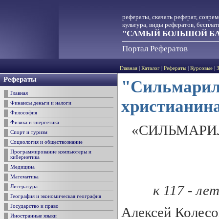
рефераты, скачать реферат, совре
культура, виды рефератов, беспла
"САМЫЙ БОЛЬШОЙ БА
Портал Рефератов
Главная
|
Каталог
|
Рефераты
|
Курсовые
|
Рефераты
"Сильмарил
Главная
христианин
Финансы деньги и налоги
Философия
Физика и энергетика
«СИЛЬМАРИ
Спорт и туризм
Социология и обществознание
Программирование компьютеры и
кибернетика
Медицина
Математика
к 117
- лет
Литература
География и экономическая география
Государство и право
Алексей Колесо
Иностранные языки