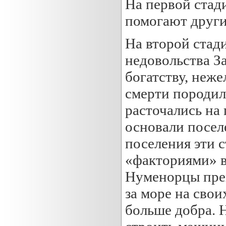
На первой стад
помогают друг
На второй стади
недовольства За
богатству, неже
смерти породило
расточались на
основали посел
поселения эти с
«факториями» в
Нуменорцы прев
за море на свои
больше добра. 