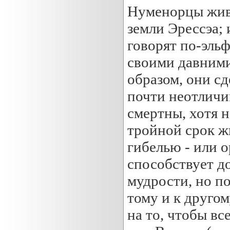
Нуменорцы живу
земли Эрессэа;
говорят по-эль
своими давними
образом, они с
почти неотличим
смертны, хотя н
тройной срок ж
гибелью - или 
способствует д
мудрости, но п
тому и к друго
на то, чтобы вс