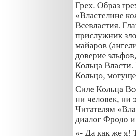
Грех. Образ гре
«Властелине ко
Всевластия. Гл
прислужник зло
майаров (ангел
доверие эльфов,
Кольца Власти.
Кольцо, могуще
Силе Кольца Вс
ни человек, ни 
Читателям «Вла
диалог Фродо и
«- Да как же я!