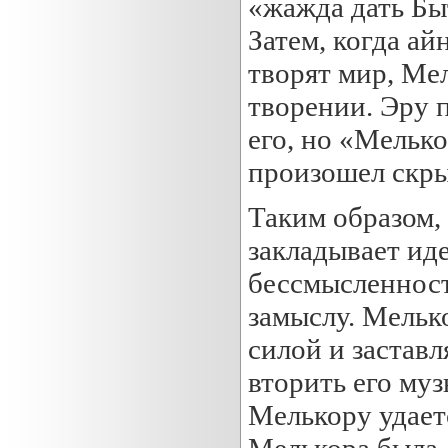
«жажда дать Бы
Затем, когда ай
творят мир, Мел
творении. Эру 
его, но «Мелько
произошел скры
Таким образом,
закладывает ид
бессмысленнос
замыслу. Мельк
силой и заставл
вторить его му
Мелькору удает
Мелькора была 