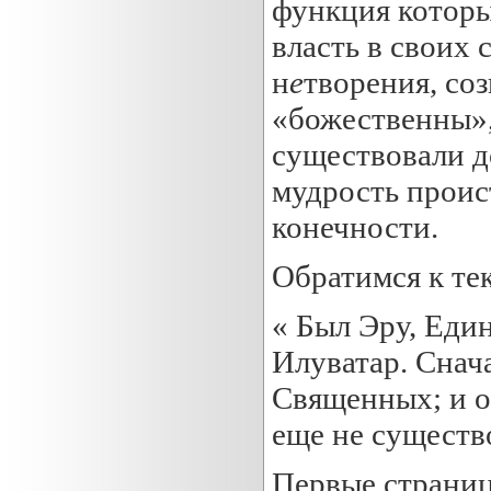
функция которы
власть в своих 
н
е
творения, со
«божественны»,
существовали д
мудрость проис
конечности.
Обратимся к тек
« Был Эру, Един
Илуватар. Снач
Священных; и о
еще не существ
Первые страниц