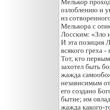
Мелькор проход
озлоблению и у
из сотворенног
Мелькора с опи
Лосским: «Зло и
И эта позиция 
всякого греха -
Тот, кто первы
захотел быть бо
жажда самообож
независимым от
его создано Бо
бытие; им овла
жажда какого-т