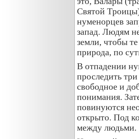
это, Валары (т
Святой Троицы)
нуменорцев запр
запад. Людям н
земли, чтобы те
природа, по сут
В отпадении ну
проследить три
свободное и доб
понимания. Зат
повинуются нео
открыто. Под ко
между людьми.