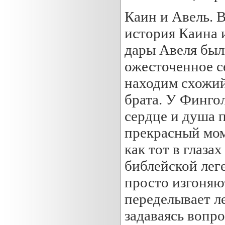
Каин и Авель. В
история Каина и
дары Авеля был
ожесточенное с
находим схожий
брата. У Фингол
сердце и душа п
прекрасный моме
как тот в глаза
библейской леге
просто изгоняют
переделывает ле
задаваясь вопро