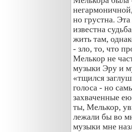
негармоничной,
но грустна. Эта
известна судьба
жить там, однак
- зло, то, что п
Мелькор не час
музыки Эру и м
«тщился заглуш
голоса - но сам
захваченные ею 
ты, Мелькор, ув
лежали бы во м
музыки мне назл