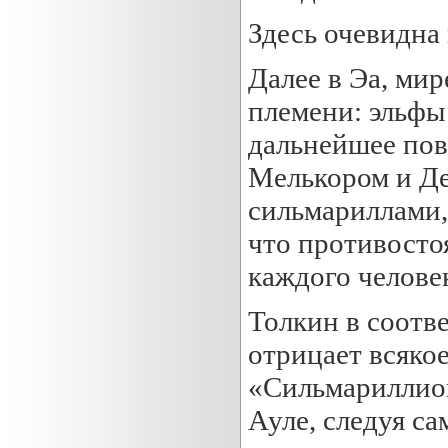
Здесь очевидна
Далее в Эа, мир
племени: эльфы 
дальнейшее пов
Мелькором и Де
сильмариллами,
что противосто
каждого челове
Толкин в соотв
отрицает всяко
«Сильмариллион
Ауле, следуя с