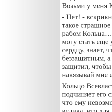
Возьми у меня К
- Нет! - вскрик
такое страшное
рабом Кольца… 
могу стать еще 
сердцу, знает, 
беззащитным, а 
защитил, чтобы 
навязывай мне е
Кольцо Всевлас
подчиняет его с
что ему невозм
велика, что для