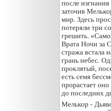
после изгнания
заточив Мелько
мир. Здесь про
потеряли три с
грешить. «Само
Врата Ночи за 
стража встала н
грань небес. О
проклятый, посе
есть семя бесс
прорастает оно
до последних д
Мелькор - Дьяво