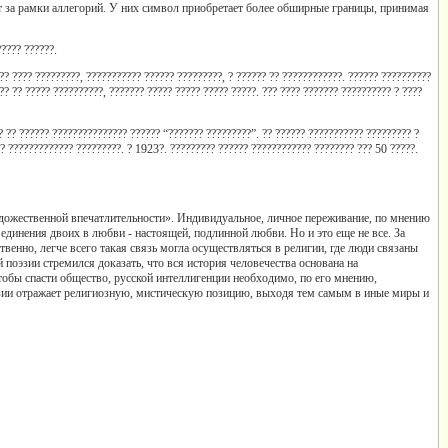
 за рамки аллегорий. У них символ приобретает более обширные границы, принимая
????? ??????.
?? ???? ?????????, ??????????? ?????? ?????????, ? ?????? ?? ????????????. ?????? ??????????
?? ?? ????? ??????????, ??????? ????? ????? ????? ?????. ??? ???? ??????? ?????????? ? ????
? ?? ?????? ??????????????? ?????? “??????? ?????????”. ?? ?????? ??????????? ????????? ?
?? ????????????? ?????????. ? 1923?. ????????? ?????? ???????????? ???????? ??? 50 ?????.
удожественной впечатлительности». Индивидуальное, личное переживание, по мнению
 единения двоих в любви - настоящей, подлинной любви. Но и это еще не все. За
нно, легче всего такая связь могла осуществляться в религии, где люди связаны
й поэзии стремился доказать, что вся история человечества основана на
обы спасти общество, русской интеллигенции необходимо, по его мнению,
эзии отражает религиозную, мистическую позицию, выходя тем самым в иные миры и