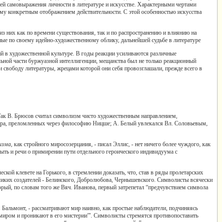
тей самовыражения личности в литературе и искусстве. Характерными чертами
ему конкретным отображением действительности. С этой особенностью искусства
из них как по времени существования, так и по распространению и влиянию на
ные по своему идейно-художественному облику, дальнейшей судьбе в литературе
й в художественной культуре. В годы реакции усиливаются различные
льной части буржуазной интеллигенции, мещанства был не только реакционный
 свободу литературы, жрецами которой они себя провозглашали, прежде всего в
 Так В. Брюсов считал символизм чисто художественным направлением,
мира, преломленных через философию Ницше; А. Белый увлекался Вл. Соловьевым,
изма,
как стройного миросозерцания, - писал Эллис, - нет ничего более чуждого, как
ть и речи о примирении пути отдельного героического индивидуума с
ской клевете на Горького, в стремлении доказать, что, став в ряды пролетарских
еликих создателей - Белинского, Добролюбова, Чернышевского. Символисты всячески
рый, по словам того же Вяч. Иванова, первый затрепетал “предчувствием символа
. Бальмонт, - рассматривают мир наивно, как простые наблюдатели, подчиняясь
 миром и проникают в его мистерии”'. Символисты стремятся противопоставить