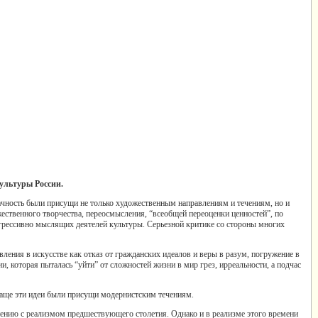
ультуры России.
ачность были присущи не только художественным направлениям и течениям, но и
ественного творчества, переосмысления, “всеобщей переоценки ценностей”, по
рессивно мыслящих деятелей культуры. Серьезной критике со стороны многих
ления в искусстве как отказ от гражданских идеалов и веры в разум, погружение в
 которая пыталась “уйти” от сложностей жизни в мир грез, ирреальности, а подчас
 чаще эти идеи были присущи модернистским течениям.
нению с реализмом предшествующего столетия. Однако и в реализме этого времени