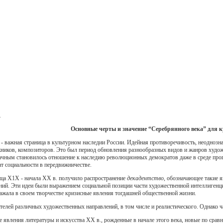
.
Основные черты и значение “Серебрянного века” для к
 - важная страница в культурном наследии России. Идейная противоречивость, неоднозн
жников, композиторов. Это был период обновления разнообразных видов и жанров худож
чным становилось отношение к наследию революционных демократов даже в среде прог
т социальности в передвижничестве.
нца Х1Х - начала ХХ в. получило распространение
декадентство,
обозначающее такие яв
й. Эти идеи были выражением социальной позиции части художественной интеллигенции,
ражала в своем творчестве кризисные явления тогдашней общественной жизни.
ятелей различных художественных направлений, в том числе и реалистического. Однако
явления литературы и искусства ХХ в., рожденные в начале этого века, новые по срав