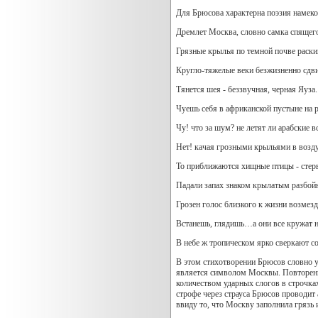
Для Брюсова характерна поэзия намеков
Дремлет Москва, словно самка спящего
Грязные крылья по темной почве раски
Кругло-тяжелые веки безжизненно сдв
Тянется шея - беззвучная, черная Яуза.
Чуешь себя в африканской пустыне на 
Чу! что за шум? не летят ли арабские в
Нет! качая грозными крыльями в возду
То приближаются хищные птицы - стер
Падали запах знаком крылатым разбой
Грозен голос близкого к жизни возмезд
Встанешь, глядишь…а они все кружат н
В небе ж тропическом ярко сверкают со
В этом стихотворении Брюсов словно ув
является символом Москвы. Повторение 
количеством ударных слогов в строчках
строфе через страуса Брюсов проводит 
ввиду то, что Москву заполнила грязь и