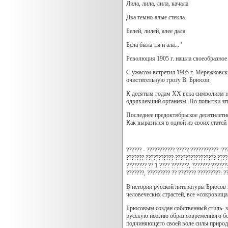
Лила, лила, лила, качала
Два темно-алые стекла.
Белей, лилей, алее дала
Бела была ты и ала... '
Революция 1905 г. нашла своеобразное
С ужасом встретил 1905 г. Мережковск
очистительную грозу В. Брюсов.
К десятым годам ХХ века символизм ну
одряхлевший организм. Но попытки эт
Последнее предоктябрьское десятилети
Как выразился в одной из своих статей 
?????? - ??????????? ????? ???????????. ??
??????? ??????????? ???????????????? ?????
???????? ?? 1 ???? ???????, ??????? ???????
???????, ????????? ?? ??????? ?????????: ?
В истории русской литературы Брюсов 
человеческих страстей, все «сокровища
Брюсовым создан собственный стиль- з
русскую поэзию образ современного бо
подчиняющего своей воле силы природ