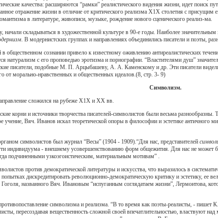
ические качества: расширяются “рамки” реалистического видения жизни, идет поиск пу
ованное отражение жизни в отличие от критического реализма Х1Х столетия с присущим 
омантизма в литературе, живописи, музыке, рождение нового сценического реализ-ма.
 начали складываться в художественной культуре в 90-е годы. Наиболее значительным 
одернизм.
В модернистских группах и направлениях объединились писатели и поэты, раз
 в общественном сознании привело к известному оживлению антиреалистических течени
тся натурализм с его проповедью эротизма и порнографии. “Властителями душ” значите
кие писатели, подобные М. П. Арцыбашеву, А. А. Каменскому и др. Эти писатели видели
го от морально-нравственных и общественных идеалов.(8, стр. 3- 9)
Символизм
.
аправление сложился на рубеже Х1Х и ХХ вв.
еские корни и источники творчества писателей-символистов были весьма разнообразны.
е учение, Вяч. Иванов искал теоретической опоры в философии и эстетике античного 
ганом символистов был журнал “Весы” (1904 - 1909).“Для нас, представителей
символ
ути индивидуума - внешнему усовершенствованию форм общежития. Для нас не может бы
гда подчиненными узкоэгоистическим, материальным мотивам” .
волистов против демократической литературы и искусства, что выразилось в систематиче
 в попытках дискредитировать революционно-демократическую критику и эстетику, ее в
 Гоголя, названного Вяч. Ивановым “испуганным соглядатаем жизни”, Лермонтова, кото
противопоставление символизма и реализма. “В то время как поэты-реалисты, - пишет К
листы, пересоздавая вещественность сложной своей впечатлительностью, властвуют над