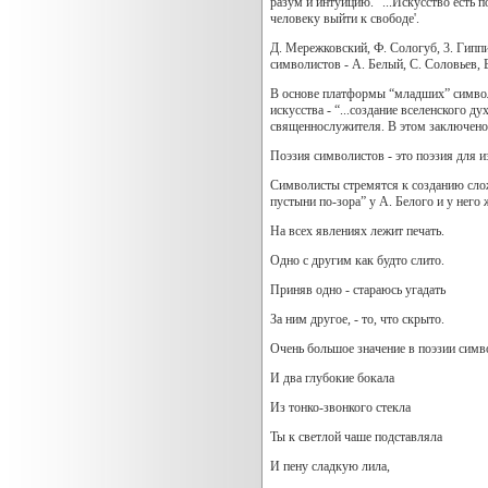
разум и интуицию. “...Искусство есть
человеку выйти к свободе'.
Д. Мережковский, Ф. Сологуб, 3. Гиппи
символистов - А. Белый, С. Соловьев, В
В основе платформы “младших” символи
искусства - “...создание вселенского д
священнослужителя. В этом заключено, 
Поэзия символистов - это поэзия для и
Символисты стремятся к созданию слож
пустыни по-зора” у А. Белого и у него 
На всех явлениях лежит печать.
Одно с другим как будто слито.
Приняв одно - стараюсь угадать
За ним другое, - то, что
скрыто.
Очень большое значение в поэзии симво
И два глубокие бокала
Из тонко-звонкого стекла
Ты к светлой чаше подставляла
И пену сладкую лила,