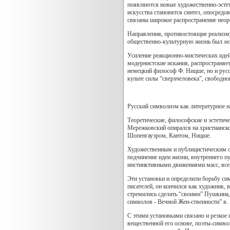
появляются новые художественно-эстет
искусства становятся синтез, опосред
связаны широкое распространение неор
Направления, противостоящие реализму,
общественно-культурную жизнь был
м
Усиление реакционно-мистических идей
модернистские искания, распространяе
немецкий философ Ф. Ницше, но и русс
культе силы “сверхчеловека”, свободно
Русский символизм как литературное н
Теоретические, философские и эстетич
Мережковский опирался на христианско
Шопенгауэром, Кантом, Ницше.
Художественным и публицистическим ор
подчинение идеи жизни, внутреннего п
инстинктивными движениями масс, все
Эти установки и определили борьбу сим
писателей, он кончился как художник,
стремились сделать “своими” Пушкина,
символов - Вечной Жен-ственности” в.
С этими установками связано и резкое 
вещественной его основе, поэты-симво