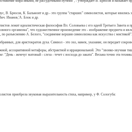
 постижение мира иными, не рассудочными путями”, - утверждает В. Брюсов и называет
ус, В. Брюсов, К. Бальмонт и др.- это группа “старших” символистов, которые явились
яч. Иванов,'А. Блок и др.
стов лежит идеалистическая философия Вл. Соловьева с его идеей Третьего Завета и п
уховного организма”, что художественное произведение это - изображение предмета и явл
по разъяснению А. Белого, “соединение вершин символизма как искусства с мистикой”. 
збранных, для аристократов духа. Символ - это эхо, намек, указание, он передает сокро
ной, ассоциативной метафоры, абстрактной и иррациональной. Это “звонко-звучная тиши
же: “День - жемчуг матовый - слеза - течет с восхода до заката”. Весьма точно эта техн
листов приобрела звуковая выразительность стиха, например, у Ф. Сологуба: