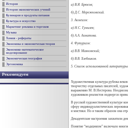
История
а) В.Я. Брюсов
;
История экономических учений
б) Д.С. Мережковский
.
Кулинария и продукты питания
3
. Акмеизм
:
Культура и искусство
Маркетинг реклама и торговля
а) Н.С. Гумилев
;
Музыка
б) А.А. Ахматова
.
Химия - рефераты
4. Футуризм
:
Экономика и экономическая теория
Экономико-математическое
а) В.В. Маяковский
;
моделирование
б
)
В.В. Хлебников.
Экономическая география
Эргономика
5. Список использованной литературы
Рекомендуем
Художественная культура рубежа веков
творчеству отдельных писателей, худо
выражению М. В.Нестерова. Неоднозна
художников-реалистов подвергся прима
В русской художественной культуре ко
сферу индивидуалистических переживани
и мистики. Но и таким образом она от
Декадентские настроения захватили де
Понятие “модернизм” включало многие 