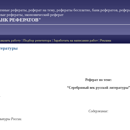
менные рефераты, реферат на тему, рефераты бесплатно, банк рефератов, рефер
тные рефераты, экономический реферат
НК РЕФЕРАТОВ"
Заказать работу
|
Подбор репетитора
|
Заработать на написании работ
|
Реклама
тературы
Реферат по теме
:
“
Серебряный век русской литературы
”
.
Содержание
:
льтуры России.