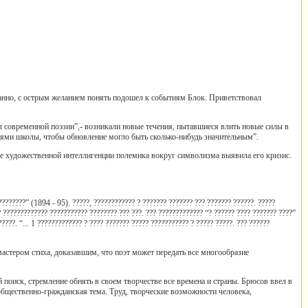
анно, с острым желанием понять подошел к событиям Блок. Приветствовал
 современной поэзии”,- возникали новые течения, пытавшиеся влить новые силы в
ями школы, чтобы обновление могло быть сколько-нибудь значительным”.
де художественной интеллигенции полемика вокруг символизма выявила его кризис.
???????” (1894 - 95). ?????, ???????????? ? ??????? ??????? ??? ??????? ??????. ?????
 ????????????? ??????????? ???????? ??? ???. ??? ????????????? “? ?????? ???? ??????? ????”
????. “... 1 ????????????? ? ???? ??????? ????? ??????????? ? ????? ?????. ??? ??????
астером стиха, доказавшим, что поэт может передать все многообразие
поиск, стремление обнять в своем творчестве все времена и страны. Брюсов ввел в
бщественно-гражданская тема. Труд, творческие возможности человека,