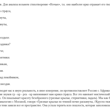
. Для анализа возьмем стихотворение «Ночью», т.к. оно наиболее ярко отражает его тво
 страуса,
нуты,
инуты,
роздыхе.
садники?
хе,
вятники.
никам,
ия.
ад покойником,
звездия.
одит нас в иную реальность, в иное измерение, он противопоставляет Россию с Африкой
звуков гр - кр - рск - кр напоминают нам крики страуса. Все это навевает мистически
. Он показывает красоту безобразного (грязные крылья, стервятники, падаль). Мы как б
аналогию с Москвой, говоря «Грязные крылья по темной почве раскинуты, //Кругло-тяже
 тени заняли все ее пространство. Она устала терпеть всю пошлость, которая заполонила