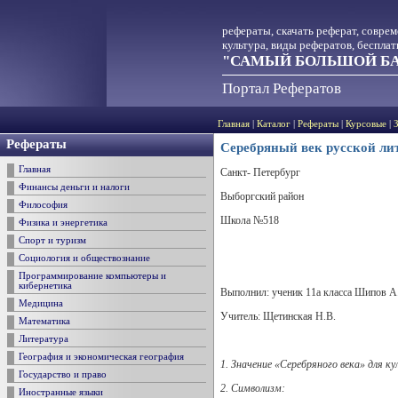
рефераты, скачать реферат, совре
культура, виды рефератов, беспла
"САМЫЙ БОЛЬШОЙ БА
Портал Рефератов
Главная
|
Каталог
|
Рефераты
|
Курсовые
|
Рефераты
Серебряный век русской ли
Главная
Санкт- Петербург
Финансы деньги и налоги
Выборгский район
Философия
Школа №518
Физика и энергетика
Спорт и туризм
Социология и обществознание
Программирование компьютеры и
кибернетика
Выполнил: ученик 11а класса Шипов А
Медицина
Учитель: Щетинская Н.В.
Математика
Литература
География и экономическая география
1. Значение «Cеребряного века» для ку
Государство и право
2. Символизм
:
Иностранные языки