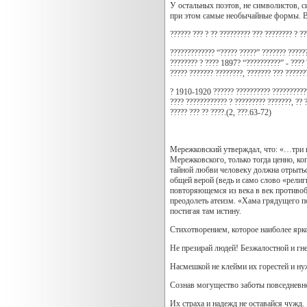
У остальных поэтов, не символистов, 
при этом самые необычайные формы. В 
?????? ??? ? ?? ????????? ??? ???????? ? ?
????????????? “????? ?????” ??????? ??????
???????? ? ???? 1897? “??????????” - ???? ?
????? ??????? ????????, ??????? ??? ??????
? 1910-1920 ?????? ?????????? ????????????
???? ???????????? ? ????????? ???????, ?? 
????? ??? ?? ????.(2, ???.63-72)
Мережковский утверждал, что: «…три г
Мережковского, только тогда ценно, ко
тайной любви человеку должна отрытьс
общей верой (ведь и само слово «религи
повторяющемся из века в век противоб
преодолеть атеизм. «Хама грядущего п
постигая там истину.
Стихотворением, которое наиболее ярк
Не презирай людей! Безжалостной и гн
Насмешкой не клейми их горестей и ну
Сознав могущество заботы повседневн
Их страха и надежд не оставайся чужд.