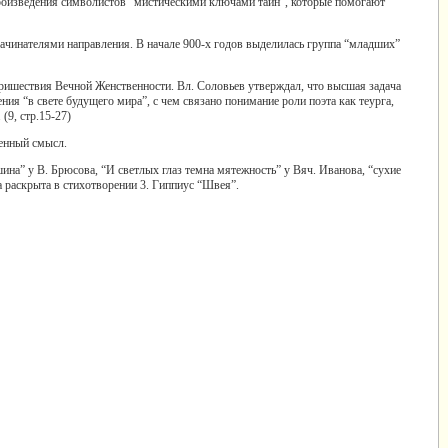
 произведения символистов “мистическими ключами тайн”, которые помогают
 зачинателями направления. В начале 900-х годов выделилась группа “младших”
ришествия Вечной Женственности. Вл. Соловьев утверждал, что высшая задача
ения “в свете будущего мира”, с чем связано понимание роли поэта как теурга,
(9, стр.15-27)
венный смысл.
на” у В. Брюсова, “И светлых глаз темна мятежность” у Вяч. Иванова, “сухие
ика раскрыта в стихотворении 3. Гиппиус “Швея”.