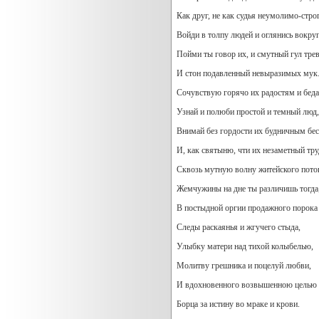
Как друг, не как судья неумолимо-стро
Войди в толпу людей и оглянись вокруг
Пойми ты говор их, и смутный гул трев
И стон подавленный невыразимых мук
Сочувствую горячо их радостям и беда
Узнай и полюби простой и темный люд,
Внимай без гордости их будничным бе
И, как святыню, чти их незаметный тру
Сквозь мутную волну житейского пото
Жемчужины на дне ты различишь тогда
В постыдной оргии продажного порока 
Следы раскаянья и жгучего стыда,
Улыбку матери над тихой колыбелью,
Молитву грешника и поцелуй любви,
И вдохновенного возвышенною целью
Борца за истину во мраке и крови.