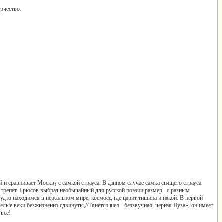
рчество.
 и сравнивает Москву с самкой страуса. В данном случае самка спящего страуса
й трепет. Брюсов выбрал необычайный для русской поэзии размер - с разным
удто находимся в нереальном мире, космосе, где царит тишина и покой. В первой
лые веки безжизненно сдвинуты,//Тянется шея - беззвучная, черная Яуза», он имеет
 все!