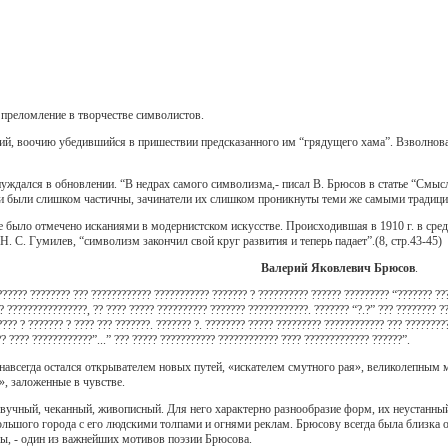
 преломление в творчестве символистов.
ий, воочию убедившийся в пришествии предсказанного им “грядущего хама”. Взволнов
ждался в обновлении. “В недрах самого символизма,- писал В. Брюсов в статье “Смысл
и были слишком частичны, зачинатели их слишком проникнуты теми же самыми традици
е было отмечено исканиями в модернистском искусстве. Происходившая в 1910 г. в сре
Н. С. Гумилев, “символизм закончил свой круг развития и теперь падает”.(8, стр.43-45)
Валерий Яковлевич Брюсов
.
?????? ???????? ??? ???????????? ??????????? ??????? ? ?????????? ?????? ????????? “??????? ???
 ????????????????, ?? ???? ????? ?????????? ??????? ????????????. ??????? “?.?” ??? ???????? ??
??? ? ??????? ? ???? ??? ???????. ??????? ?. ???????? ????? ????????? ???????????? ??? ?????????
?? ???? ????????????”...” ??? ????? ??????????? ???????????? ???? ????????????? ??????”.
навсегда остался открывателем новых путей, «искателем смутного рая», великолепным м
», заложенные в чувстве.
вучный, чеканный, живописный. Для него характерно разнообразие форм, их неустанный 
льшого города с его людскими толпами и огнями реклам. Брюсову всегда была близка о
ы, - один из важнейших мотивов поэзии Брюсова.