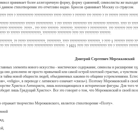
символ принимает более аллегоричную форму, форму сравнений; символисты же выходят
данном стихотворении это отчетливо видно. Брюсов сравнивает Москву со страусом.
????? ???? ? ??????????? ???????????? ????? ?????? ? ??????? ??? ?????? ? ?? ?????? ?????? ?????
????? ?????????? ?????? ???????????. ? ??? ?????? ????????? ??? ???????? ????????: ???? ?? ????
???? ?????????. ????? - ??? ???? ???????: ????????, ???????? ? ???????????. ??? ??????? ???? ???
???? ?? ?????? ?????????????, ????????? ????????? ???? ??? ????????? ???????.
??????, ?? ????? ????????????, ?????????, ???? ??????????? ????????, ? ???? 1 ??????? ????? ??
??? ??? ???????? ?? ???? ???????????? ???????. ? 1921 ???? ??? ??????????? ??? ? ???????? ?????
Дмитрий Сергеевич Мережковский
лавных элемента нового искусства - мистическое содержание, символы и расширение х
гда оно дополнено не просто привычкой или самой острой плотской страстью, а чувством
я тайна новой общности людей, объединенных какими-то общими устремлениями. Естестве
я», «religio», в переводе с латинского означает «связь»). Поэтому Мережковский в свое
орстве Христа и Антихриста, лишь воплощающихся в исторические фигуры. Для того чт
обедит лишь Грядущий Христос». Все это говорит о том, что Мережковский в своей по
о отражает творчество Мережковского, является стихотворение «Поэту».
евной
жд,
ой,