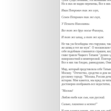
Но в нux нe видно перемены, Все в них
Иван Петрович так же глуп,
Семен Петрович так же скуп,
У Пелагеи Николавны.
Все тот же друг мосье Финмуш,
И тот же шпиц, и тот же муж.
Не так уж безобидны эти старушки, та
же шпиц и тот же муж". О московском б
себе подобным становится страшен, ког
главе травли Чацкого Татьяне "душно зд
поверхностной и неинтересной. Повторя
Все в них так бледно, равнодушно, Они
Мир, который представляла себе Татья
Москву. "Отечество, сродство и дом м
русскому городу. "Москва, России дочь
истории. Мне кажется, мы вряд ли чита
достоверно изображать все недостатки
"Москва!
Люблю тебя как сын, как русский.
Сильно, пламенно и нежно!"
И мне хочется верить, что хоть кто-ни