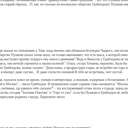
 на старый образец... О, как это похоже на московское общество Грибоедова! Пушкин пи
кие милые по отношению к Тане, ведь именно они объявили безумцем Чацкого, они изгна
арстве Пушкин сказал очень мало, он только напоминает, что есть пьеса, в которой оп
да выступает против чуждого ему нового движения? Ведь и Фамусов у Грибоедова не тир
есь, она мечтой стремится к жизни полевой". Ольга, сестра Татьяны, вероятно, была бы 
я Грибоедова, можно сказать: "Дома новы, а предрассудки стары, не истребят ни годы 
 клевещут даже скучно... И даже глупости смешной В тебе не встретишь, свет пустой.
на, оказался вовсе не ярким, умным и интересным, а пошлым, вздорным и бесцельным. Н
ой в Москве", - писал Грибоедов. В пушкинском плане седьмая глава называется "Москв
 любимая, где равную тебе сыскать?" - это восторженный отзыв поэта о городе, перед 
ли бы сегодня "Евгения Онегина" и "Горе от ума", если бы Пушкин и Грибоедов не люб
, присущие родному городу. Лермонтов писал:
будь из нас, русских, научится любить Москву так же пламенно!