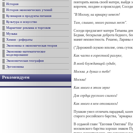
повторить жизнь своей матери, выйдя з
История
впрочем, позднее и происходит, Соседи
История экономических учений
"В Москву, на ярмарку невест!
Кулинария и продукты питания
Культура и искусство
Там, слышно, много разных мест".
Маркетинг реклама и торговля
Соседи предлагают матери Татьяны день
Музыка
Бедная, бескрылая доброта бедного, бес
манит неизвестность. Решено, Ларины 
Химия - рефераты
Экономика и экономическая теория
("Дорожной скукою вполне, семь суток
Экономико-математическое
моделирование
Как часто в горестной разлуке,
Экономическая география
В моей блуждающей судьбе,
Эргономика
Москва ,я думал о тебе!
Рекомендуем
Москва!
Как много в этом звуке
Для сердца русского слилось!
Как много в нем отозвалось!
Пушкин умел отличать парадный, казен
старого российского барства, "ярмарк
В седьмой главе "Евгения Онегина" Пу
московского барства хорошо знаком Пу
тупое существование, эти жеманные во