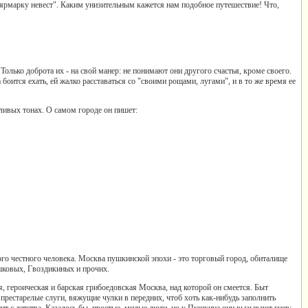
а ярмарку невест". Каким унизительным кажется нам подобное путешествие! Что,
олько доброта их - на свой манер: не понимают они другого счастья, кроме своего.
боится ехать, ей жалко расставаться со "своими рощами, лугами", и в то же время ее
ливых тонах. О самом городе он пишет:
го честного человека. Москва пушкинской эпохи - это торговый город, обиталище
ушковых, Гвоздикиных и прочих.
 героическая и барская грибоедовская Москва, над которой он смеется. Быт
естарелые слуги, вяжущие чулки в передних, чтоб хоть как-нибудь заполнить
т с детства. Казалось бы, простые, милые люди, но у Пушкина они вызывают гнев;