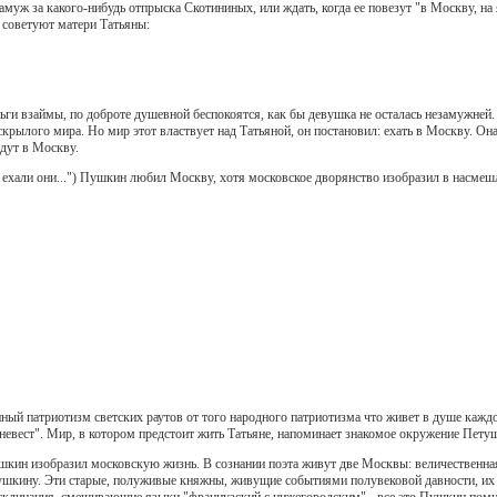
амуж за какого-нибудь отпрыска Скотининых, или ждать, когда ее повезут "в Москву, н
 советуют матери Татьяны:
ги взаймы, по доброте душевной беспокоятся, как бы девушка не осталась незамужней. Т
крылого мира. Но мир этот властвует над Татьяной, он постановил: ехать в Москву. Она 
едут в Москву.
 ехали они...") Пушкин любил Москву, хотя московское дворянство изобразил в насмеш
ный патриотизм светских раутов от того народного патриотизма что живет в душе каждо
а невест". Мир, в котором предстоит жить Татьяне, напоминает знакомое окружение Пет
шкин изобразил московскую жизнь. В сознании поэта живут две Москвы: величественная,
шкину. Эти старые, полуживые княжны, живущие событиями полувековой давности, их пр
склицания, смешивающие языки "французский с нижегородским" - все это Пушкин помни