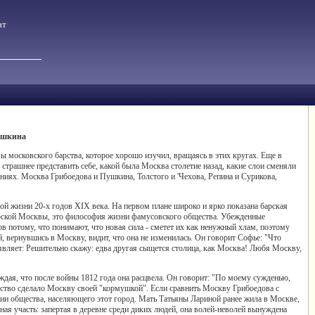
ат
Пушкина
ы московского барства, которое хорошо изучил, вращаясь в этих кругах. Еще в
 страшнее представить себе, какой была Москва столетие назад, какие слои сменяли
ениях. Москва Грибоедова и Пушкина, Толстого и 'Чехова, Репина и Сурикова,
ной жизни 20-х годов XIX века. На первом плане широко и ярко показана барская
 барской Москвы, это философия жизни фамусовского общества. Убежденные
 потому, что понимают, что новая сила - сметет их как ненужный хлам, поэтому
 вернувшись в Москву, видит, что она не изменилась. Он говорит Софье: "Что
аявляет: Решительно скажу: едва другая сыщется столица, как Москва! Любя Москву,
ждая, что после войны 1812 года она расцвела. Он говорит: "По моему сужденью,
ество сделало Москву своей "кормушкой". Если сравнить Москву Грибоедова с
гии общества, населяющего этот город. Мать Татьяны Лариной ранее жила в Москве,
ная участь: запертая в деревне среди диких людей, она волей-неволей вынуждена