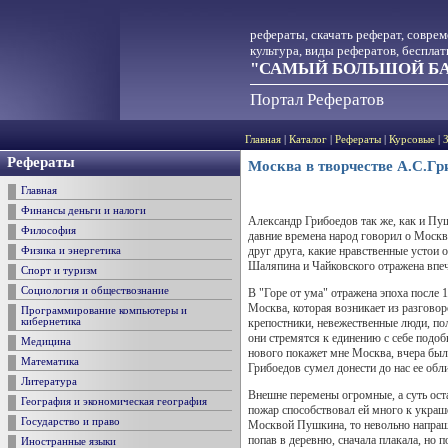
рефераты, скачать реферат, совре
культура, виды рефератов, беспла
"САМЫЙ БОЛЬШОЙ БА
Портал Рефератов
Главная
|
Каталог
|
Рефераты
|
Курсовые
|
Рефераты
Москва в творчестве А.С.Г
Главная
Финансы деньги и налоги
Александр Грибоедов так же, как и Пуш
Философия
давние времена народ говорил о Москве
друг друга, какие нравственные устои 
Физика и энергетика
Шаляпина и Чайковского отражена впе
Спорт и туризм
Социология и обществознание
В "Горе от ума" отражена эпоха после 
Москва, которая возникает из разгово
Программирование компьютеры и
крепостники, невежественные люди, по
кибернетика
они стремятся к единению с себе подо
Медицина
нового покажет мне Москва, вчера был 
Математика
Грибоедов сумел донести до нас ее облик
Литература
Внешне перемены огромные, а суть оста
География и экономическая география
пожар способствовал ей много к украш
Государство и право
Москвой Пушкина, то невольно напраши
попав в деревню, сначала плакала, но 
Иностранные языки