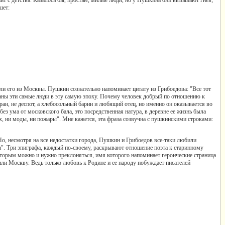
шет:
ли его из Москвы. Пушкин сознательно напоминает цитату из Грибоедова: "Все тот
исаны эти самые люди в эту самую эпоху. Почему человек добрый по отношению к
ан, не деспот, а хлебосольный барин и любящий отец, но именно он оказывается во
без ума от московского бала, это посредственная натура, в деревне ее жизнь была
их, ни моды, ни пожары". Мне кажется, эта фраза созвучна с пушкинскими строками:
о, несмотря на все недостатки города, Пушкин и Грибоедов все-таки любили
а". Три эпиграфа, каждый по-своему, раскрывают отношение поэта к старинному
которым можно и нужно преклоняться, имя которого напоминает героические страница
или Москву. Ведь только любовь к Родине и ее народу побуждает писателей