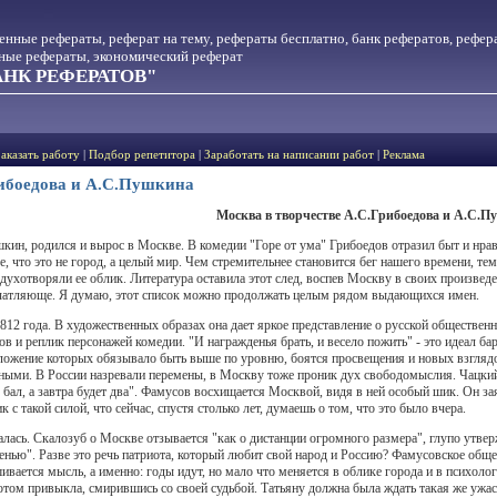
менные рефераты, реферат на тему, рефераты бесплатно, банк рефератов, рефер
тные рефераты, экономический реферат
НК РЕФЕРАТОВ"
Заказать работу
|
Подбор репетитора
|
Заработать на написании работ
|
Реклама
рибоедова и А.С.Пушкина
Москва в творчестве А.С.Грибоедова и А.С.
кин, родился и вырос в Москве. В комедии "Горе от ума" Грибоедов отразил быт и нрав
, что это не город, а целый мир. Чем стремительнее становится бег нашего времени, тем
одухотворяли ее облик. Литература оставила этот след, воспев Москву в своих произвед
чатляюще. Я думаю, этот список можно продолжать целым рядом выдающихся имен.
1812 года. В художественных образах она дает яркое представление о русской обществен
ров и реплик персонажей комедии. "И награжденья брать, и весело пожить" - это идеал
ложение которых обязывало быть выше по уровню, боятся просвещения и новых взглядов
бными. В России назревали перемены, в Москву тоже проник дух свободомыслия. Чацкий,
бал, а завтра будет два". Фамусов восхищается Москвой, видя в ней особый шик. Он з
 с такой силой, что сейчас, спустя столько лет, думаешь о том, что это было вчера.
лась. Скалозуб о Москве отзывается "как о дистанции огромного размера", глупо утвер
енью". Разве это речь патриота, который любит свой народ и Россию? Фамусовское общ
вается мысль, а именно: годы идут, но мало что меняется в облике города и в психоло
потом привыкла, смирившись со своей судьбой. Татьяну должна была ждать такая же ужас