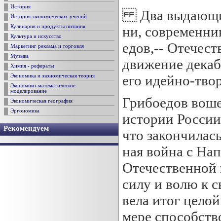
История
Два выдающихс
История экономических учений
ни, современни
Кулинария и продукты питания
Культура и искусство
едов,-- Отечес
Маркетинг реклама и торговля
Музыка
движение декаб
Химия - рефераты
его идейно-твор
Экономика и экономическая теория
Экономико-математическое
моделирование
Грибоедов вошел
Экономическая география
Эргономика
истории России
Рекомендуем
что закончилась
ная война с На
Отечественной 
силу и волю к с
вела итог цело
мере способств