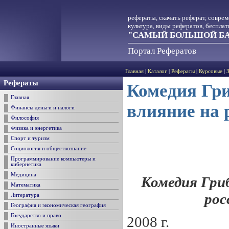
рефераты, скачать реферат, совре
культура, виды рефератов, беспла
"САМЫЙ БОЛЬШОЙ БА
Портал Рефератов
Главная
|
Каталог
|
Рефераты
|
Курсовые
|
Рефераты
Комедия Гри
Главная
влияние на 
Финансы деньги и налоги
Философия
Физика и энергетика
Спорт и туризм
Социология и обществознание
Программирование компьютеры и
кибернетика
Медицина
Комедия Гри
Математика
рос
Литература
География и экономическая география
Государство и право
2008 г.
Иностранные языки