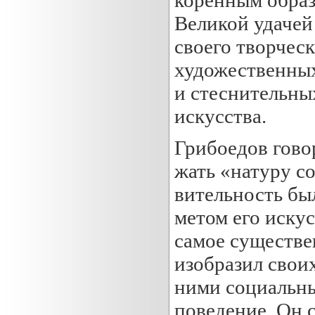
Великой удачей 
своего творчес
художественных
и стеснительны
искусства.
Грибоедов говор
жать «натуру с
вительность бы
метом его искус
самое существе
изобразил своих
ними социальны
поведение. Он 