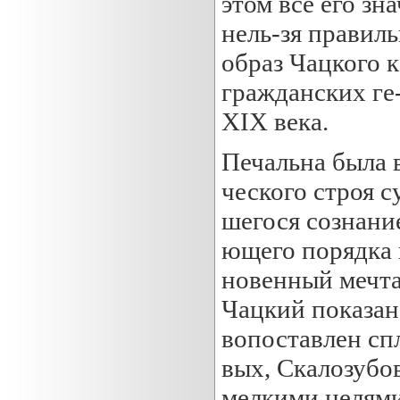
этом всё его зн
нель-зя правил
образ Чацкого 
гражданских ге
XIX века.
Печальна была 
ческого строя с
шегося сознани
ющего порядка 
новенный мечта
Чацкий показан
вопоставлен сп
вых, Скалозубо
мелкими целями