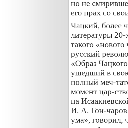
но не смирившег
его прах со свои
Чацкий, более ч
литературы 20-х
такого «нового
русский револю
«Образ Чацкого,
ушедший в свою
полный меч-тат
момент цар-ств
на Исаакиевской
И. А. Гон-чаро
ума», говорил, 