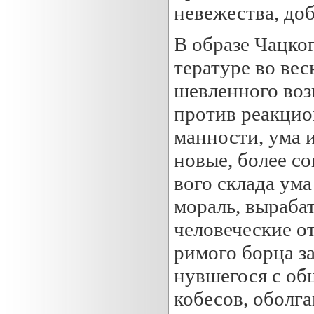
невежества, доб
В образе Чацко
тературе во вес
шевленного во
против реакцио
манности, ума 
новые, более с
вого склада ум
мораль, выраба
человеческие о
римого борца за
нувшегося с об
кобесов, оболг