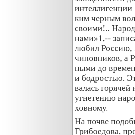
интеллигенции с
ким черным вол
своими!.. Наро
нами»1,-- запи
любил Россию, 
чиновников, а Р
ными до времен
и бодростью. Э
валась горячей 
угнетению народ
ховному.
На почве подоб
Грибоедова, пр