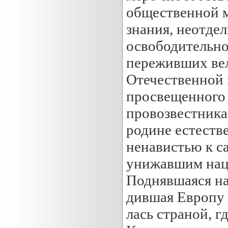
общественной м
знания, неотде
освободительно
переживших вел
Отечественной 
просвещенного 
провозвестника
родине естеств
ненавистью к с
унижавшим нац
Поднявшаяся на
дившая Европу 
лась страной, г