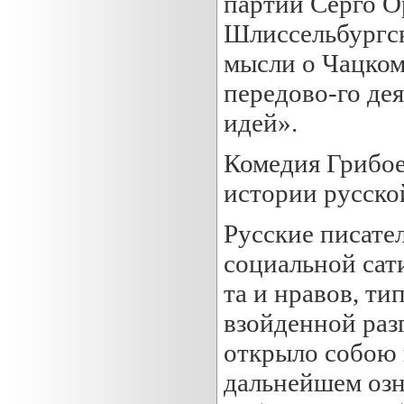
партии Серго О
Шлиссельбургск
мысли о Чацком
передово-го дея
идей».
Комедия Грибое
истории русской
Русские писате
социальной сат
та и нравов, т
взойденной раз
открыло собою 
дальнейшем озн