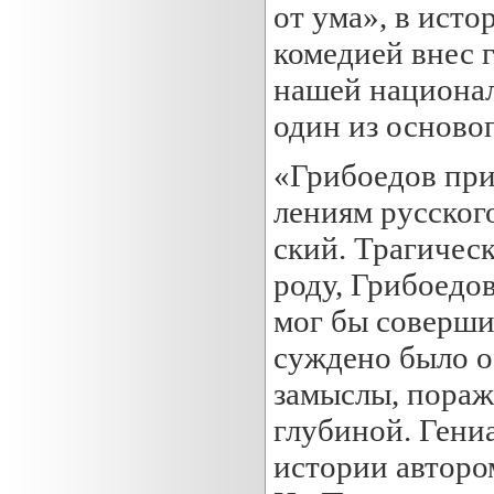
от ума», в исто
комедией внес 
нашей национал
один из осново
«Грибоедов при
лениям русского
ский. Трагичес
роду, Грибоедов
мог бы соверши
суждено было о
замыслы, пора
глубиной. Гениа
истории авторо