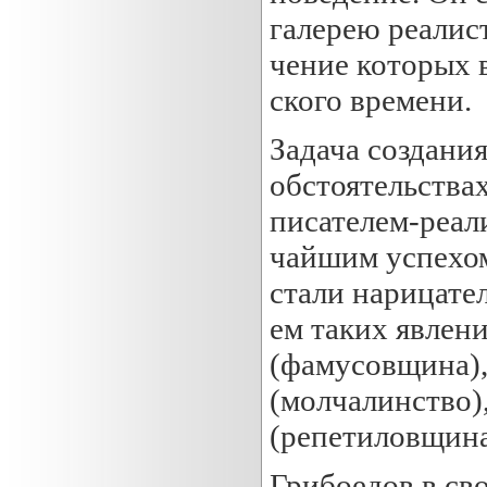
галерею реалис
чение которых 
ского времени.
Задача создания
обстоятельствах
писателем-реали
чайшим успехом
стали нарицате
ем таких явлен
(фамусовщина),
(молчалинство)
(репетиловщина
Грибоедов в св