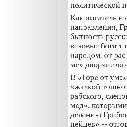
политической п
Как писатель и
направления, Г
бытность русско
вековые богатс
народом, от ра
ме» дворянского
В «Горе от ума
«жалкой тошнот
рабского, слеп
мод», которыми 
делению Грибое
пейцев» -- отго