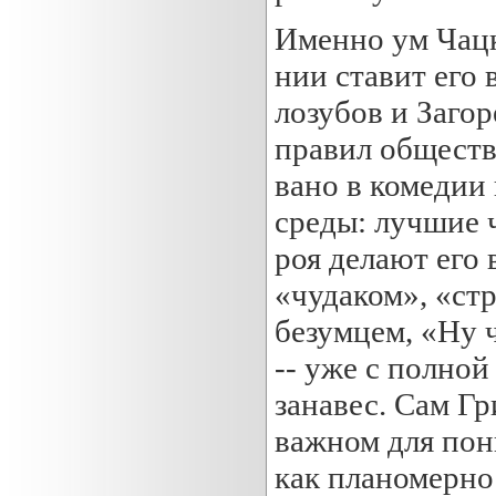
Именно ум Чацк
нии ставит его
лозубов и Заго
правил обществ
вано в комедии
среды: лучшие 
роя делают его
«чудаком», «стр
безумцем, «Ну ч
-- уже с полно
занавес. Сам Гр
важном для пони
как планомерно