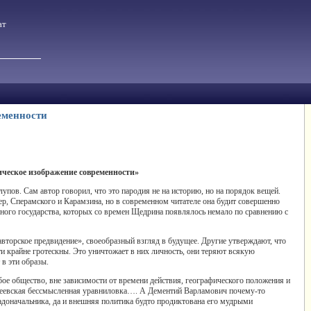
ат
еменности
рическое изображение современности»
ов. Сам автор говорил, что это пародия не на историю, но на порядок вещей.
р, Сперамского и Карамзина, но в современном читателе она будит совершенно
ного государства, которых со времен Щедрина появлялось немало по сравнению с
«авторское предвидение», своеобразный взгляд в будущее. Другие утверждают, что
ти крайне гротескны. Это уничтожает в них личность, они теряют всякую
в эти образы.
ое общество, вне зависимости от времени действия, географического положения и
рчеевская бессмысленная уравниловка…. А Дементий Варламович почему-то
оначальника, да и внешняя политика будто продиктована его мудрыми