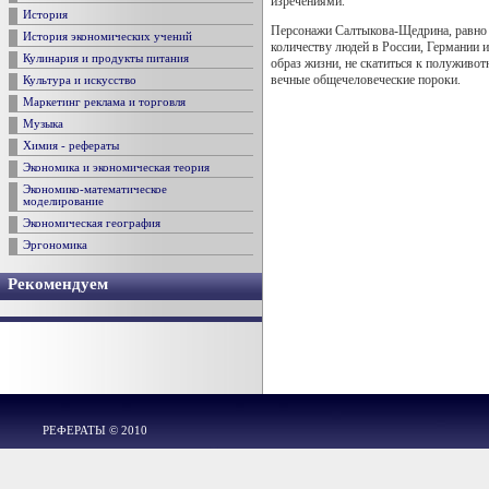
изречениями.
История
Персонажи Салтыкова-Щедрина, равно к
История экономических учений
количеству людей в России, Германии и
Кулинария и продукты питания
образ жизни, не скатиться к полуживот
вечные общечеловеческие пороки.
Культура и искусство
Маркетинг реклама и торговля
Музыка
Химия - рефераты
Экономика и экономическая теория
Экономико-математическое
моделирование
Экономическая география
Эргономика
Рекомендуем
РЕФЕРАТЫ © 2010