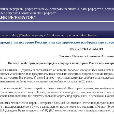
менные рефераты, реферат на тему, рефераты бесплатно, банк рефератов, рефер
тные рефераты, экономический реферат
НК РЕФЕРАТОВ"
Заказать работу
|
Подбор репетитора
|
Заработать на написании работ
|
Реклама
пародия на историю России или сатирическое изображение совр
ТВОРЧЕСКАЯ РАБОТА
Ученика 10а класса Семенова Артемия
На тему
: ««История одного города» - пародия на историю России или сати
а Салтыков-Щедрином и рассказывает об истории города с «говорящим» названием Глуп
знать в многочисленных градоначальниках печально известных лиц своей эпохи, наприме
ыми деятелями. Например, Угрюм-Бурчеев - «визитная карточка» любого милитаризован
напоминает до боли знакомые реалии крупнейшего государства 20 века.
 столь жизненной? Сколько людей - столько и мнений. Некоторые считают, что это было 
ытия повторяются все чаще. Однако, по моему мнению, дело в том, что персонажи повес
рованными образами. НЕ писатель подгонял образы под персонажей, а персонажи входят 
правимые человеческие пороки, которым в большей или меньшей степени подвержено люб
о и подстрекательство к бунту с единственной целью позже его подавить, и Угрюм-Бу
ША Джорджа Буша младшего, чей IQ (80) ненамного выше, чем у вышеупомянутого град