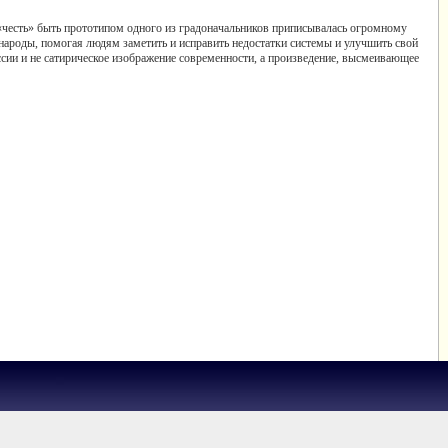
 «честь» быть прототипом одного из градоначальников приписывалась огромному
 народы, помогая людям заметить и исправить недостатки системы и улучшить свой
ссии и не сатирическое изображение современности, а произведение, высмеивающее