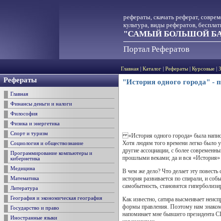
рефераты, скачать реферат, совре
культура, виды рефератов, беспла
"САМЫЙ БОЛЬШОЙ БА
Портал Рефератов
Главная
|
Каталог
|
Рефераты
|
Курсовые
|
Рефераты
"История одного города" - 
Главная
Финансы деньги и налоги
Философия
Физика и энергетика
Спорт и туризм
«История одного города» была написан
Хотя людям того времени легко было у
Социология и обществознание
другие ассоциации, с более современн
Программирование компьютеры и
прошлыми веками; да и вся «История» 
кибернетика
Медицина
В чем же дело? Что делает эту повесть
история развивается по спирали, и соб
Математика
самобытность, становятся гиперболизи
Литература
География и экономическая география
Как известно, сатира высмеивает неис
формы правления. Поэтому нам знаком
Государство и право
напоминает мне бывшего президента С
Иностранные языки