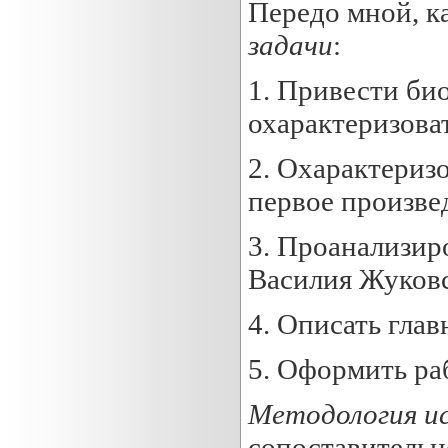
Передо мной, к
задачи
:
1. Привести би
охарактеризоват
2. Охарактериз
первое произве
3. Проанализир
Василия Жуковс
4. Описать глав
5. Оформить ра
Методология ис
сопоставительно