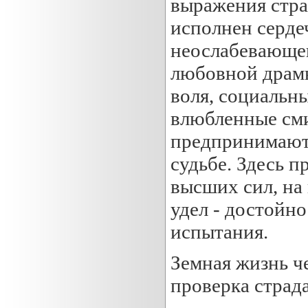
выражения стра
исполнен серде
неослабевающег
любовной драмы
воля, социальн
влюбленные сми
предпринимают
судьбе. Здесь п
высших сил, на 
удел - достойн
испытания.
Земная жизнь че
проверка страд