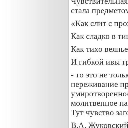
Чувствительная
стала предмето
«Как слит с пр
Как сладко в ти
Как тихо веянье
И гибкой ивы т
- то это не тол
переживание пр
умиротвореннос
молитвенное на
Тут чувство заг
В.А. Жуковски