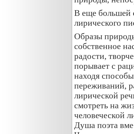
В еще большей 
лирического пис
Образы природы
собственное на
радости, творч
порывает с рац
находя способы
переживаний, р
лирической реч
смотреть на жиз
человеческой л
Душа поэта вме