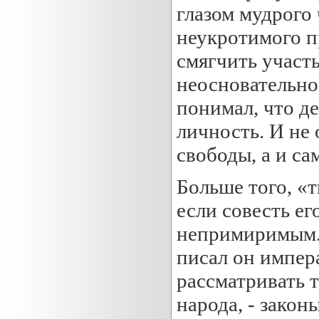
глазом мудрого
неукротимого п
смягчить участ
неосновательнос
понимал, что д
личность. И не
свободы, а и са
Больше того, «
если совесть ег
непримиримым. «
писал он импера
рассматривать 
народа, - закон