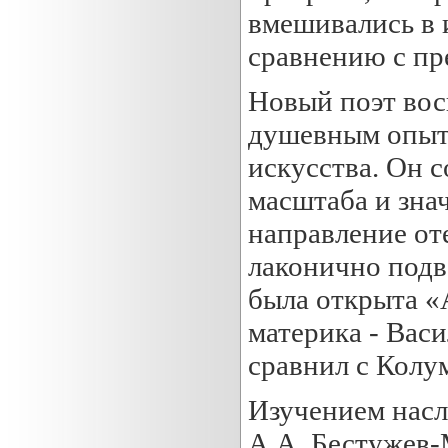
вмешивались в 
сравнению с пр
Новый поэт вос
душевным опыто
искусства. Он 
масштаба и зна
направление от
лаконично подве
была открыта «
материка - Вас
сравнил с Колу
Изучением насл
А.А. Бестужев-