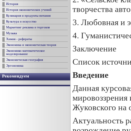
История
творчества авто
История экономических учений
Кулинария и продукты питания
3. Любовная и 
Культура и искусство
Маркетинг реклама и торговля
4. Гуманистиче
Музыка
Химия - рефераты
Экономика и экономическая теория
Заключение
Экономико-математическое
моделирование
Список источни
Экономическая география
Эргономика
Введение
Рекомендуем
Данная курсова
мировоззрения 
Жуковского на о
Актуальность р
возрождение ру