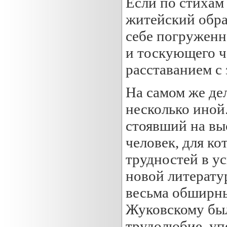
Если по стихам
житейский образ
себе погруженн
и тоскующего ч
расставанием с
На самом же де
несколько иной
стоявший на вы
человек, для ко
трудностей в у
новой литерату
весьма обширны
Жуковскому бы
трудолюбие, упо