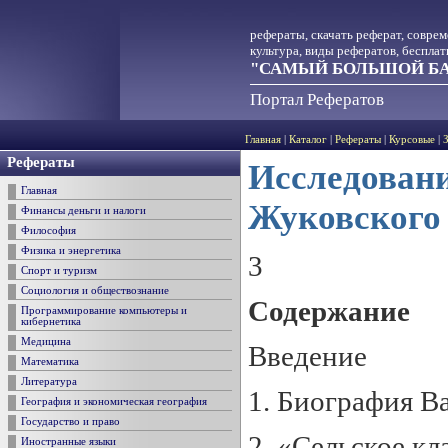
рефераты, скачать реферат, совре
культура, виды рефератов, беспла
"САМЫЙ БОЛЬШОЙ БА
Портал Рефератов
Главная
|
Каталог
|
Рефераты
|
Курсовые
|
Рефераты
Исследовани
Главная
Жуковского 
Финансы деньги и налоги
Философия
Физика и энергетика
3
Спорт и туризм
Социология и обществознание
Содержание
Программирование компьютеры и
кибернетика
Медицина
Введение
Математика
Литература
1. Биография В
География и экономическая география
Государство и право
2. «Сельское кл
Иностранные языки