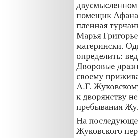
двусмысленном 
помещик Афанас
пленная турчанк
Марья Григорьев
матерински. Од
определить: ве
Дворовые дразн
своему прижив
А.Г. Жуковском
к дворянству не
пребывания Жук
На последующее
Жуковского пер