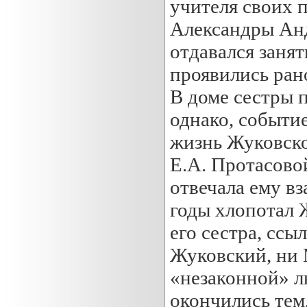
учителя своих
Александры Анд
отдавался заня
проявились ран
В доме сестры 
однако, событи
жизнь Жуковско
Е.А. Протасово
отвечала ему вз
годы хлопотал 
его сестра, ссы
Жуковский, ни 
«незаконной» л
окончились тем