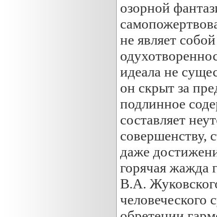
озорной фантаз
самопожертвова
не являет собо
одухотворенност
идеала не сущес
он скрыт за пр
подлинное соде
составляет неу
совершенству, с
даже достижени
горячая жажда 
В.А. Жуковског
человеческого с
обретении гарм