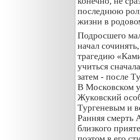
конечно, не сра
последнюю роль
жизни в родовом
Подросшего мал
начал сочинять
трагедию «Ками
учиться сначала
затем - после Т
В Московском у
Жуковский осо
Тургеневым и в
Ранняя смерть 
близкого прияте
поэтом в его с