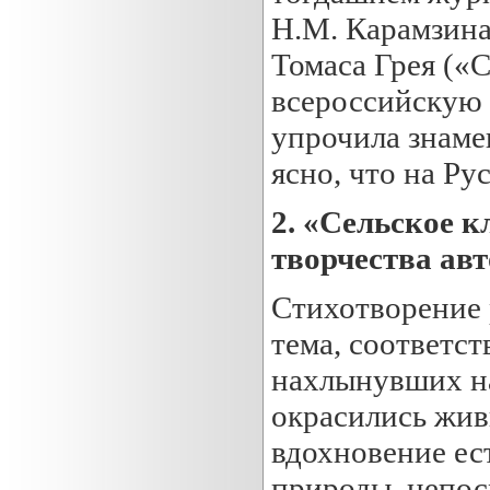
Н.М. Карамзина 
Томаса Грея («
всероссийскую 
упрочила знамен
ясно, что на Ру
2.
«Сельское 
творчества ав
Стихотворение 
тема, соответс
нахлынувших на
окрасились жив
вдохновение ес
природы, непо