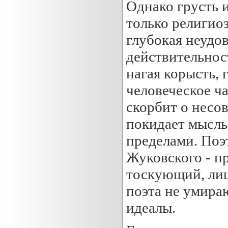
Однако грусть и
только религио
глубокая неудо
действительнос
нагая корысть, 
человеческое ч
скорбит о несов
покидает мысль
пределами. Поэ
Жуковского - п
тоскующий, лиш
поэта не умира
идеалы.