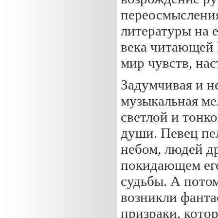
переосмысления
литературы на е
века читающей 
мир чувств, на
Задумчивая и н
музыкальная ме
светлой и тонк
души. Певец пе
небом, людей др
покидающем его
судьбы. А потом
возникли фанта
призраки, кото