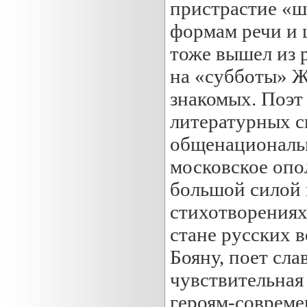
пристрастие «
формам речи и 
тоже вышел из р
на «субботы» Ж
знакомых. Поэт 
литературных сп
общенациональн
московское опо
большой силой 
стихотворениях
стане русских в
Бояну, поет сл
чувствительная
героям-совреме