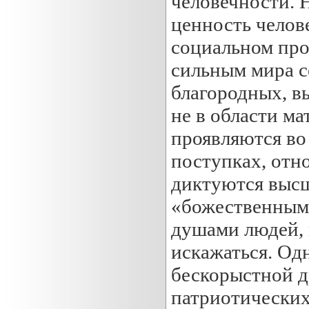
человечности. 
ценность челове
социальном пр
сильным мира се
благородных, в
не в области ма
проявляются во
поступках, отн
диктуются высш
«божественными
душами людей, 
искажаться. Одн
бескорыстной д
патриотических