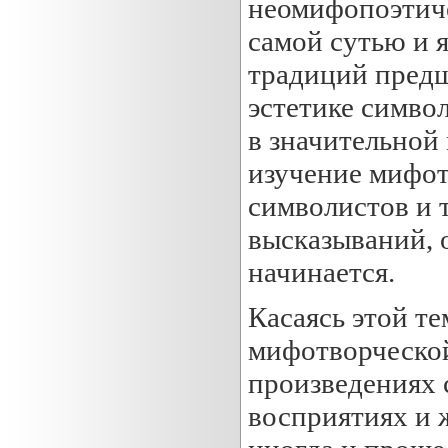
неомифопоэтиче
самой сутью и 
традиций пред
эстетике симво
в значительной
изучение мифот
символистов и 
высказываний, 
начинается.
Касаясь этой т
мифотворческой
произведениях 
восприятиях и 