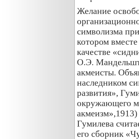
Желание освобо
организационно
символизма при
котором вместе
качестве «сидн
О.Э. Мандельшт
акмеисты. Объя
наследником си
развития», Гум
окружающего ми
акмеизм»,1913)
Гумилева счита
его сборник «Ч