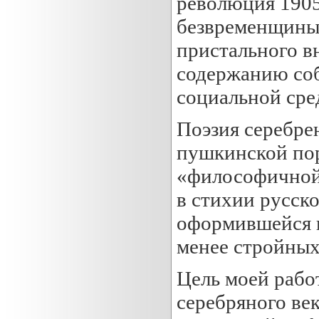
революция 1905
безвременщины 
пристального в
содержанию соб
социальной сред
Поэзия серебре
пушкинской пор
«философичной»
в стихии русск
оформившейся к
менее стройных
Цель моей работ
серебряного век