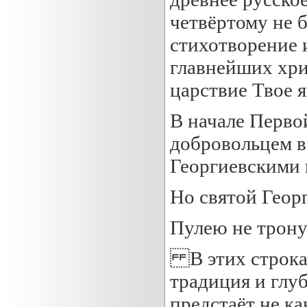
четвёртому не б
стихотворение 
главнейших хр
царствие Твое я
В начале Перво
добровольцем в
Георгиевскими 
Но святой Геор
Пулею не трону
В этих строка
традиция и глуб
предстаёт не ка