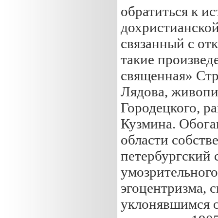
обратиться к ис
дохристианской
связанный с от
такие произвед
священная» Стр
Лядова, живопи
Городецкого, р
Кузмина. Обог
области собств
петербургский 
умозрительного
эгоцентризма, с
уклонявшимся о