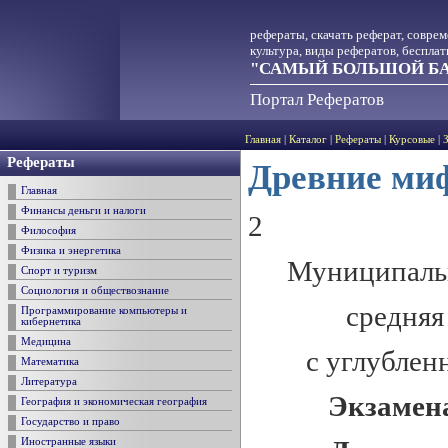
рефераты, скачать реферат, совре
культура, виды рефератов, беспла
"САМЫЙ БОЛЬШОЙ БА
Портал Рефератов
Главная
|
Каталог
|
Рефераты
|
Курсовые
|
Рефераты
Древние миф
Главная
Финансы деньги и налоги
2
Философия
Физика и энергетика
Муниципальн
Спорт и туризм
Социология и обществознание
средняя
Программирование компьютеры и
кибернетика
Медицина
с углублен
Математика
Литература
Э
к
замен
География и экономическая география
Государство и право
Иностранные языки