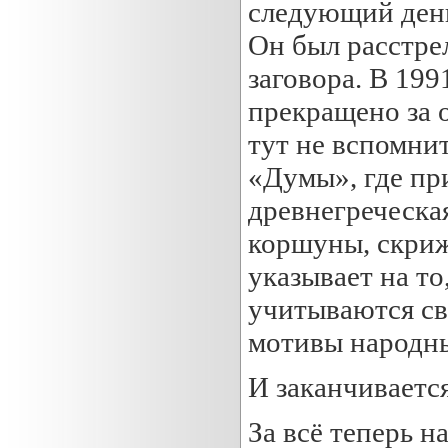
следующий день
Он был расстре
заговора. В 19
прекращено за 
тут не вспомни
«Думы», где при
древнегреческа
коршуны, скриж
указывает на то
учитываются св
мотивы народны
И заканчивается
За всё теперь н