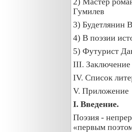
2) Мастер рома
Гумилев
3) Будетлянин 
4) В поэзии ис
5) Футурист Д
III. Заключение
IV. Список лит
V. Приложение
I
.
Введение.
Поэзия - непрер
«первым поэтом