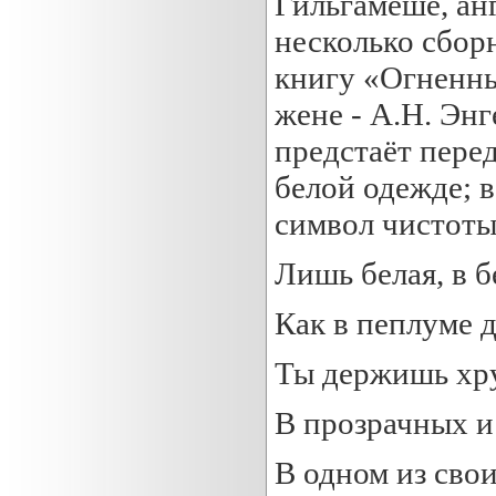
Гильгамеше, анг
несколько сбор
книгу «Огненны
жене - А.Н. Эн
предстаёт перед
белой одежде; 
символ чистоты,
Лишь белая, в б
Как в пеплуме 
Ты держишь хр
В прозрачных и
В одном из сво