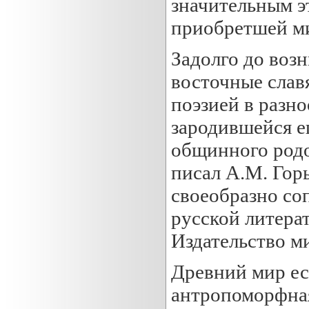
значительным э
приобретшей ми
Задолго до воз
восточные слав
поэзией в разно
зародившейся е
общинного родо
писал А.М. Гор
своеобразно со
русской литерат
Издательство м
Древний мир ес
антропоморфна