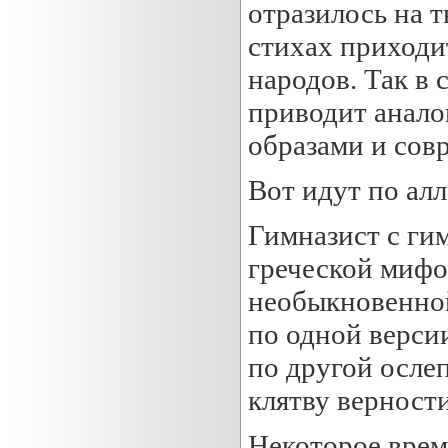
отразилось на т
стихах приходи
народов. Так в
приводит анал
образами и со
Вот идут по алл
Гимназист с ги
греческой мифо
необыкновенной
по одной верси
по другой ослеп
клятву верности
Некоторое врем