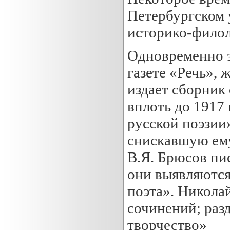
Петербургском 
историко-филол
Одновременно з
газете «Речь», 
издает сборник
вплоть до 1917
русской поэзии»
снискавшую ему
В.Я. Брюсов пис
они выявляются
поэта». Никола
сочинений; раз
творчество»