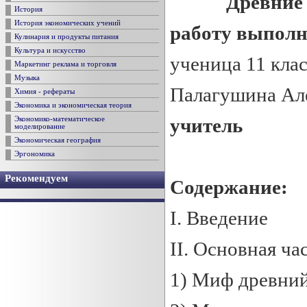
Древние 
История
История экономических учений
р
аботу выпол
Кулинария и продукты питания
Культура и искусство
ученица 11 кла
Маркетинг реклама и торговля
Музыка
Палагушина Ал
Химия - рефераты
Экономика и экономическая теория
у
читель
Экономико-математическое
моделирование
Экономическая география
Эргономика
Рекомендуем
Содержание:
I. Введение
II. Основная час
1) Миф древний