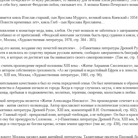
ил себя богу, наносит Феодосию побои, связывает его. А монахи Киево-Печерского мон
ается князь Изяслав-старший, сын Ярослава Мудрого, великий князь Киевский с 1054 п
«Повести временных лет», князь Глеб - сын Ярослава Ярославича…
появление в монастыре меда, вина, хлебов. Он учит монахов не заботиться о завтрашне
 избавил ее от притеснений. «Феодосий многыим заступник бысть пред судиями и князи, и
 Москва, «Художественная литература, 1978, стр. 384 - 385).
ад его жизни, воздание ему почестей писателем»… («Памятники литературы Древней Руси
 хотя и являлось по существу первым русским житием, сообщило завершенность биографи
тех, в которых он достигает как бы наивысшего своего самопроявления». (Там же, стр. 1
читать произведение первой половины ХIII века - «Житие Авраамия Смоленского», на
ю автором собственную греховность: «Аз же грешный и недостойный Ефрем и в лености… 
 ХIII век, Москва, «Художественная литература», 1981, стр. 96).
жительными качествами и был из очень порядочной семьи. Он был начитанным и образо
овенства и Авраамия изгнали из города. Когда в городе случилась засуха, о нем вспом
 конца, пребывая в подвижничестве, молитвах, терпении, смирении, милостыни и любви.
ой литературы является «Житие Александра Невского». Это произведение сочетает в с
я - жития святого полководца. Автор прославляет военные и политические успеха князя,
мятники литературы Древней Руси», ХIII век, комментарий В.И. Охотниковой, стр. 602
 Главный герой - прекрасный воин, который «побеждая, а не победим». Он был и красив 
ал ему бог премудрость Соломона…» («Памятники литературы Древней Руси, ХIII век, Мо
авде и «пострада же богови крепко, остави земное царство» (там же, стр. 438), стал мо
ь вокруг Москвы расцвел жанр житийной литературы. Талантливые писатели Пахомий 