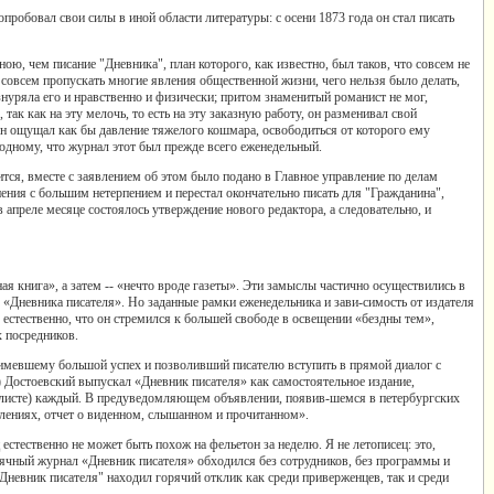
пробовал свои силы в иной области литературы: с осени 1873 года он стал писать
ою, чем писание "Дневника", план которого, как известно, был таков, что совсем не
 совсем пропускать многие явления общественной жизни, чего нельзя было делать,
нуряла его и нравственно и физически; притом знаменитый романист не мог,
 так как на эту мелочь, то есть на эту заказную работу, он разменивал свой
 Он ощущал как бы давление тяжелого кошмара, освободиться от которого ему
 одному, что журнал этот был прежде всего еженедельный.
ится, вместе с заявлением об этом было подано в Главное управление по делам
ения с большим нетерпением и перестал окончательно писать для "Гражданина",
 апреле месяце состоялось утверждение нового редактора, а следовательно, и
я книга», а затем -- «нечто вроде газеты». Эти замыслы частично осуществились в
 «Дневника писателя». Но заданные рамки еженедельника и зави-симость от издателя
е естественно, что он стремился к большей свободе в освещении «бездны тем»,
х посредников.
, имевшему большой успех и позволивший писателю вступить в прямой диалог с
 Достоевский выпускал «Дневник писателя» как самостоятельное издание,
в листе) каждый. В предуведомляющем объявлении, появив-шемся в петербургских
тлениях, отчет о виденном, слышанном и прочитанном».
естественно не может быть похож на фельетон за неделю. Я не летописец: это,
есячный журнал «Дневник писателя» обходился без сотрудников, без программы и
Дневник писателя" находил горячий отклик как среди приверженцев, так и среди