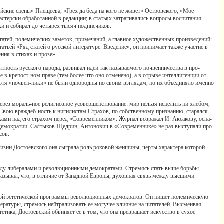
кие сцены» Плещеева, «Грех да беда на кого не живет» Островского, «Мое
стерски обработанной в редакции; в статьях затрагивались вопросы воспитания
и и собирал до четырех тысяч подписчиков.
атей, полемических заметок, примечаний, а главное художественных произведений:
тьей «Ряд статей о русской литературе. Введение», он принимает также участие в
ния в стихах и прозе».
ность русского народа, развивал идеи так называемого почвенничества в про-
 в крепост-ном праве (тем более что оно отменено), а в отрыве интеллигенции от
хотя «почвен-ники» не были однородны по своим взглядам, но их объединяло именно
рез мораль-ное религиозное усовершенствование: мир нельзя исцелить ни хлебом,
 Свою враждеб-ность к нигилистам Страхов, по собственному признанию, старался
ками над его страхом перед «Современником». Журнал возражал И. Аксакову, оспа-
 демократии. Салтыков-Щедрин, Антонович в «Современнике» не раз выступали про-
сов.
изни Достоевского она сыграла роль роковой женщины, черты характера которой
ежду либералами и революционными демократами. Стремясь стать выше борьбы
казывал, что, в отличие от Западной Европы, духовная связь между высшими
икой эстетической программы революционных демократов. Он пишет полемическую
ературы, стремясь нейтрализовать ее могучее влияние на читателей. Высмеивая
тетика, Достоевский обвиняет ее в том, что она превращает искусство в сухое