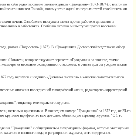
няв на себя редактирование газеты-журнала «Гражданин» (1873-1874), с платой по
ной печати «князем Точкой», потому что в одной из первых статей своей газеты он
ганами печати. Озлобленно выступала газета против рабочего движения и
аствовавших в забастовках. Особенно активно он выступал против восстаний
3 год», роман «Подросток» (1875). В «Гражданина» Достоевский ведет также обзор
ях: «Читатели, которые вздумают перечесть «Гражданин» за этот год, тотчас
, несмотря на несколько охладившиеся отношения, я считал долгом усердно писать
1877 году вернулся к изданию «Дневника писателя» в качестве самостоятельного
тересные описания повседневной типографской жизни, редакторско-корректорской
жданина", тогда еще еженедельного журнала.
ени, несколько оригинально. В последнем номере "Гражданина" за 1872 год, от 25-го
нным крупным шрифтом во всю довольно объемистую страницу журнала: "С 1-го
ведения "Гражданина" к общепринятым литературным формам, которые этот журнал
Это касалось и внешнего вида, и регулярности журнала, и его содержания.