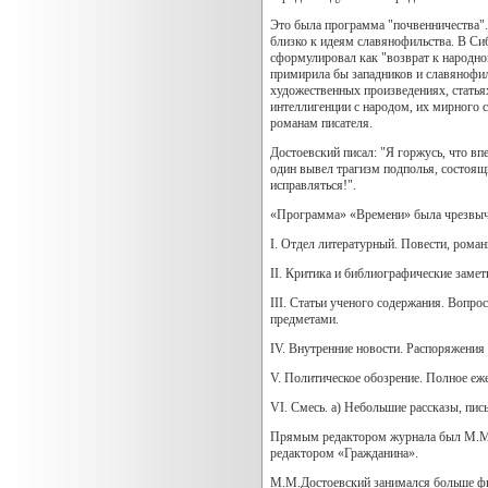
Это была программа "почвенничества".
близко к идеям славянофильства. В Сиб
сформулировал как "возврат к народно
примирила бы западников и славянофил
художественных произведениях, статья
интеллигенции с народом, их мирного 
романам писателя.
Достоевский писал: "Я горжусь, что вп
один вывел трагизм подполья, состоящий
исправляться!".
«Программа» «Времени» была чрезвыча
I. Отдел литературный. Повести, романы
II. Критика и библиографические замет
III. Статьи ученого содержания. Вопр
предметами.
IV. Внутренние новости. Распоряжения 
V. Политическое обозрение. Полное еж
VI. Смесь. а) Небольшие рассказы, пис
Прямым редактором журнала был М.М.До
редактором «Гражданина».
М.М.Достоевский занимался больше фи