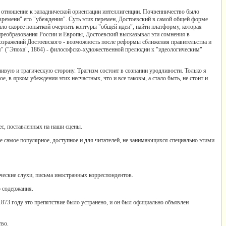
 отношение к западнической ориентации интеллигенции. Почвенничество было
 времени" его "убеждения". Суть этих перемен, Достоевский в самой общей форме
ло скорее попыткой очертить контуры "общей идеи", найти платформу, которая
реобразования России и Европы, Достоевский высказывал эти сомнения в
возражений Достоевского - возможность после реформы сближения правительства и
я" ("Эпоха", 1864) - философско-художественной прелюдии к "идеологическим"
ивую и трагическую сторону. Трагизм состоит в сознании уродливости. Только я
, в ярком убеждении этих несчастных, что и все таковы, а стало быть, не стоит и
ес, поставленных на наши сцены.
 самое популярное, доступное и для читателей, не занимающихся специально этими
ческие слухи, письма иностранных корреспондентов.
о содержания.
73 году это препятствие было устранено, и он был официально объявлен
во.