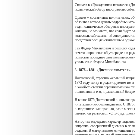
Сначала в «Гражданине» печатался «Дне
политический обзор иностранных событи
Однако ж составление политических обо
обязывал автора давать подробный отче
ведя политическое обозрение иностран
конечно, не сознавать, что если будет р
колоссальный талант... В совокупности
представлялось действительным одно-ед
Так Федор Михайлович и решился сделат
печати и прошение об утверждении ред
поместив последнее свое политическое 
увольнение Федора Михайловича.
3. 1876 - 1881 «Дневник писателя».
Достоевский, страстно желавший напрям
1873 году, когда в редактируемом им в
в какой-то степени ограничивали как т
волновавших его, к раскованной беседе
В конце 1875 Достоевский вновь возвр
читателями-корреспондентами. С 1876 
выходившее, как правило, раз в месяц
газетах, он разъяснял: «Это будет дне
Автор так определял характер издания: 
напротив, совершенный дневник в полн
отделов. В материальном отношении усп
порицателей его, по своей искренности