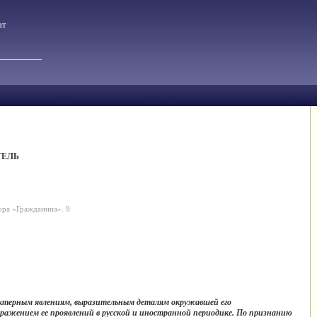
ат
ТЕЛЬ
ора «Гражданина». 9
актерным явлениям, выразительным деталям окружавшей его
ражением ее проявлений в русской и иностранной периодике. По признанию