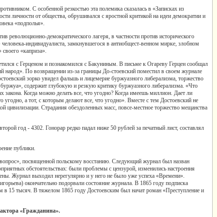
ротивником. С особенной резкостью эта полемика сказалась в «Записках из
ости личности от общества, обрушивался с яростной критикой на идеи демократии и
овека «подполья».
тив революционно-демократического лагеря, в частности против исторического
» человека-индивидуалиста, замкнувшегося в антиобщест-венном мирке, злобном
 своего «каприза».
етился с Герценом и познакомился с Бакуниным. В письме к Огареву Герцен сообщал
кий народ». По возвращении из-за границы До-стоевский поместил в своем журнале
остоевский зорко увидел фальшь и лицемерие буржуазного либерализма, торжество
о буржуа», содержит глубокую и резкую критику буржуазного либерализма. «Что
ах закона. Когда можно делать все, что угодно? Когда имеешь миллион. Дает ли
о угодно, а тот, с которым делают все, что угодно». Вместе с тем Достоевский не
ской цивилизации. Страдания обездоленных масс, повсе-местное торжество мещанства
орой год - 4302. Гонорар редко падал ниже 50 рублей за печатный лист, составлял
оение публики.
й вопрос», посвященной польскому восстанию. Следующий журнал был назван
оприятных обстоятельствах: были проблемы с цензурой, изменились настроения
ены. Журнал выходил нерегулярно и у него не было уже успеха «Времени».
горьева) окончательно подорвали состояние журнала. В 1865 году подписка
ом в 15 тысяч. В тяжелом 1865 году Достоевским был начат роман «Преступление и
дактора «Гражданина».