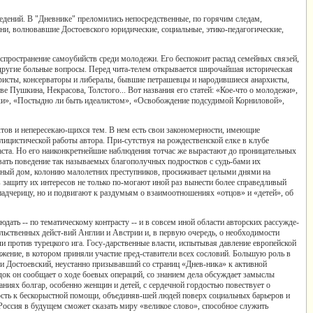
ведений. В "Дневнике" преломились непосредственные, по горячим следам,
ни, волновавшие Достоевского юридические, социальные, этико-педагогические,
пространение самоубийств среди молодежи. Его беспокоит распад семейных связей,
другие больные вопросы. Перед чита-телем открывается широчайшая историческая
исты, консерваторы и либералы, бывшие петрашевцы и народившиеся анархисты,
 Пушкина, Некрасова, Толстого... Вот названия его статей: «Кое-что о молодежи»,
ки», «Постыдно ли быть идеалистом», «Освобождение подсудимой Корниловой»,
тов и непересекаю-щихся тем. В нем есть свои закономерности, имеющие
лицистической работы автора. При-сутствуя на рождественской елке в клубе
аста. Но его наиконкретнейшие наблюдения тотчас же вырастают до проницательных
вать поведение так называемых благополучных подростков с судь-бами их
льный дом, колонию малолетних преступников, просиживает целыми днями на
 защиту их интересов не только по-могают иной раз вынести более справедливый
падчерицу, но и подвигают к раздумьям о взаимоотношениях «отцов» и «детей», об
ать -- по тематическому контрасту -- и в совсем иной области авторских рассужде-
льственных дейст-вий Англии и Австрии и, в первую очередь, о необходимости
и против турецкого ига. Госу-дарственные власти, испытывая давление европейской
жение, в котором приняли участие пред-ставители всех сословий. Большую роль в
и Достоевский, неустанно призывавший со страниц «Днев-ника» к активной
ок он сообщает о ходе боевых операций, со знанием дела обсуждает замыслы
ниях болгар, особенно женщин и детей, с сердечной гордостью повествует о
ность к бескорыстной помощи, объединяв-шей людей поверх социальных барьеров и
оссия в будущем сможет сказать миру «великое слово», способное служить