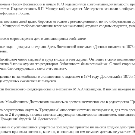
романа «Бесы» Достоевский в начале 1873 года вернулся к журнальной деятельности, при
 статьи. Издавал ее князь В.П. Мещерс-кий, монархист. Мещерского называли в либераль
 реформам в России.
а, поставил своей целью бороться не только с революционными, но и с либеральными ор
в. Мещерский требовал сохранения телесных наказаний, отдачи в солдаты студентов, уч
воего мировоззрения долго симпатизировал этой газете.
ные годы -- два раза в неде-лю. Здесь Достоевский напечатал «Дневник писателя за 187
тоны.
ихайлович много стараний и труда вложил в этот журнал. Он пишет в своих воспоминани
ложено было на журнал его редактором. Заботливость была величайшая. С своей стороны
очем, был сотрудником с самого его начала».
нина» из-за неизбежного столкновения с издателем в 1874 году, Достоевский в 1876 и 
иде отдельных ежемесячных выпусков.
ти Достоевского- редактора оставил метранпаж М.А.Александров. В них мы находим ин
м Михайловичем Достоевским началось со времени вступления его в редакторство "Гра
 редакторство издатель "Гражданина" оповестил читателей неожиданно и, для того врем
тьи, на 2-й странице, явилось занятым следующим лаконическим извещением, напечата
"Гражданин" будет Ф. М. Достоевский".
лович с усиливавшимся упорством преследовал принятое им на себя трудное дело при
ировке я принимал косвенно, конечно, и невольно, но тем не менее деятельное участие». 