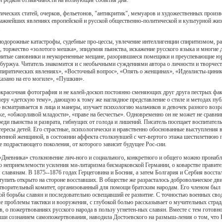
ических статей, очерков, фельетонов, "антикритик", мемуаров и художественных произ
важнейших явлениях европейской и русской общественно-политической и культурной жиз
.
одорожные катастрофы, судебные про-цессы, увлечение интеллигенции спиритизмом, рас
торжество «золотого мешка», эпидемия пьянства, искажение русского языка и многие 
нитые сановники и неукорененные мещане, разорившиеся помещики и преуспевающие юр
уржуа. Читатель знакомится и с необычными суждениями автора о личности и творчестве
 спиритических явлениях», «Восточный вопрос», «Опять о женщинах», «Идеалисты-цини
казано на его могиле», «Пушкин».
окрасочная фотография и не калей-доскоп постоянно сменяющих друг друга пестрых фак
меру «детскую тему», дающую к тому же наглядное представление о стиле и методах пуб
 всматривается в лица и манеры, изучает психологию мальчиков и девочек разного возр
е, «обжорливой младости», «праве на бесчестье». Одновременно он не может не сравни
еди пьянства и разврата, гибнущих от голода и лишений. Писатель посещает воспитате
ересы детей. Его страстные, психологически и нравственно обоснованные выступления в
еменной женщиной, в состоянии аффекта столкнувшей с чет-вертого этажа шестилетнюю 
е подрастающего поколения, от которого зависит будущее Рос-сии.
Дневника» столкновение лич-ного и социального, конкретного и общего можно пронаблюд
 о неприемлемости усиления ми-литаризма бисмарковской Германии, о коварстве правите
лавянам. В 1875--1876 годах Герцеговина и Босния, а затем Болгария и Сербия восстал
упить открыто на стороне восставших. В обществе же разрасталось добровольческое дви
творительный комитет, организованный для помощи братским народам. Его членом был 
й борьбы славян и последовательно освещавший ее развитие. С точностью военных свод
е проблемы тактики и вооружения, с глубокой болью рассказывает о мучительных страда
в, о пожертвованиях русского народа в пользу угнетен-ных славян. Вместе с тем готов
ши сознанием самопожертвования, наводила Достоевского на размыш-ления о том, что Р