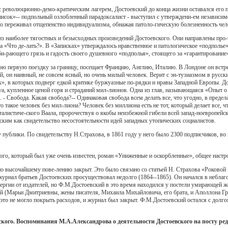
с революционно-демо-кратическим лагерем, Достоевский до конца жизни оставался его п
писок»-- подпольный озлобленный парадоксалист - выступил с утверждени-ем независим
но переживал отщепенство индивидуализма, обнажая патоло-гическую болезненность чел
из наиболее тягостных и безысходных произведений Достоевского. Они направлены про-
 «Что де-лать?». В «Записках» утверждалось нравственное и патологическое «подполье
и-рающего грязь и гадость своего душевного «подполья», стоящего за «гарантирование»
ою первую поездку за границу, посещает Францию, Англию, Италию. В Лондоне он встр
, он наивный, не совсем ясный, но очень милый человек. Верит с эн-тузиазмом в русс
х», в которых подверг едкой критике буржуазные по-рядки и нравы Западной Европы. Д
а, купленное ценой горя и страданий мил-лионов. Одна из глав, называющаяся «Опыт 
. - Свобода. Какая свобода?-- Одинаковая свобода всем делать все, что угодно, в предел
такое человек без мил-лиона? Человек без миллиона есть не тот, который делает все, чт
талистиче-ского Ваала, пророчествуя о якобы неизбежной гибели всей запад-ноевропей
ким как свидетельство несостоятельности идей западных утопических социалистов.
ублики. По свидетельству Н.Страхова, в 1861 году у него было 2300 подписчиков, во вт
кого, который был уже очень известен, роман «Униженные и оскорбленные», общее настр
о высочайшему пове-лению закрыт. Это было связано со статьей Н. Страхова «Роково
журнал братьев Достоевских просуществовал недолго (1864--1865). Он начался в неблаг
нергии от издателей, но Ф.М.Достоевский в это время находился у постели умирающей ж
й (Марьи Дмитриевны, жены писателя, Михаила Михайловича, его брата, и Аполлона Гри
 это не могло покрыть расходов, и журнал был закрыт. Ф.М.Достоевский остался с долг
ого. Воспоминания М.А.Александрова о деятельности Достоевского на посту ре