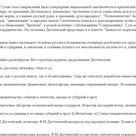
 Сутью этого направления было утверждение национальной самобытности и критическое
ири, по признанию Достоевского, изменились "постепенно и после очень-очень долгого
му корню, к узнанию русской души, к признанию духа народного". "Почвенничество" бы
ов, "цивилизацию" и народное начало. Скептически относясь к революционным путям п
х и объявлениях "Времени", в резкой полемике с публикациями "Современника". Суть 
сотрудничества. Эту полемику Достоевский продолжает и в повести "Записки из подполь
ервые вывел настоящего человека русского большинства и впервые разоблачил его уродл
 в страдании, в самоказни, в сознании лучшего и в невозможности достичь его и, главное
йно разнообразна. Вот структура журнала, предложенная Достоевским:
, рассказы, мемуары, стихи и т.д.
ки, как о русских книгах, так и об иностранных. Сюда же относятся разработки новых пь
осы экономические, финансовые, философские, имеющие современный интерес. Изложение
правительства, события в отечестве, письма из губерний и проч.
емесячное обозрение политической жизни государств. Известия последней почты, полити
ьма из-за границы и из наших губерний и проч. б) Фельетоны. в) Статьи юмористическог
стоевский, поскольку Ф.М.Достоевский находился под надзором полиции. Только в 18
нансовыми вопросами журнала, Ф.М.Достоевский осуществлял литературное руководст