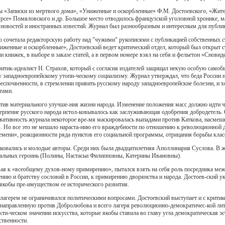
«Записки из мертвого дома», «Униженные и оскорбленные» Ф.М. Достоевского, «Житейс
урсе» Помяловского и др. Большое место отводилось французской уголовной хронике, ма
новостей и иностранных известий. Журнал был разнообразным и интересным для публик
о сочетала редакторскую работу над "чужими" рукописями с публикацией собственных ст
иженные и оскорбленные», Достоевский ведет критический отдел, который был открыт ста
и книжек, в выборе и заказе статей, а в первом номере взял на себя и фельетон «Сновиде
итик-идеалист Н. Страхов, который с согласия издателей защищал некую особую самобыт
 западноевропейскому утопи-ческому социализму. Журнал утверждал, что беда России не
еспочвенности, в стремлении привить русскому народу западноевропейские болезни, и 
тами.
тив материального улучше-ния жизни народа. Изменение положения масс должно идти че
Терпение русского народа истол-ковывалось как заслуживающая одобрения добродетель.
рвативность журнала некоторое вре-мя маскировалась выпадами против Каткова, насмеш
». Но все это не мешало нараста-нию его враждебности по отношению к революционной
емени», реакционности ряда пунктов его социальной программы, отрицания борьбы клас
ковались и молодые авторы. Среди них была двадцатилетняя Аполлинария Суслова. В ж
нальных героинь (Полины, Настасьи Филипповны, Катерины Ивановны).
вая к «всеобщему духов-ному примирению», пытался взять на себя роль посредника м
ению и братству сословий в России, к примирению дворянства и народа. Достоев-ский у
 якобы пре-имуществом ее исторического развития.
 лагерем не ограничивался политическими вопросами. Достоевский выступает и с крит
», направленную против Добролюбова и всего лагеря революционно-демократичес-кой лит
кти-ческом значении искусства, которые якобы ставила во главу угла демократическая эс
ственности.