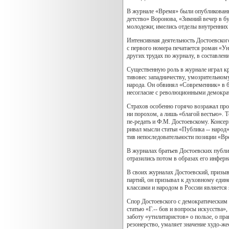
В журнале «Время» были опубликованы 
детство» Воронова, «Зимний вечер в б
молодежи; имелись отделы внутренних 
Интенсивная деятельность Достоевског
с первого номера печатается роман «Ун
других трудах по журналу, в составлени
Существенную роль в журнале играл кр
тивовес западничеству, умозрительному
народа. Он обвинял «Современник» в б
несогласие с революционными демокра
Страхов особенно горячо возражал про
ни порохом, а лишь «благой вестью». 
пе-редать и Ф.М. Достоевскому. Консе
ривал мысли статьи «Публика -- народ
тив непоследовательности позиции «Вр
В журналах братьев Достоевских публи
отразились потом в образах его инфер
В своих журналах Достоевский, призы
партий, он призывал к духовному един
классами и народом в России является
Спор Достоевского с демократическим
статью «Г.-- бов и вопросы искусства
заботу «утилитаристов» о пользе, о пра
резонерство, умаляет значение худо-же