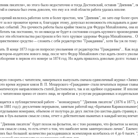
вник писателя», но этого было недостаточно и тогда Достоевский, оставив "Дневник", по
й и сначала был очень доволен, что ему и в этой области работа удалась вполне.
зрений являлось работою хотя и более простою, чем "Дневник", но зато еще более срочн
т за все прожитое время и, благодаря этому, допускал возможность откладывать и даже
ных событий. Эта срочность работы была крайне тяжела для Федора Михайловича, она из
аботать так постоянно, то он никогда не будет в состоянии создать крупного произведения,
 все эти обстоятельства расстроили и без того хрупкое здоровье Федора Михайловича...
инственное средство -- сложить с себя редакторство "Гражданина", хотя бы уж по тому
ь. В конце 1873 года он попросил увольнения от редакторства "Гражданина"... Как вод
актором-издателем нового лица, после чего Федор Михайлович стал ждать своего увольн
обозрение в первом его номере за 1874 год. Но ждать пришлось довольно долго: только в
ую говорить с читателем, намеревался выпускать сначала единоличный журнал «Записна
 это время журнале князя В. П. Мещерского «Гражданин» стали печататься первые главы
ематическую направленность статей Достоевского, так и их идейное содержание. И вполн
 с читателями прямо от своего лица, не прибегая к услугам редакционных и издательски
ащается к публицистической работе - "моножурналу" "Дневник писателя" (1876 и 1877)
по 1881 год (с двухлетним перерывом, занятым работой над «Братьями Карамазовыми»)
 отдельными номерами, объемом от полутора до двух листов (по шестна-дцать страниц 
вник в бук-вальном смысле слова, отчет о действительно выжитых в каждый месяц впеча
"Дневник писателя" будет похож на фельетон, но с тою разницею, что фельетон за месяц 
ом смысле слова, то есть отчет о том, что наиболее меня заинтересовало лично". Ежем
ех был большой: количество расходившихся экземпляров колебалось от 4 до 6 тысяч. "
 и редкой отзывчивости на волнующие события дня.