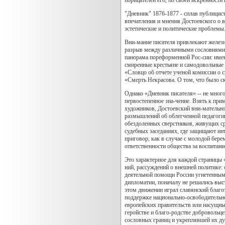
"Дневник" 1876-1877 - сплав публицист
впечатления и мнения Достоевского о 
эстетические и политические проблемы
Вни-мание писателя привлекают железн
разрыв между различными сословиями, 
панорама пореформенной Рос-сии: име
смиренные крестьяне и самодовольные б
«Словцо об отчете ученой комиссии о
«Смерть Некрасова. О том, что было с
Однако «Дневник писателя» -- не мног
первостепенное зна-чение. Взять к при
художников, Достоевский вни-мательно
размышлений об облегченной педагогик
обездоленных сверстников, живущих ср
судебных заседаниях, где защищают инт
приговор, как в случае с молодой бер
ответственности общества за воспитани
Это характерное для каждой страницы «
ний, рассуждений о внешней политике:
деятельной помощи России угнетенным с
дипломатии, поначалу не решались выст
этом движении играл славянский благо
поддержке национально-освободительно
европейских правительств или насущны
геройстве и благо-родстве добровольце
сословных границ и укреплявшей их ду