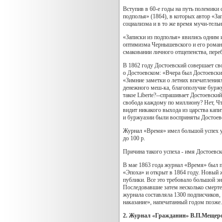
Вступив в 60-е годы на путь полемики 
подполья» (1864), в которых автор «За
социализма и в то же время мучи-тель
«Записки из подполья» явились одним 
оптимизма Чернышевского и его романа
смаковании личного отщепенства, переб
В 1862 году Достоевский совершает св
о Достоевском: «Вчера был Достоевский
«Зимние заметки о летних впечатления
денежного меш-ка, благополучие буржу
такое Liberte?--спрашивает Достоевский
свобода каждому по миллиону? Нет, Что 
видит никакого выхода из царства капи
и буржуазии были восприняты Достоевс
Журнал «Время» имел большой успех у п
до 100 р.
Причина такого успеха - имя Достоевс
В мае 1863 года журнал «Время» был п
«Эпоха» и открыт в 1864 году. Новый 
публики. Все это требовало большой э
Последовавшие затем несколько смерте
журнала составляла 1300 подписчиков,
наказание», напечатанный годом позже.
2. Журнал «Гражданин» В.П.Мещерск