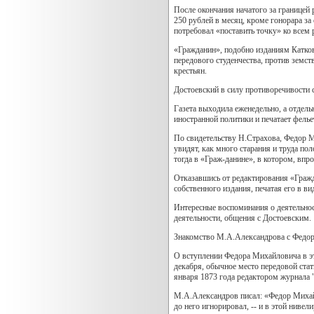
После окончания начатого за границей 
250 рублей в месяц, кроме гонорара за
потребовал «поставить точку» ко всем
«Гражданин», подобно изданиям Катков
передового студенчества, против земст
крестьян.
Достоевский в силу противоречивости с
Газета выходила еженедельно, а отдель
иностранной политики и печатает фелье
По свидетельству Н.Страхова, Федор М
увидят, как много старания и труда по
тогда в «Граж-данине», в котором, впр
Отказавшись от редактирования «Гражда
собственного издания, печатая его в в
Интересные воспоминания о деятельнос
деятельности, общения с Достоевским.
Знакомство М.А.Александрова с Федоро
О вступлении Федора Михайловича в это
декабря, обычное место передовой ста
января 1873 года редактором журнала 
М.А.Александров писал: «Федор Михай
до него игнорировал, -- и в этой нивел