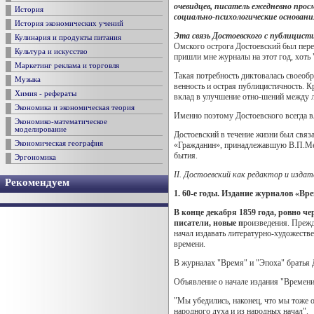
очевидцев, писатель ежедневно прос
История
социально-психологические основани
История экономических учений
Эта связь Достоевского с публицисти
Кулинария и продукты питания
Омского острога Достоевский был пере
Культура и искусство
пришли мне журналы на этот год, хоть
Маркетинг реклама и торговля
Такая потребность диктовалась своеоб
Музыка
венность и острая публицистичность. К
Химия - рефераты
вклад в улучшение отно-шений между 
Экономика и экономическая теория
Именно поэтому Достоевского всегда вл
Экономико-математическое
моделирование
Достоевский в течение жизни был связ
Экономическая география
«Гражданин», принадлежавшую В.П.Мещ
бытия.
Эргономика
II
. Достоевский как редактор и издат
Рекомендуем
1. 60-е годы. Издание журналов «Вр
В конце декабря 1859 года, ровно ч
писатели, новые п
роизведения. Прежд
начал издавать литературно-художестве
времени.
В журналах "Время" и "Эпоха" братья 
Объявление о начале издания "Времени
"Мы убедились, наконец, что мы тоже 
народного духа и из народных начал".