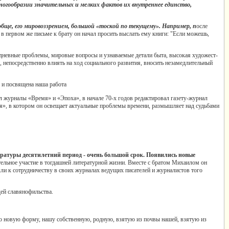
многообразии значительных и мелких фактов их внутреннее единство,
ообще, его мировоззрением, большой «тоской по текущему». Например, п
осле
в первом же письме к брату он начал просить выслать ему книги: "Если можешь,
одневные проблемы, мировые вопросы и узнаваемые детали быта, высокая художест-
, непосредственно влиять на ход социального развития, вносить незамедлительный
 и посвящена наша работа
л журналы «Время» и «Эпоха», в начале 70-х годов редактировал газету-журнал
», в котором он освещает актуальные проблемы времени, размышляет над судьбами
итературы десятилетний период - очень большой срок. Появились новые
тельное участие в тогдашней литературной жизни. Вместе с братом Михаилом он
кли к сотрудничеству в своих журналах ведущих писателей и журналистов того
ей славянофильства.
вою новую форму, нашу собственную, родную, взятую из почвы нашей, взятую из