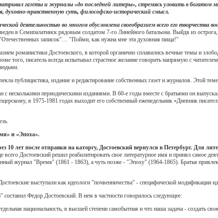
матривал газеты и журналы «до последней литеры», стремясь уловить в богатом 
я, духовно-нравственную суть, философско-исторический смысл.
ческой деятельностью во многом обусловлена своеобразием всего его творчества в
веден в Семипалатинск рядовым солдатом 7-го Линейного батальона. Выйдя из острога, 
 "Отечественных записок"… "Пойми, как нужна мне эта духовная пища!"
разием романистики Достоевского, в которой органично сплавились вечные темы и злоб
роме того, писатель всегда испытывал страстное желание говорить напрямую с читателем
людьми.
екла публицистика, издание и редактирование собственных газет и журналов. Этой теме
ан с несколькими периодическими изданиями. В 60-е годы вместе с братьями он выпуска
ерскому, в 1975-1981 годах выходит его собственный еженедельник «Дневник писателя
ель.
емя» и «Эпоха».
ерез 10 лет после отправки на каторгу, Достоевский вернулся в Петербург. Для л
е всего Достоевский решил реабилитировать свое литературное имя и принял самое дея
нный журнал "Время" (1861 - 1863), а чуть позже - "Эпоху" (1964-1865). Братья привле
Достоевские выступали как идеологи "почвенничества" - специфической модификации ид
" составил Федор Достоевский. В нем в частности говорилось следующее:
отдельная национальность, в высшей степени самобытная и что наша задача - создать с