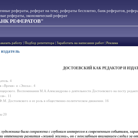
менные рефераты, реферат на тему, рефераты бесплатно, банк рефератов, рефер
тные рефераты, экономический реферат
НК РЕФЕРАТОВ"
Заказать работу
|
Подбор репетитора
|
Заработать на написании работ
|
Реклама
 издатель
ДОСТОЕВСКИЙ КАК РЕДАКТОР И ИЗДА
атель. 4
в «Время» и «Эпоха». 4
щерского. Воспоминания М.А.Александрова о деятельности Достоевского на посту редакт
еля». 11
Ф.М. Достоевского и ее роль в общественно-политическом движении. 16
ры 20
к художника была сопряжена с глубоким интересом к современным событиям, хар
ми оттенками развития «живой жизни», он с неослабным вниманием следил за от