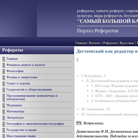
рефераты, скачать реферат, совре
культура, виды рефератов, беспла
"САМЫЙ БОЛЬШОЙ БА
Портал Рефератов
Главная
|
Каталог
|
Рефераты
|
Курсовые
|
Рефераты
Достоевский как редактор и
Главная
2
Финансы деньги и налоги
Философия
I. Вступление. 3
Физика и энергетика
II. Достоевский как редактор и изд
Спорт и туризм
1. 60-е годы. Издание журнало
Социология и обществознание
2. Журнал «Гражданин» В.П.Ме
Программирование компьютеры и
3. 1876 - 1881 «Дневник писат
кибернетика
4. Особенности публицистики 
Медицина
III. Заключение. 19
Математика
IV. Список использованной литерату
Литература
I. Вступление.
География и экономическая география
Государство и право
Деятельность Ф.М. Достоевского ка
действительности. Наблюдая за все
Иностранные языки