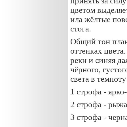
принять за сил
цветом выделяе
ила жёлтые пов
стога.
Общий тон план
оттенках цвета.
реки и синяя д
чёрного, густог
света в темноту
1 строфа - ярко
2 строфа - рыж
3 строфа - черн