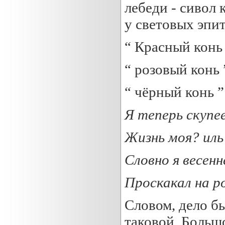
лебеди - сивол 
у световых эпит
“ Красный конь
“ розовый конь 
“ чёрный конь ”
Я теперь скупее
Жизнь моя? иль
Словно я весенн
Проскакал на
р
Словом, дело бы
таковой. Больш