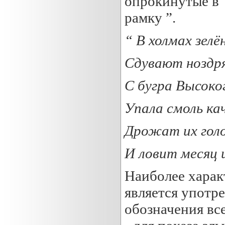
опрокинутые в 
рамку ”.
“ В холмах
зелё
Сдувают нозд
С бугра Высоко
Упала смоль ка
Дрожат их голо
И ловит месяц 
Наиболее харак
является употре
обозначения вс