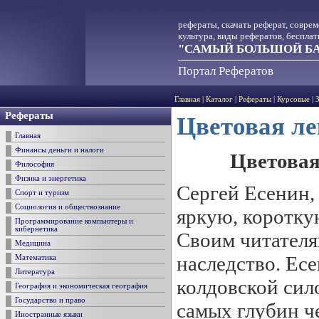
рефераты, скачать реферат, совре
культура, виды рефератов, беспла
"САМЫЙ БОЛЬШОЙ БА
Портал Рефератов
Главная
|
Каталог
|
Рефераты
|
Курсовые
|
Рефераты
Цветовая ле
Главная
Финансы деньги и налоги
Цветовая
Философия
Физика и энергетика
Сергей Есенин,
Спорт и туризм
Социология и обществознание
яркую, короткую
Программирование компьютеры и
кибернетика
Своим читателя
Медицина
наследство. Ес
Математика
Литература
колдовской сило
География и экономическая география
Государство и право
самых глубин че
Иностранные языки