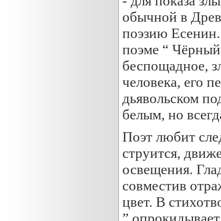
- для показа зл
обычной в Древ
поэзию Есенин.
поэме “ Чёрный 
беспощадное, з
человека, его 
дьявольском по
белым, но всегд
Поэт любит след
струится, движе
освещения. Глад
совместив отр
цвет. В стихотв
” опрокидывает