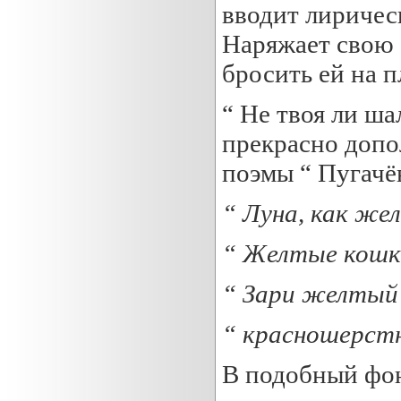
вводит лиричес
Наряжает свою “
бросить ей на п
“ Не твоя ли ша
прекрасно допо
поэмы “ Пугачё
“ Луна, как
же
“
Желтые
кошки
“ Зари
желтый
“
красношерст
В подобный фон