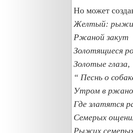
Но может создав
Желтый
:
рыжи
Ржаной
закут
Золотящиеся
р
Золотые
глаза,
“ Песнь о собак
Утром в
ржан
Где
златятся
р
Семерых ощенил
Рыжих
семерых