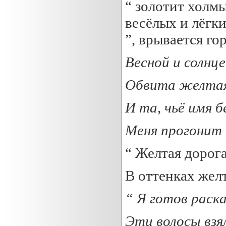
“ золотит холмы
весёлых и лёгк
”, врывается го
Весной и солнце
Обвита
желта
И та, чьё имя б
Меня прогонит 
“ Желтая дорога
В оттенках жел
“ Я готов раск
Эти волосы взя