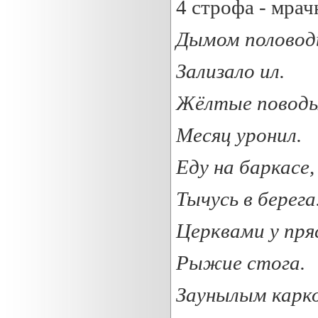
4 строфа - мрач
Дымом половод
Зализало ил.
Жёлтые
поводь
Месяц уронил.
Еду на баркасе,
Тычусь в берега
Церквами у пря
Рыжие
стога.
Заунылым карк