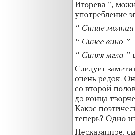
Игорева ”, мож
употребление эп
“ Синие молнии
“ Синее вино ”
“ Синяя мгла ” и
Следует заметит
очень редок. О
со второй поло
до конца творч
Какое поэтичес
теперь? Одно из
Несказанное, с