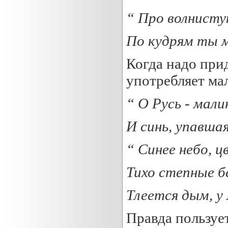
“ Про волнисту
По кудрям ты м
Когда надо при
употребляет ма
“ О Русь -
мали
И синь, упавшая
“ Синее небо, ц
Тихо степные б
Тлеется дым, у 
Правда пользует