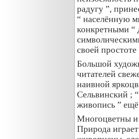
радугу ”, прин
“ населённую м
конкретными “ д
символическими
своей простоте 
Большой художн
читателей свеж
наивной яркоцв
Сельвинский ; “
живопись ” ещё 
Многоцветны и 
Природа играет
живописны, сло