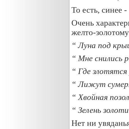
То есть, синее 
Очень характер
желто-золотому
“ Луна под кры
“ Мне снились 
“ Где
злотятся
“ Лижут суме
“ Хвойная
позо
“ Зелень
золот
Нет ни увяданья