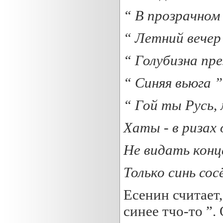
“ В прозрачном
“ Летний вече
“
Голубизна
пре
“
Синяя
вьюга ”
“ Гой ты Русь, 
Хаты - в ризах
Не видать конц
Только
синь
сосё
Есенин считает,
синее тчо-то ”.