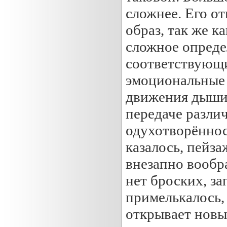
сложнее. Его от
образ, так же к
сложное опреде
соответствующи
эмоциональные 
движения дыши.
передаче разли
одухотворённост
казалось, пейза
внезапно вообра
нет броских, з
примелькалось,
открывает новые