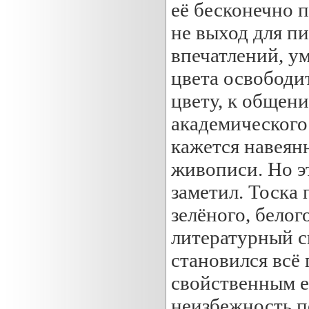
её бесконечно п
не выход для п
впечатлений, ум
цвета освободит
цвету, к общен
академического 
кажется навеян
живописи. Но э
заметил. Тоска 
зелёного, белог
литературный с
становился всё 
свойственным е
неизбежность по