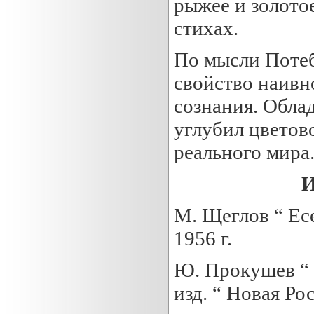
рыжее и золото
стихах.
По мысли Потеб
свойство наивн
сознания. Обла
углубил цветов
реального мира
И
М. Щеглов “ Ес
1956 г.
Ю. Прокушев “ С
изд. “ Новая Рос