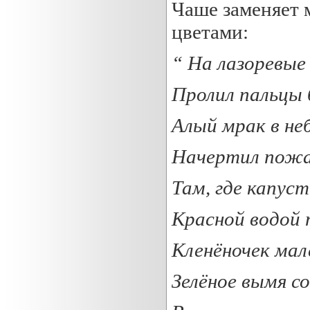
Чаше заменяет 
цветами:
“ На
лазоревые
Пролил пальцы 
Алый
мрак в не
Начертил пожа
Там, где капус
Красной
водой 
Кленёночек мал
Зелёное вымя с