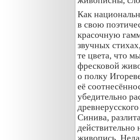
Как национальн
в свою поэтиче
красочную гамм
звучных стихах
те цвета, что 
фресковой живо
о полку Игореве
её соотнесённо
убедительно рас
древнерусского 
Синива, разлита
действительно 
живопись. Неда