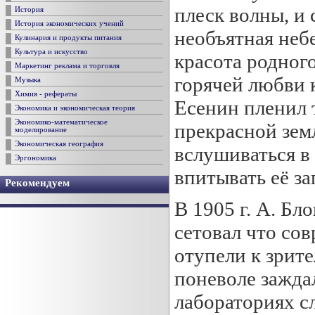
плеск волны, и 
История
История экономических учений
необъятная небе
Кулинария и продукты питания
Культура и искусство
красота родного
Маркетинг реклама и торговля
горячей любви 
Музыка
Химия - рефераты
Есенин пленил 
Экономика и экономическая теория
Экономико-математическое
прекрасной земл
моделирование
Экономическая география
вслушиваться в 
Эргономика
впитывать её з
Рекомендуем
В 1905 г. А. Бло
сетовал что сов
отупели к зрит
поневоле заждал
лабораториях с