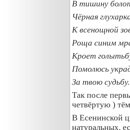
В тишину боло
Чёрная
глухарк
К всенощной зо
Роща
синим
мр
Кроет голыть
Помолюсь укра
За твою судьбу.
Так после первы
четвёртую ) тём
В Есенинской ц
натуральных, е