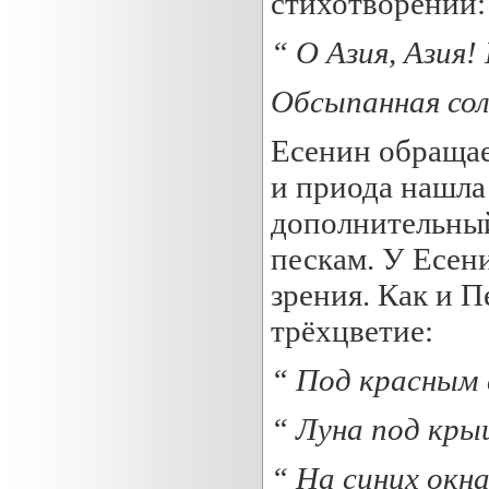
стихотворении:
“ О Азия, Азия!
Обсыпанная сол
Есенин обращает
и приода нашла
дополнительный
пескам. У Есен
зрения. Как и 
трёхцветие:
“ Под
красным
“ Луна под кры
“ На
синих
окна