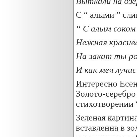
Выткали на оз
С “ алыми ” сли
“
С алым соком
Нежная красива
На
закат ты р
И как меч лучис
Интересно Есен
Золото-серебро
стихотворении “
Зеленая картина
вставленна в зо