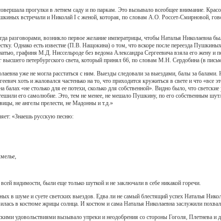
овершала прогулки в летнем саду и по паркам. Это вызывало всеобщее внимание. Крас
киных встречали и Николай I с женой, которая, по словам А.О. Россет-Смирновой, гово
гда разговорами, возникло первое желание императрицы, чтобы Наталья Николаевна была
стку. Однако есть известие (П.В. Нащокина) о том, что вскоре после переезда Пушкиных
натью, графиня М.Д. Ниссельроде без ведома Александра Сергеевича взяла его жену и п
 высшего петербургского света, который принял 66, по словам М.Н. Сердобина (в письм
олаевна уже не могла расстаться с ним. Выезды следовали за выездами, балы за балами
еевич хоть и жаловался частенько на то, что приходится кружиться в свете и что «все э
на балах «не столько для ее потехи, сколько для собственной». Видно было, что светски
тешили его самолюбие. Это, тем не менее, не мешало Пушкину, по его собственным шутл
авицы, не ангелы прелести, не Мадонны и т.д.»
ляет: «Знаешь русскую песню:
мелье,
о всей видимости, были еще только шуткой и не заключали в себе никакой горечи.
ых в шуме и суете светских выездов. Едва ли не самый блестящий успех Наталья Нико
илась в костюме жрицы солнца. И костюм и сама Наталья Николаевна заслужили похвалы
ими удовольствиями вызывало упреки и неодобрения со стороны Гоголя, Плетнева и друг