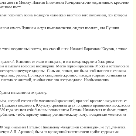
оэта снова в Москву. Наталья Николаевна Гончарова своею несравненною красотою
ального поэта.
елая покончить жизнь молодого человека и выйти из того положения, при котором
инизм самого Пушкина и судя по-человечески, следует полагать, что Пушкин
л такой искушенный знаток, как старый князь Николай Борисович Юсупов, а также
асотой. Вывозить ее стали очень рано, и она всегда окружена была роем
цына и вызвала всеобщее восхищение. Место первой красавицы Москвы оставалось за
 наследство цветущее здоровье. Сильная, ловкая, она была необыкновенно сложена,
бархатных ресниц. Но покров стыдливой скромности всегда вовремя останавливал
 считало ее кокеткой, но обвинение это несправедливо. Необыкновенно
ратил внимание на ее красоту.
а, «первой степенной» московской красавицей, при всей красоте в наружности ее
 сам Пушкин в послании к Юсупову, сравнивая двух тогдашних признанных московских
1830 года называя себя бывшим поклонником Натальи Николаевны на балах, пишет,
 и добавляет, «тебе, первому нашему романтическому поэту, и следовало жениться на
830 года) называет Наталью Николаевну «бездушной красавицей», но тут, думается,
е дочери А.П. Араповой, была от врожденной застенчивости крайне сдержанная.