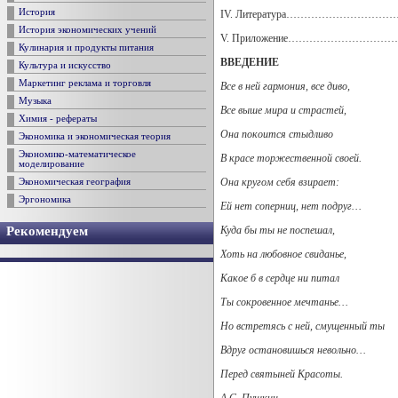
История
IV. Литература……………………………
История экономических учений
V. Приложение……………………………
Кулинария и продукты питания
ВВЕДЕНИЕ
Культура и искусство
Маркетинг реклама и торговля
Все в ней гармония, все диво,
Музыка
Все выше мира и страстей,
Химия - рефераты
Она покоится стыдливо
Экономика и экономическая теория
Экономико-математическое
В красе торжественной своей.
моделирование
Она кругом себя взирает:
Экономическая география
Эргономика
Ей нет соперниц, нет подруг…
Куда бы ты не поспешал,
Рекомендуем
Хоть на любовное свиданье,
Какое б в сердце ни питал
Ты сокровенное мечтанье…
Но встретясь с ней, смущенный ты
Вдруг остановишься невольно…
Перед святыней Красоты.
А.С. Пушкин