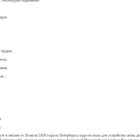
с «белокурой Мадонной».
еров
 трудов,
тель,
аков,
ль -
,
.
те в письме от 30 июля 1830 года из Петербурга, куда он уехал для устройства своих 
 Я утешаю себя, проводя целые часы перед белокурой Мадонной, похожей на Вас как две к