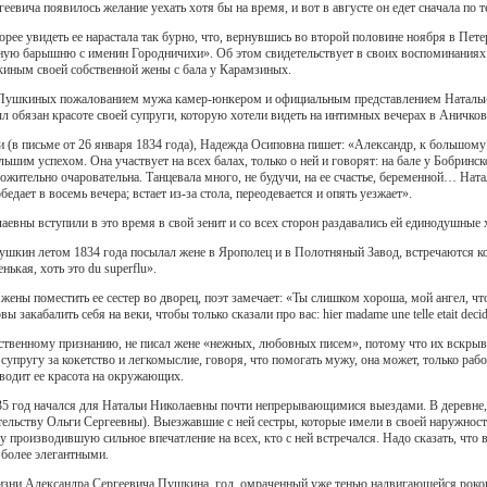
еевича появилось желание уехать хотя бы на время, и вот в августе он едет сначала по 
орее увидеть ее нарастала так бурно, что, вернувшись во второй половине ноября в Пете
ездную барышню с именин Городничихи». Об этом свидетельствует в своих воспоминани
иным своей собственной жены с бала у Карамзиных.
 Пушкиных пожалованием мужа камер-юнкером и официальным представлением Натальи Н
 обязан красоте своей супруги, которую хотели видеть на интимных вечерах в Аничков
и (в письме от 26 января 1834 года), Надежда Осиповна пишет: «Александр, к большому
льшим успехом. Она участвует на всех балах, только о ней и говорят: на бале у Бобринск
жительно очаровательна. Танцевала много, не будучи, на ее счастье, беременной… Натал
бедает в восемь вечера; встает из-за стола, переодевается и опять уезжает».
аевны вступили в это время в свой зенит и со всех сторон раздавались ей единодушные 
шкин летом 1834 года посылал жене в Ярополец и в Полотняный Завод, встречаются ко
ькая, хоть это du superflu».
 жены поместить ее сестер во дворец, поэт замечает: «Ты слишком хороша, мой ангел, чт
закабалить себя на веки, чтобы только сказали про вас: hier madame une telle etait decideme
ственному признанию, не писал жене «нежных, любовных писем», потому что их вскрывал
 супругу за кокетство и легкомыслие, говоря, что помогать мужу, она может, только раб
зводит ее красота на окружающих.
 год начался для Натальи Николаевны почти непрерывающимися выездами. В деревне, к
ельству Ольги Сергеевны). Выезжавшие с ней сестры, которые имели в своей наружности
у производившую сильное впечатление на всех, кто с ней встречался. Надо сказать, что 
более элегантными.
зни Александра Сергеевича Пушкина, год, омраченный уже тенью надвигающейся роково