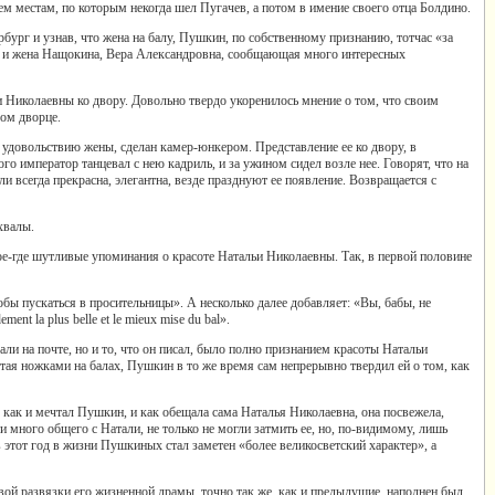
тем местам, по которым некогда шел Пугачев, а потом в имение своего отца Болдино.
рбург и узнав, что жена на балу, Пушкин, по собственному признанию, тотчас «за
ях и жена Нащокина, Вера Александровна, сообщающая много интересных
иколаевны ко двору. Довольно твердо укоренилось мнение о том, что своим
ом дворце.
 удовольствию жены, сделан камер-юнкером. Представление ее ко двору, в
ого император танцевал с нею кадриль, и за ужином сидел возле нее. Говорят, что на
и всегда прекрасна, элегантна, везде празднуют ее появление. Возвращается с
хвалы.
е-где шутливые упоминания о красоте Натальи Николаевны. Так, в первой половине
обы пускаться в просительницы». А несколько далее добавляет: «Вы, бабы, не
nt la plus belle et le mieux mise du bal».
и на почте, но и то, что он писал, было полно признанием красоты Натальи
отая ножками на балах, Пушкин в то же время сам непрерывно твердил ей о том, как
ак и мечтал Пушкин, и как обещала сама Наталья Николаевна, она посвежела,
 много общего с Натали, не только не могли затмить ее, но, по-видимому, лишь
в этот год в жизни Пушкиных стал заметен «более великосветский характер», а
й развязки его жизненной драмы, точно так же, как и предыдущие, наполнен был