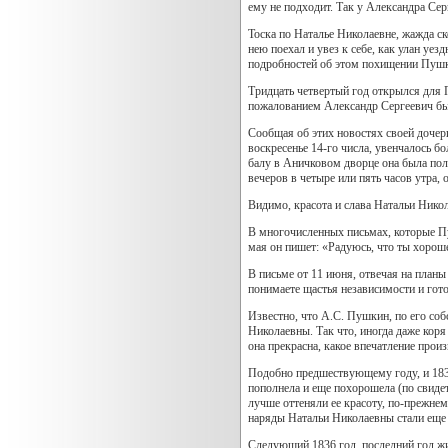
ему не подходит. Так у Александра Серг
Тоска по Наталье Николаевне, жажда ск
нею поехал и увез к себе, как улан у
подробностей об этом похищении Пушк
Тридцать четвертый год открылся для
пожалованием Александр Сергеевич был
Сообщая об этих новостях своей дочер
воскресенье 14-го числа, увенчалось бо
балу в Аничковом дворце она была поло
вечеров в четыре или пять часов утра, о
Видимо, красота и слава Натальи Никол
В многочисленных письмах, которые Пу
мая он пишет: «Радуюсь, что ты хорошен
В письме от 11 июня, отвечая на планы
понимаете щастья независимости и готовы 
Известно, что А.С. Пушкин, по его соб
Николаевны. Так что, иногда даже коря
она прекрасна, какое впечатление прои
Подобно предшествующему году, и 1835
пополнела и еще похорошела (по свидет
лучше оттеняли ее красоту, по-прежнем
наряды Натальи Николаевны стали еще 
Следующий 1836 год, последний год жи