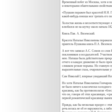
Временный побег из Москвы, хотя и по
и некоторыми обаятельными свойствами 
«Пушкин поражен был красотой Н.Н. Го
какой-нибудь юноша мог трепать его по
Холостая жизнь и несоответствующее л
влюбился не на шутку около начала 182
Князь Пав. А. Вяземский.
Красота Натальи Николаевны поражала 
приятель Пушкина князь П.А. Вяземск
А вот что записал А.С. Сомов со слов
поклонников и воздыхателей. Участвов
нею. Наташа была действительно прекра
отчего и каждое движение ее было пре
слишком резкие порывы. Но главную пре
выразительные глаза, очаровательная у
Сам Николай I, впервые увидавший Ната
Но хотя Наталья Николаевна Гончарова
не было ничего классически холодного 
красавиц, как бы противополагая «бле
что он, говоря об этих красавицах, «ср
первой романтической красавице нынеш
Правда, как бы несколько вразрез с эт
речь велась не об ее наружности, а либ