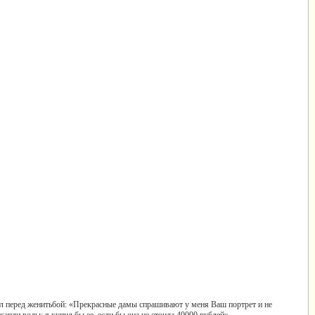
дел перед женитьбой: «Прекрасные дамы спрашивают у меня Ваш портрет и не
апли воды; я купил бы ее, если бы она не стоила 40000 рублей».