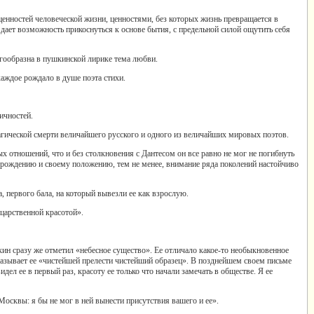
ценностей человеческой жизни, ценностями, без которых жизнь превращается в
 дает возможность прикоснуться к основе бытия, с предельной силой ощутить себя
гообразна в пушкинской лирике тема любви.
каждое рождало в душе поэта стихи.
ичностей.
гической смерти величайшего русского и одного из величайших мировых поэтов.
 отношений, что и без столкновения с Дантесом он все равно не мог не погибнуть
у рождению и своему положению, тем не менее, внимание ряда поколений настойчиво
 первого бала, на который вывезли ее как взрослую.
 царственной красотой».
кин сразу же отметил «небесное существо». Ее отличало какое-то необыкновенное
азывает ее «чистейшей прелести чистейший образец». В позднейшем своем письме
дел ее в первый раз, красоту ее только что начали замечать в обществе. Я ее
 Москвы: я бы не мог в ней вынести присутствия вашего и ее».