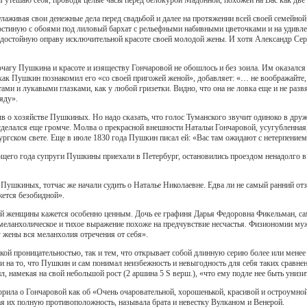
лаживая свои денежные дела перед свадьбой и далее на протяжении всей своей семейной 
стиную с обоями под лиловый бархат с рельефными набивными цветочками и на удивлен
 достойную оправу исключительной красоте своей молодой жены. И хотя Александр Сер
чагу Пушкина и красоте и изяществу Гончаровой не обошлось и без зоила. Им оказался
 как Пушкин познакомил его «со своей пригожей женой», добавляет: «… не воображайте,
ми и лукавыми глазками, как у любой гризетки. Видно, что она не ловка еще и не развяз
яду».
зыв о хозяйстве Пушкиных. Но надо сказать, что голос Туманского звучит одиноко в др
 сделался еще громче. Молва о прекрасной внешности Натальи Гончаровой, усугубленная, 
ургском свете. Еще в июле 1830 года Пушкин писал ей: «Вас там ожидают с нетерпением
ющего года супруги Пушкины приехали в Петербург, остановились проездом ненадолго в
 Пушкиных, тотчас же начали судить о Наталье Николаевне. Едва ли не самый ранний от
ется безобидной».
 женщины кажется особенно ценным. Дочь ее графиня Дарья Федоровна Фикельман, сама
 меланхолическое и тихое выражение похоже на предчувствие несчастья. Физиономии муж
 жены вся меланхолия отречения от себя».
кой проницательностью, так и тем, что открывает собой длинную серию более или мене
на то, что Пушкин и сам понимал неизбежность и невыгодность для себя таких сравнени
, намекая на свой небольшой рост (2 аршина 5 Ѕ верш.), «что ему подле нее быть унизи
рила о Гончаровой как об «Очень очаровательной, хорошенькой, красивой и остроумной
я их полную противоположность, называла брата и невестку Вулканом и Венерой.