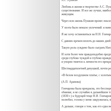
Любовь в жизни и творчестве А.С. Пушк
существование. И все же лучше, наибол
живущим.
Через всю жизнь Пушкин пронес поклон
У поэта было немало увлечений: и мимо
Я же хочу остановиться на Н.Н. Гончар
С давних времен вплоть до наших дней
Такую роль суждено было сыграть Ната
И хотя более чем правдоподобно предп
среди глубоко чуждой и глубоко вражд
и упорно тянется к личности его прекр
Шестнадцатилетней девушкой, почти ре
«В белом воздушном платье, с золотым 
(А.П. Арапова)
Гончарова была прекрасна, это бесспор
обаяние, и не случайно в дальнейшем 
(1830 г.) к будущей теще Н.И. Гончаров
полюбил, голова у меня закружилась; я
А дальше, говоря о том, как его едва 