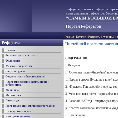
рефераты, скачать реферат, совре
культура, виды рефератов, беспла
"САМЫЙ БОЛЬШОЙ БА
Портал Рефератов
Главная
|
Каталог
|
Рефераты
|
Курсовые
|
Рефераты
Чистейшей прелести чистей
Главная
Финансы деньги и налоги
СОДЕРЖАНИЕ
Философия
I. Введение…………………………………
Физика и энергетика
Спорт и туризм
II. Основная часть «Чистейшей 
Социология и обществознание
1. Первая встреча Пушкина с юной кра
Программирование компьютеры и
кибернетика
2. «Прелесть Гончаровой» в оценке со
Медицина
3. Жена великого поэта - царица бальны
Математика
4. Роковой 1837 год - смерть мужа пр
Литература
География и экономическая география
5. Красота Гончаровой постепенно увяд
Государство и право
III. Заключение………………………………
Иностранные языки