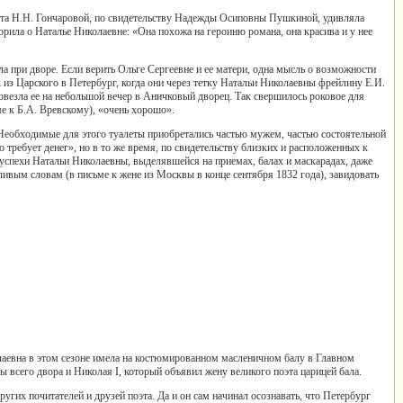
ота Н.Н. Гончаровой, по свидетельству Надежды Осиповны Пушкиной, удивляла
рила о Наталье Николаевне: «Она похожа на героиню романа, она красива и у нее
 при дворе. Если верить Ольге Сергеевне и ее матери, одна мысль о возможности
 из Царского в Петербург, когда они через тетку Натальи Николаевны фрейлину Е.И.
овезла ее на небольшой вечер в Аничковый дворец. Так свершилось роковое для
е к Б.А. Вревскому), «очень хорошо».
. Необходимые для этого туалеты приобретались частью мужем, частью состоятельной
то требует денег», но в то же время, по свидетельству близких и расположенных к
е успехи Натальи Николаевны, выделявшейся на приемах, балах и маскарадах, даже
ивым словам (в письме к жене из Москвы в конце сентября 1832 года), завидовать
лаевна в этом сезоне имела на костюмированном масленичном балу в Главном
 всего двора и Николая I, который объявил жену великого поэта царицей бала.
их почитателей и друзей поэта. Да и он сам начинал осознавать, что Петербург