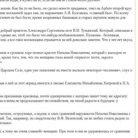
жизни. Как бы то ни было, он сделал невесте приданное, снял на Арбате второй ярус
ие москвичей задал там, по выражению А.Я. Булгакова, «славный бал». По всему
геевич не был богат, время изорванных башмаков и старых перчаток минуло для
 добрый приятель Александра Сергеевича поэт В.И. Туманский. Который, описывая в
 однако же, чтоб это было что-нибудь необыкновенное. Пушкина - беленькая,
на; а все-таки московщина отражается на ней довольно заметно. Что у нее нет вкуса,
ужном и громком хоре похвал красоте Натальи Николаевны, который с выходом ее
кроме того, тем, что эта женщина стала женой «первого» поэта, задолго
».
 Царском Селе, одно уже появление их вместе вызвало некоторое «волнение», слух о
зыв о ней за этот период имеется в письме Елизаветы Михайловны Хитровой к П.А.
 признанная красавица, почти одновременно с матерью пишет тому же адресату:
а и жены не предсказывают ни спокойствия, ни тихой радости в будущем: у
е метких, остроумных, а подчас и злых сравнений наружности Натальи Николаевны с
й. Так, например, по свидетельству В.Ф. Вяземский, он не любил стоять рядом со
тельно».
, к тому же очень славной» женщине. При этом и она не удерживалась от сравнения