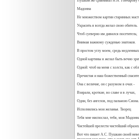
Пушкин же сравнивал Н.Н. Гончарову 
Мадонна
Не множеством картин старинных маст
Украсить я всегда желал свою обитель.
Чтоб суеверно им дивился посетитель;
Внимая важному сужденью знатоков.
В простом углу моем, средь медленных
Одной картины я желал быть вечно зри
Одной: чтоб на меня с холста, как с обл
Пречистая и наш божественный спасите
Она с величие, он с разумом в очах -
Взирали, кроткие, во славе и в лучах,
Одни, без ангелов, под пальмою Сиона.
Исполнились мои желанья. Творец
Тебя мне ниспослал, тебя, моя Мадонна
Чистейшей прелести чистейший образец
Вот что пишет А.С. Пушкин своей невес
прощают мне того, что у меня его нет.