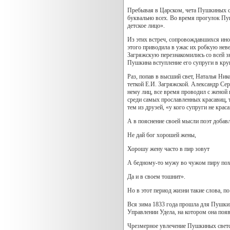
Пребывая в Царском, чета Пушкиных с
буквально всех. Во время прогулок Пуш
детское лицо».
Из этих встреч, сопровождавшихся ино
этого приводила в ужас их робкую неве
Загряжскую перезнакомились со всей з
Пушкина вступление его супруги в круг
Раз, попав в высший свет, Наталья Ник
теткой Е.И. Загряжской. Александр Серг
нему лиц, все время проводил с женой 
среди самых прославленных красавиц, 
тем из друзей, «у кого супруги не крас
А в пояснение своей мысли поэт добав
Не дай бог хорошей жены,
Хорошу жену часто в пир зовут
А бедному-то мужу во чужом пиру пох
Да и в своем тошнит».
Но в этот период жизни такие слова, п
Вся зима 1833 года прошла для Пушкин
Управлении Удела, на котором она появ
Чрезмерное увлечение Пушкиных светск