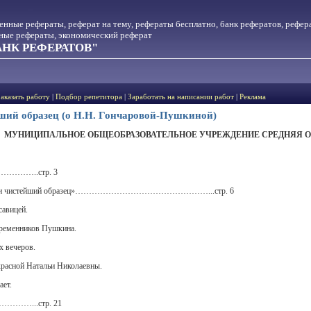
менные рефераты, реферат на тему, рефераты бесплатно, банк рефератов, рефер
тные рефераты, экономический реферат
НК РЕФЕРАТОВ"
Заказать работу
|
Подбор репетитора
|
Заработать на написании работ
|
Реклама
ший образец (о Н.Н. Гончаровой-Пушкиной)
МУНИЦИПАЛЬНОЕ ОБЩЕОБРАЗОВАТЕЛЬНОЕ УЧРЕЖДЕНИЕ СРЕДНЯЯ О
………..стр. 3
прелести чистейший образец»…………………………………………...стр. 6
савицей.
временников Пушкина.
х вечеров.
екрасной Натальи Николаевны.
ает.
……...стр. 21