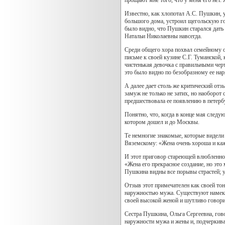
Известно, как хлопотал А.С. Пушкин, у
большого дома, устроил щегольскую го
было видно, что Пушкин старался дать
Натальи Николаевны навсегда.
Среди общего хора похвал семейному о
письме к своей кузине С.Г. Туманской,
чистенькая девочка с правильными черта
это было видно по безобразному ее нар
А далее дает столь же критический от
замуж не только не затих, но наоборот
предшествовала ее появлению в петерб
Понятно, что, когда в конце мая следу
котором дошел и до Москвы.
Те немногие знакомые, которые видели
Вяземскому: «Жена очень хороша и каж
И этот приговор стареющей влюбленной
«Жена его прекрасное создание, но это
Пушкина видны все порывы страстей; у
Отзыв этот примечателен как своей тон
наружностью мужа. Существуют намеки 
своей высокой женой и шутливо говорил
Сестра Пушкина, Ольга Сергеевна, гово
наружности мужа и жены и, подчеркива