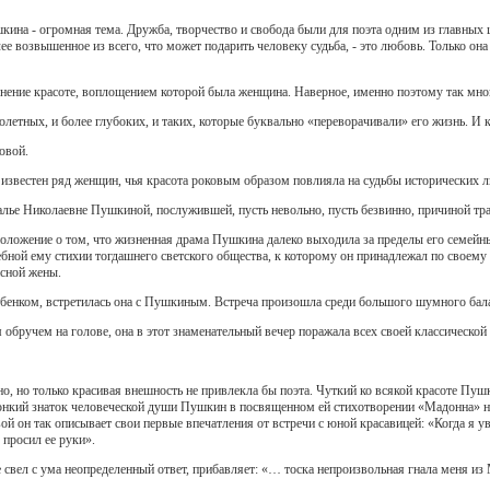
ина - огромная тема. Дружба, творчество и свобода были для поэта одним из главных 
ее возвышенное из всего, что может подарить человеку судьба, - это любовь. Только она
ение красоте, воплощением которой была женщина. Наверное, именно поэтому так мно
летных, и более глубоких, и таких, которые буквально «переворачивали» его жизнь. И 
овой.
 известен ряд женщин, чья красота роковым образом повлияла на судьбы исторических л
лье Николаевне Пушкиной, послужившей, пусть невольно, пусть безвинно, причиной тра
оложение о том, что жизненная драма Пушкина далеко выходила за пределы его семейных
ебной ему стихии тогдашнего светского общества, к которому он принадлежал по своем
асной жены.
бенком, встретилась она с Пушкиным. Встреча произошла среди большого шумного бала,
обручем на голове, она в этот знаменательный вечер поражала всех своей классической
но, но только красивая внешность не привлекла бы поэта. Чуткий ко всякой красоте Пуш
тонкий знаток человеческой души Пушкин в посвященном ей стихотворении «Мадонна» н
ой он так описывает свои первые впечатления от встречи с юной красавицей: «Когда я уви
 просил ее руки».
не свел с ума неопределенный ответ, прибавляет: «… тоска непроизвольная гнала меня из