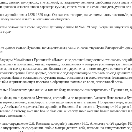
лных свежих, волнующих впечатлений, по-видимому, не помог; любовная тоска гнала п
кроткого и застенчивого характера сумела, совсем того не желая, овладеть душою гени
нчаровой с зимы 1828-1829 года. Он, как сам говорил, начал помышлять о женитьбе, ж
 плечу на бале и звать в неприличное общество…
етам положение в свете надоели Пушкину с зимы 1828-1829 года. Устраняя напускной ц
9 года».
не одного только Пушкина; по свидетельству самого поэта, «прелесть Гончаровой» цени
ий.
 Надежды Михайловны Еропкиной: «Натали еще девочкой-подростком отличалась редкой кр
ала она и в прелестных живых картинах, поставленных у генерал-губернатора кн. Голи
сна, и я всегда восхищалась ею. Воспитание в деревне на чистом воздухе оставило ей в
исполнено грации. Глаза добрые, веселые с подзадоривающим огоньком из-под длинных 
лесть Натали составляли отсутствие всякого жеманства и естественность. Большинство
лыбка и притягивающая простота в обращении, помимо ее воли, покоряли ей всех».
лью Николаевну едва ли не на том же балу, на котором она встретилась с Пушкиным, об
 и была, по выражению Муханова, «первой», а по выражению Алексея Николаевича Вульф
и торжественного, а наоборот, что-то задумчивое и мечтательное. По крайней мере, и
ску Алябьевой» «прелесть Гончаровой», и Вяземский в письме к Пушкину от 26 апреля 
авнивал Алябьеву, avec une beaute classique, а невесту твою avec une beaute romantique»
него поколения».
им шло определение С.Д. Киселева, который (в письме к Н.С. Алексееву от 26 декабря 1
о о внутреннем ее содержании, либо о манере держать себя, которая, по свидетельству е