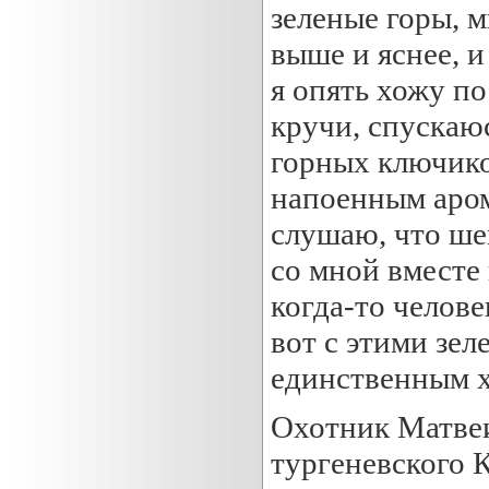
зеленые горы, м
выше и яснее, и
я опять хожу п
кручи, спускаюс
горных ключико
напоенным аром
слушаю, что шеп
со мной вместе 
когда-то челове
вот с этими зел
единственным хо
Охотник Матвеи
тургеневского 