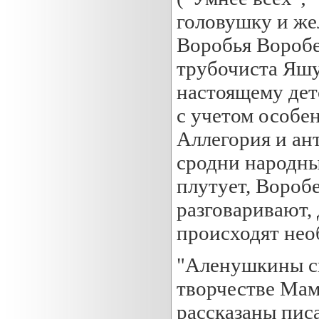
головушку и же
Воробья Воробе
трубочиста Яшу
настоящему дет
с учетом особе
Аллегория и а
сродни народным
плутует, Вороб
разговаривают,
происходят нео
"Аленушкины ск
творчестве Мам
рассказаны писа