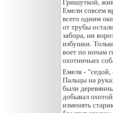
Гришуткой, жив
Емели совсем вр
всего одним ок
от трубы остал
забора, ни воро
избушки. Тольк
воет по ночам 
охотничьих соб
Емеля - "седой,
Пальцы на руках
были деревянные
добывал охотой.
изменять старик