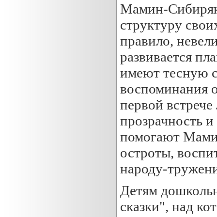
Мамин-Сибиряк
структуру своих
правило, невел
развивается пл
имеют тесную с
воспоминания о
первой встрече
прозрачность и
помогают Мами
остроты, воспит
народу-тружени
Детям дошкольн
сказки", над к