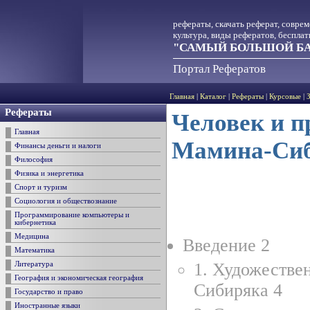
рефераты, скачать реферат, совре
культура, виды рефератов, беспла
"САМЫЙ БОЛЬШОЙ БА
Портал Рефератов
Главная
|
Каталог
|
Рефераты
|
Курсовые
|
Рефераты
Человек и п
Главная
Мамина-Си
Финансы деньги и налоги
Философия
Физика и энергетика
Спорт и туризм
Социология и обществознание
Программирование компьютеры и
кибернетика
Медицина
Введение 2
Математика
1. Художестве
Литература
География и экономическая география
Сибиряка 4
Государство и право
Иностранные языки