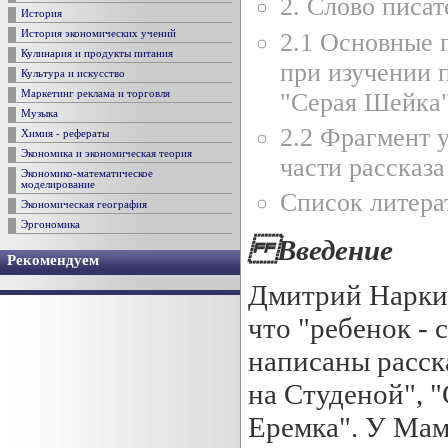
2. Слово писат
История
2.1 Основные 
История экономических учений
Кулинария и продукты питания
при изучении 
Культура и искусство
"Серая Шейка"
Маркетинг реклама и торговля
Музыка
2.2 Фрагмент 
Химия - рефераты
Экономика и экономическая теория
части рассказ
Экономико-математическое
моделирование
Список литера
Экономическая география
Эргономика
Введение
Рекомендуем
Дмитрий Наркис
что "ребенок - 
написаны расск
на Студеной", "
Еремка". У Мам