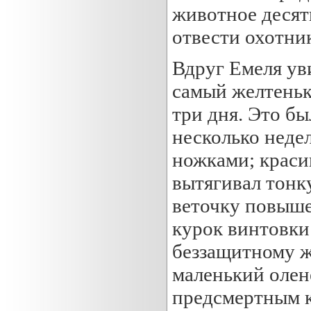
животное десят
отвести охотник
Вдруг Емеля ув
самый желтеньк
три дня. Это б
несколько неде
ножками; красив
вытягивал тонк
веточку повыше
курок винтовки
беззащитному ж
маленький олен
предсмертным к