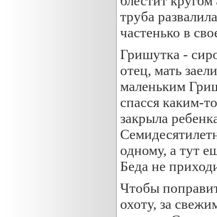
блестит кругом
труба развалила
частенько в сво
Гришутка - сиро
отец, мать заел
маленьким Гриш
спасся каким-то
закрыла ребенка
Семидесятилетн
одному, а тут 
Беда не приходи
Чтобы поправит
охоту, за свежи