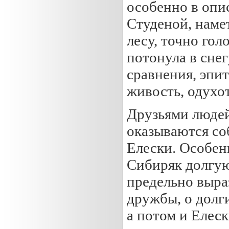
особенно в опи
Студеной, намет
лесу, точно гол
потонула в сне
сравнения, эпит
живость, одухо
Друзьями людей
оказываются со
Елески. Особен
Сибиряк долгую
предельно выра
дружбы, о долги
а потом и Елеск