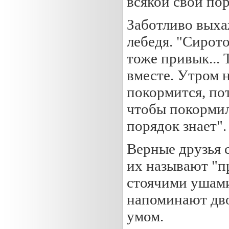
всякой свой пор
Заботливо выха
лебедя. "Сирото
тоже привык... 
вместе. Утром н
покормится, пот
чтобы покормил
порядок знает".
Верные друзья 
их называют "п
стоячими ушами
напоминают дво
умом.