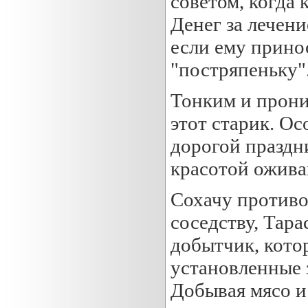
советом, когда 
Денег за лечени
если ему прин
"постряпеньку".
Тонким и прон
этот старик. Ос
дорогой праздни
красотой ожив
Сохачу противо
соседству, Тар
добытчик, кото
установленные 
Добывая мясо и