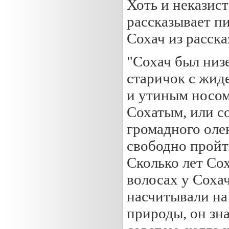
Хоть и неказис
рассказывает пи
Сохач из расск
"Сохач был низ
старичок с жид
и утиным носом
Сохатым, или со
громадного оле
свободно пройт
Сколько лет Сох
волосах у Сохач
насчитывали на
природы, он зна