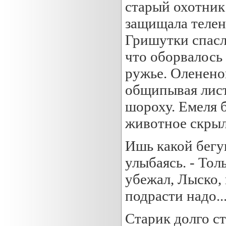
старый охотник
защищала теленк
Гришутки спасл
что оборвалось 
ружье. Оленено
общипывая лист
шороху. Емеля б
животное скрыл
Ишь какой бегун
улыбаясь. - Толь
убежал, Лыско, 
подрасти надо..
Старик долго ст