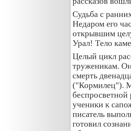
рассказов вошл
Судьба с ранни
Недаром его ча
открывшим целу
Урал! Тело каме
Целый цикл рас
труженикам. Он
смерть двенадц
("Кормилец"). 
беспросветной 
ученики к сапо
писатель выпол
готовил сознани