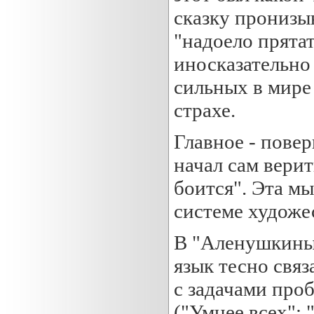
сказку пронизыв
"надоело прятат
иносказательно
сильных в мире 
страхе.
Главное - повер
начал сам верит
боится". Эта мы
системе художе
В "Аленушкиных
язык тесно связ
с задачами про
("Умнее всех";