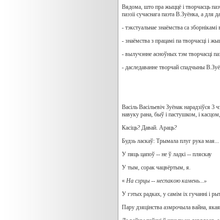
Вядома, што пра жыццё і творчасць паэт
паэзіі сучаснага паэта В.Зуёнка, а дл
- тэкстуальнае знаёмства са зборнікамі 
- знаёмства з працамі па творчасці і ж
- вылучэнне асноўных тэм творчасці па
- даследаванне творчай спадчыны В.Зуё
Васіль Васільевіч Зуёнак нарадзіўся 3 ч
навуку рана, быў і пастушком, і касцом,
Касіць? Давай. Араць?
Будзь ласкаў: Трымала плуг рука мая...
У пяць цапоў -- не ў ладкі -- пляскау
У тым, сорак чацвёртым, я.
«
На сзрцы -- неспакою камень...»
У гэтых радках, у самім іх гучанні і р
Пару дзяцінства азмрочыла вайна, якая 