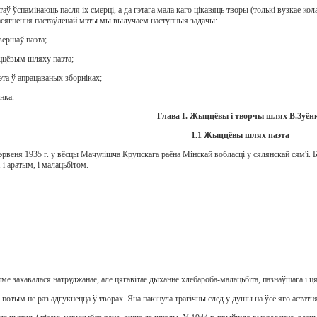
аў ўспамінаюць пасля іх смерці, а да гэтага мала каго цікавяць творы (толькі вузкае к
я дасягнення пастаўленай мэты мы вылучаем наступныя задачы:
вершаў паэта;
ыццёвым шляху паэта;
эта ў апрацаваных зборніках;
нка.
Глава І. Жыццёвы і творчы шлях В.Зуён
1.1 Жыццёвы шлях паэта
эрвеня 1935 г. у вёсцы Мачулішча Крупскага раёна Мінскай вобласці у сялянскай сям'і. Ба
 і аратым, і малацьбітом.
ытме захавалася натруджанае, але цягавітае дыханне хлебароба-малацьбіта, пазнаўшага і ц
потым не раз адгукнецца ў творах. Яна пакінула трагічны след у душы на ўсё яго астатня