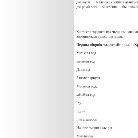
дазнаўся...”: маленькі хлопчык дазнаўс
дзіцячай логікі і мыслення, нібы піша 
Кантакт з «дарослым» чытачом напачатк
вынашанасць думкі і пачуцця.
Першы зборнік
«дарослай» лірыкі
«Кр
Мільёны год.
мільёны год
Да сонца
3 цемсні ірвуся.
Мільёны год,
мільёны год
Іду.
Іду --
I не спынюся
На ніве смерці і жыцця
Мне вечна