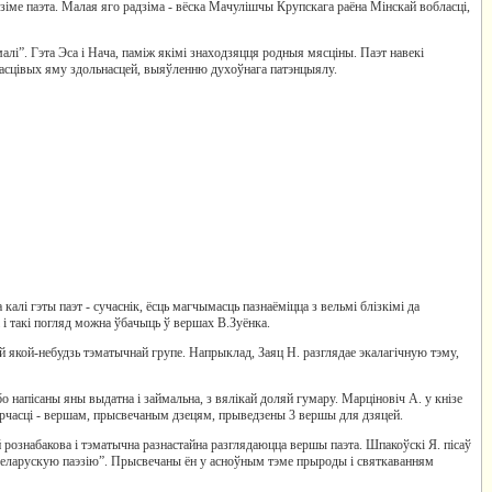
дзіме паэта. Малая яго радзіма - вёска Мачулішчы Крупскага раёна Мінскай вобласці,
малі”. Гэта Эса і Нача, паміж якімі знаходзяцця родныя мясціны. Паэт навекі
ўласцівых яму здольнасцей, выяўленню духоўнага патэнцыялу.
калі гэты паэт - сучаснік, ёсць магчымасць пазнаёміцца з вельмі блізкімі да
 і такі погляд можна ўбачыць ў вершах В.Зуёнка.
ой якой-небудзь тэматычнай групе. Напрыклад, Заяц Н. разглядае экалагічную тэму,
 напісаны яны выдатна і займальна, з вялікай доляй гумару. Марціновіч А. у кнізе
ворчасці - вершам, прысвечаным дзецям, прыведзены 3 вершы для дзяцей.
 рознабакова і тэматычна разнастайна разглядаюцца вершы паэта. Шпакоўскі Я. пісаў
ю беларускую паэзію”. Прысвечаны ён у асноўным тэме прыроды і святкаванням