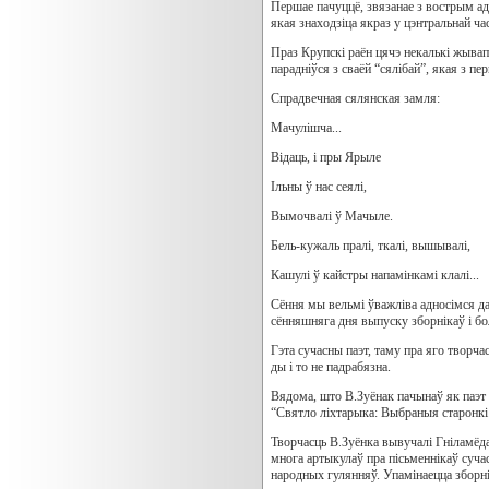
Першае пачуццё, звязанае з вострым ад
якая знаходзіца якраз у цэнтральнай ча
Праз Крупскі раён цячэ некалькі жывапс
парадніўся з сваёй “сялібай”, якая з 
Спрадвечная сялянская замля:
Мачулішча...
Відаць, і пры Ярыле
Ільны ў нас сеялі,
Вымочвалі ў Мачыле.
Бель-кужаль пралі, ткалі, вышывалі,
Кашулі ў кайстры напамінкамі клалі...
Сёння мы вельмі ўважліва адносімся да п
сённяшняга дня выпуску зборнікаў і бо
Гэта сучасны паэт, таму пра яго творча
ды і то не падрабязна.
Вядома, што В.Зуёнак пачынаў як паэт д
“Святло ліхтарыка: Выбраныя старонкі 
Творчасць В.Зуёнка вывучалі Гніламёда
многа артыкулаў пра пісьменнікаў суча
народных гулянняў. Упамінаецца зборні