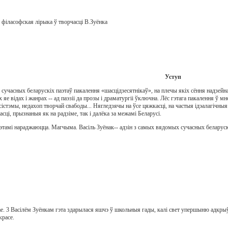
філасофская лірыка ў творчасці В.Зуёнка
Уступ
х сучасных беларускіх паэтаў пакалення «шасцідзесятнікаў», на плечы якіх сёння надзей
 яе відах і жанрах -- ад паэзіі да прозы і драматургіі ўключна. Лёс гэтага пакалення ў 
істэмы, недахоп творчай свабоды... Нягледзячы на ўсе цяжкасці, на частыя ідэалагічныя 
сці, прызнаныя як на радзіме, так і далёка за межамі Беларусі.
тамі нараджаюцца. Магчыма. Васіль Зуёнак-- адзін з самых вядомых сучасных беларускіх
ае. 3 Васілём Зуёнкам гэта здарылася яшчэ ў школьныя гады, калі свет упершыню адкрыў
красе.