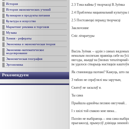
История
2.3 Тэма вайны ў творчасці В.Зуёнка
История экономических учений
2.4 Праблемы нацыянальнай культуры і 
Кулинария и продукты питания
2.5 Постсавецкі перыяд творчасці
Культура и искусство
Маркетинг реклама и торговля
Заключэнне
Музыка
Спіс літаратуры
Химия - рефераты
Экономика и экономическая теория
Экономико-математическое
Васіль Зуёнак -- адзін з самых вядомы
моделирование
немалым поспехам праявіць сябе ва ўсіх
Экономическая география
нягоды, жыццё ва ўмовах таталітарнай с
ім удалося стварыць мастацкія каштоўна
Эргономика
Як становяцца паэтамі? Кажуць, што паэ
Рекомендуем
3 табою не спраўлялі мы заручын,
Сватоў не засылаў я.
Ты сама
Прыйшла аднойчы песняю нягучнай...
I з хвілі той спакою мне няма...
Паэзію не выбіраюць -- яна сама выбір
прыгажосці, прымусіў дзівіцца зямной 