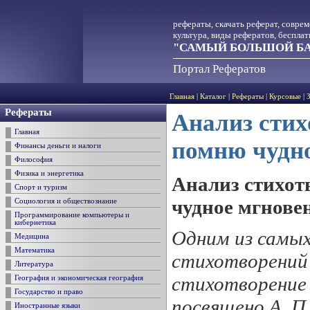
рефераты, скачать реферат, совре
культура, виды рефератов, беспла
"САМЫЙ БОЛЬШОЙ БА
Портал Рефератов
Главная
|
Каталог
|
Рефераты
|
Курсовые
|
Рефераты
Анализ стих
Главная
помню чудн
Финансы деньги и налоги
Философия
Физика и энергетика
Анализ стихот
Спорт и туризм
чудное мгнове
Социология и обществознание
Программирование компьютеры и
кибернетика
Одним из самых
Медицина
Математика
стихотворений 
Литература
стихотворение 
География и экономическая география
Государство и право
посвящено А. П.
Иностранные языки