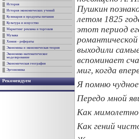
История
Пушкин познаком
История экономических учений
летом 1825 года
Кулинария и продукты питания
Культура и искусство
этот период ег
Маркетинг реклама и торговля
Музыка
романтической 
Химия - рефераты
выходили самые
Экономика и экономическая теория
Экономико-математическое
вспоминает сча
моделирование
Экономическая география
миг, когда впер
Эргономика
Рекомендуем
Я помню чудное
Передо мной яв
Как мимолетное
Как гений чист