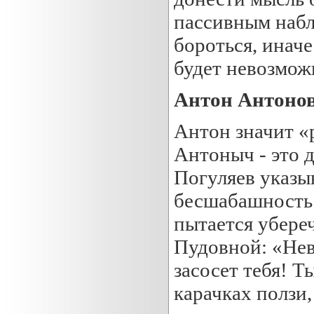
пассивным набл
бороться, иначе
будет невозмож
Антон Антонови
Антон значит «
Антоныч - это 
Погуляев указыв
бесшабашность 
пытается убере
Пудовной: «Неве
засосет тебя! Т
карачках ползи,