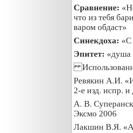
Сравнение:
«Н
что из тебя бар
варом обдаст»
Синекдоха:
«С
Эпитет:
«душа 
Использованна
Ревякин А.И. «
2-е изд. испр. 
А. В. Суперанс
Эксмо 2006
Лакшин В.Я. «А