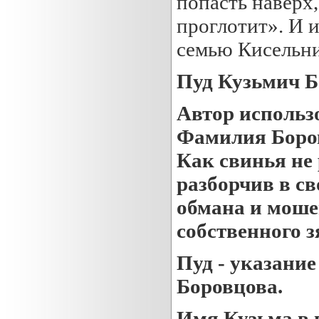
попасть наверх,
проглотит». И и
семью Кисельн
Пуд Кузьмич Б
Автор использ
Фамилия Боров
Как свинья не 
разборчив в с
обмана и моше
собственного з
Пуд - указани
Боровцова.
Имя Кузьма в п