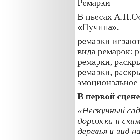
Ремарки
В пьесах А.Н.Ос
«Пучина»,
ремарки играют
вида ремарок: 
ремарки, раскр
ремарки, раскр
эмоциональное 
В первой сцене
«Нескучный сад
дорожка и скам
деревья и вид н