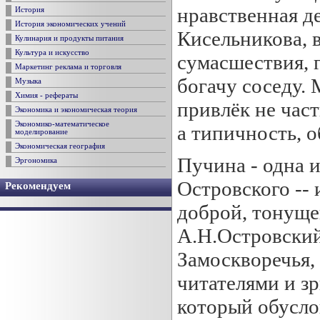
нравственная де
История
История экономических учений
Кисельникова, 
Кулинария и продукты питания
Культура и искусство
сумасшествия, 
Маркетинг реклама и торговля
богачу соседу.
Музыка
Химия - рефераты
привлёк не част
Экономика и экономическая теория
Экономико-математическое
а типичность, 
моделирование
Экономическая география
Пучина - одна 
Эргономика
Островского -- 
Рекомендуем
доброй, тонуще
А.Н.Островский
Замоскворечья,
читателями и з
который обусло