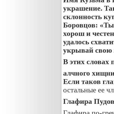
украшение. Та
склонность ку
Боровцов: «Ты 
хорош и честен
удалось схвати
укрывай свою
В этих словах
алчного хищник
Если таков гла
остальные ее ч
Глафира Пудов
Глафира по-гре