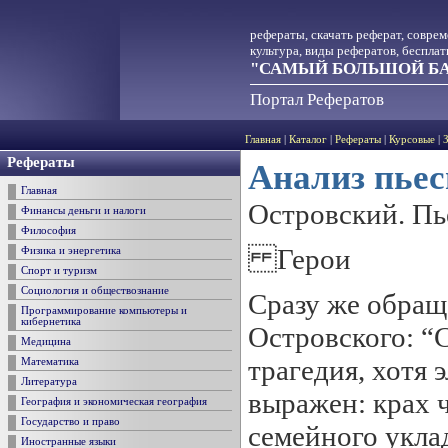
рефераты, скачать реферат, совре
культура, виды рефератов, беспла
"САМЫЙ БОЛЬШОЙ БА
Портал Рефератов
Главная
|
Каталог
|
Рефераты
|
Курсовые
|
Рефераты
Анализ пье
Главная
Островский. Пь
Финансы деньги и налоги
Философия
Герои
Физика и энергетика
Спорт и туризм
Социология и обществознание
Сразу же обращ
Программирование компьютеры и
кибернетика
Островского: “
Медицина
трагедия, хотя 
Математика
Литература
выражен: крах 
География и экономическая география
Государство и право
семейного уклад
Иностранные языки