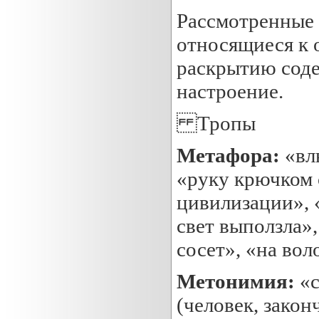
Рассмотренные 
относящиеся к
раскрытию соде
настроение.
Тропы
Метафора:
«вл
«руку крючком 
цивилизации», 
свет выползла»,
сосет», «на вол
Метонимия:
«с
(человек, зако