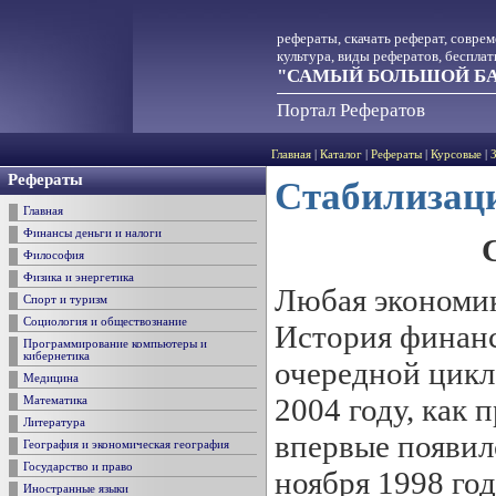
рефераты, скачать реферат, совре
культура, виды рефератов, беспла
"САМЫЙ БОЛЬШОЙ БА
Портал Рефератов
Главная
|
Каталог
|
Рефераты
|
Курсовые
|
Рефераты
Стабилизац
Главная
Финансы деньги и налоги
Философия
Физика и энергетика
Любая экономик
Спорт и туризм
Социология и обществознание
История финанс
Программирование компьютеры и
кибернетика
очередной цикл
Медицина
2004 году, как
Математика
Литература
впервые появил
География и экономическая география
Государство и право
ноября 1998 го
Иностранные языки