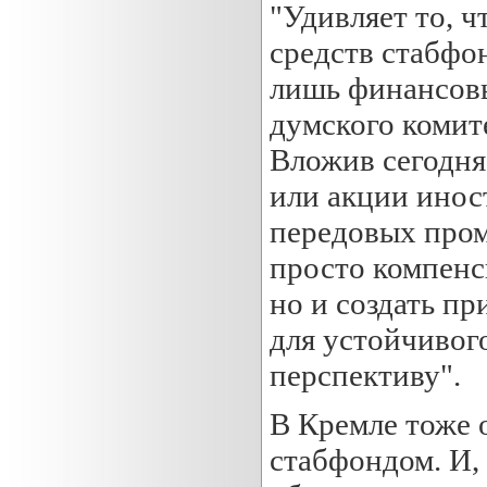
"Удивляет то, 
средств cтабфо
лишь финансовы
думского комите
Вложив сегодня
или акции инос
передовых пром
просто компен
но и создать п
для устойчивог
перспективу".
В Кремле тоже 
cтабфондом. И,