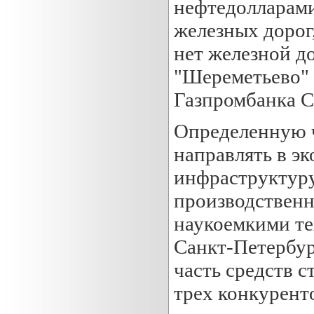
нефтедолларами
железных дорог
нет железной д
"Шереметьево" 
Газпромбанка С
Определенную 
направлять в э
инфраструктуру,
производствен
наукоемкими те
Санкт-Петербур
часть средств c
трех конкурент