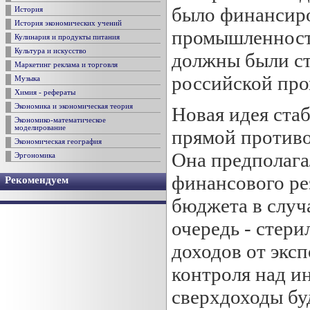
было финансиро
История
История экономических учений
промышленности
Кулинария и продукты питания
Культура и искусство
должны были ст
Маркетинг реклама и торговля
российской про
Музыка
Химия - рефераты
Экономика и экономическая теория
Новая идея ста
Экономико-математическое
моделирование
прямой противо
Экономическая география
Она предполага
Эргономика
финансового ре
Рекомендуем
бюджета в случ
очередь - стер
доходов от эксп
контроля над ин
сверхдоходы бу