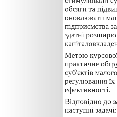
стимулювали су
обсяги та підв
оновлювати мате
підприємства за
здатні розширю
капіталовкладен
Метою курсової
практичне обґр
суб'єктів малог
регулювання їх 
ефективності.
Відповідно до з
наступні задачі: