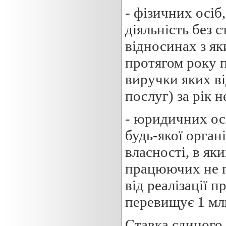
- фізичних осіб
діяльність без 
відносинах з як
протягом року п
виручки яких від
послуг) за рік 
- юридичних осі
будь-якої орга
власності, в як
працюючих не п
від реалізації п
перевищує 1 млн
Ставка єдиного 