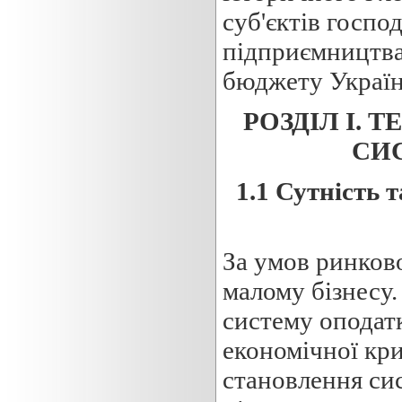
суб'єктів госпо
підприємництва,
бюджету Україн
РОЗДІЛ І. 
СИ
1.1 Сутність
т
За умов ринков
малому бізнесу.
систему оподатк
економічної кри
становлення си