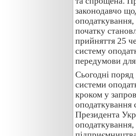
та спрощена. П
законодавчо що
оподаткування, 
початку становл
прийняття 25 че
систему оподат
передумови для 
Сьогодні поряд
системи оподатк
кроком у запро
оподаткування с
Президента Укр
оподаткування, о
підприємництва