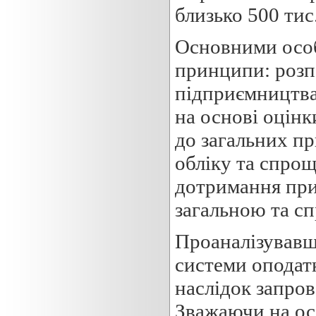
близько 500 тис
Основними особ
принципи: розп
підприємництва
на основі оцінк
до загальних п
обліку та спро
дотримання при
загальною та с
Проаналізувавш
системи оподат
наслідок запров
Зважаючи на ос