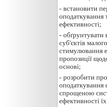
- встановити п
оподаткування т
ефективності;
- обґрунтувати 
суб'єктів малог
стимулювання е
пропозиції щодо
основі;
- розробити пр
оподаткування с
спрощеною сис
ефективності їх