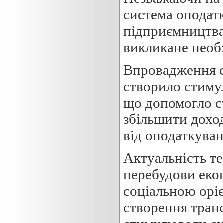
система оподатк
підприємництва
викликане необх
Впровадження с
створило стимул
що допомогло ст
збільшити дохо
від оподаткува
Актуальність те
перебудови екон
соціальною орі
створення транс