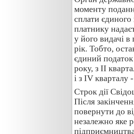
моменту поданн
сплати єдиного 
платнику надає
у його видачі в
рік. Тобто, ост
єдиний податок 
року, з ІІ кварт
і з ІV кварталу 
Строк дії Свідо
Після закінченн
повернути до ві
незалежно яке р
підприємництва: