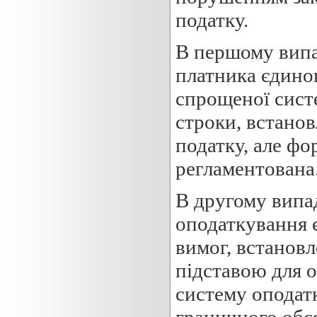
податку.
В першому випа
платника єдиног
спрощеної систе
строки, встанов
податку, але фо
регламентована
В другому випа
оподаткування 
вимог, встановл
підставою для 
систему оподат
граничного обся