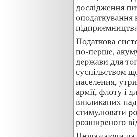
дослідження пит
оподаткування н
підприємництва
Податкова систе
по-перше, акум
держави для тог
суспільством щ
населення, утр
армії, флоту і д
викликаних над
стимулювати ро
розширеного ві
Незважаючи на 