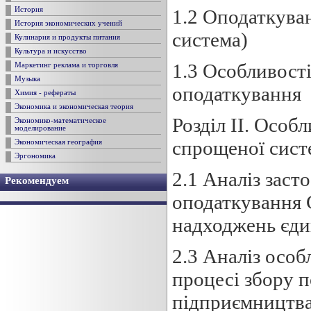
1.2 Оподаткува
История
История экономических учений
система)
Кулинария и продукты питания
Культура и искусство
1.3 Особливост
Маркетинг реклама и торговля
Музыка
оподаткування
Химия - рефераты
Экономика и экономическая теория
Розділ ІІ. Особ
Экономико-математическое
моделирование
спрощеної сист
Экономическая география
Эргономика
2.1 Аналіз заст
Рекомендуем
оподаткування 
надходжень єди
2.3 Аналіз осо
процесі збору по
підприємництв