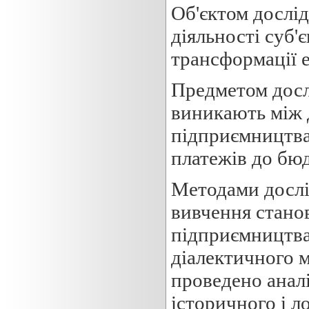
Об'єктом дослі
діяльності суб'
трансформації 
Предметом досл
виникають між 
підприємництва
платежів до бю
Методами дослі
вивчення станов
підприємництва 
діалектичного м
проведено аналі
історичного і л