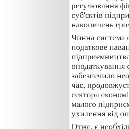
регулювання фін
суб'єктів підпр
накопичень гро
Чинна система 
податкове наван
підприємництва
оподаткування 
забезпечило нео
час, продовжує
сектора економік
малого підприє
ухилення від о
Отже, є необхід