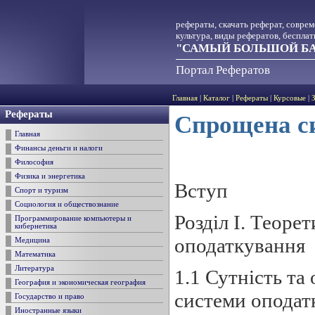
рефераты, скачать реферат, совре
культура, виды рефератов, беспла
"САМЫЙ БОЛЬШОЙ БА
Портал Рефератов
Главная
|
Каталог
|
Рефераты
|
Курсовые
|
Рефераты
Спрощена с
Главная
Финансы деньги и налоги
Философия
Физика и энергетика
Вступ
Спорт и туризм
Социология и обществознание
Розділ І. Теоре
Программирование компьютеры и
кибернетика
оподаткування
Медицина
Математика
Литература
1.1 Сутність та
География и экономическая география
системи оподат
Государство и право
Иностранные языки