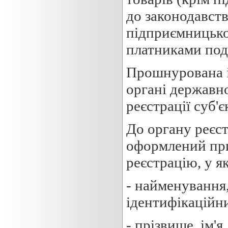
до законодавств
підприємницької
платниками пода
Прошнурована і
органі державно
реєстрації суб'
До органу реєс
оформлений прим
реєстрацію, у я
- найменування,
ідентифікаційни
- прізвище, ім'я