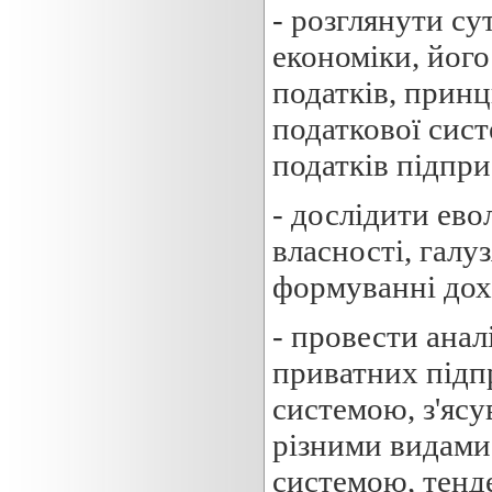
- розглянути су
економіки, його
податків, прин
податкової сист
податків підпри
- дослідити ев
власності, галу
формуванні дох
- провести анал
приватних підп
системою, з'ясу
різними видами 
системою, тенде