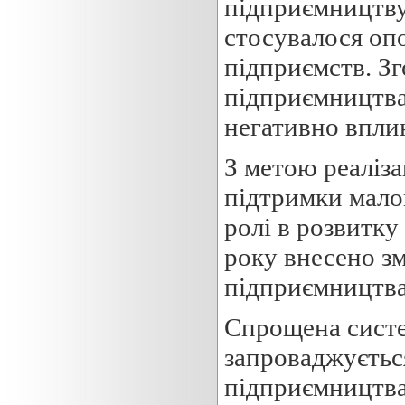
підприємництву
стосувалося оп
підприємств. Зг
підприємництва
негативно вплин
З метою реаліза
підтримки мало
ролі в розвитку
року внесено зм
підприємництва
Спрощена систем
запроваджується
підприємництва