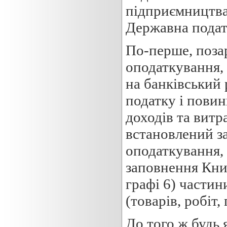
підприємництва 
Державна податк
По-перше, позар
оподаткування, 
на банківський 
податку і повин
доходів та витр
встановлений з
оподаткування,
заповнення Книг
графі 6) частин
(товарів, робіт,
До того ж будь 