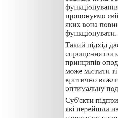
функціонування
пропонуємо свій
яких вона повин
функціонувати.
Такий підхід да
спрощення попе
принципів опод
може містити ті
критично важли
оптимальну под
Суб'єкти підпри
які перейшли н
єдиним податко