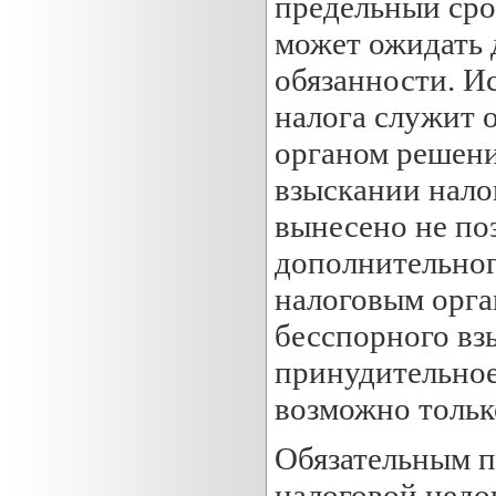
предельный сро
может ожидать 
обязанности. И
налога служит 
органом решени
взыскании нало
вынесено не по
дополнительног
налоговым орга
бесспорного вз
принудительное
возможно тольк
Обязательным п
налоговой недо