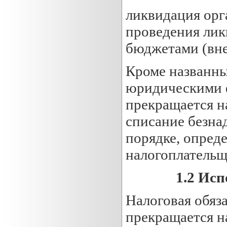
ликвидация орг
проведения лик
бюджетами (вн
Кроме названны
юридическими ф
прекращается на
списание безна
порядке, опреде
налогоплательщи
1.2
Испо
Налоговая обяза
прекращается 