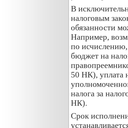
В исключительн
налоговым зако
обязанности мо
Например, возм
по исчислению,
бюджет на налог
правопреемнико
50 НК), уплата 
уполномоченного
налога за налог
НК).
Срок исполнени
устанавливаетс