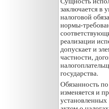
Сущность испол
заключается в у
налоговой обяз
нормы-требован
соответствующи
реализации исп
допускает и эл
частности, дог
налогоплатель
государства.
Обязанность по 
изменяется и п
установленных
актом о налога