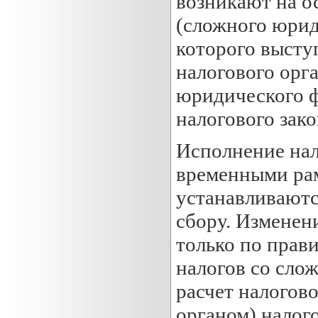
возникают на о
(сложного юрид
которого высту
налогового орг
юридического фа
налогового зако
Исполнение нал
временными рам
устанавливаютс
сбору. Изменен
только по прав
налогов со сло
расчет налогов
органом) налого