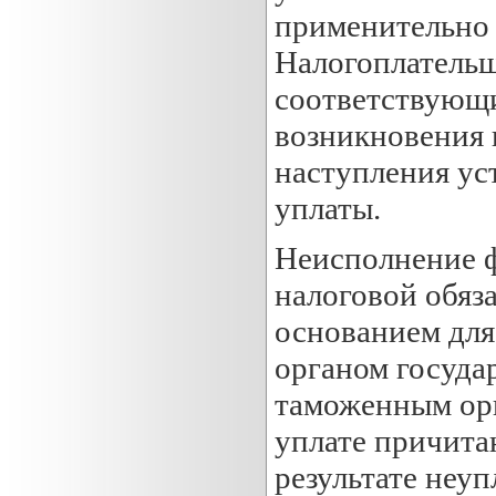
применительно 
Налогоплательщ
соответствующий
возникновения 
наступления ус
уплаты.
Неисполнение ф
налоговой обяз
основанием для
органом госуда
таможенным орг
уплате причита
результате неу