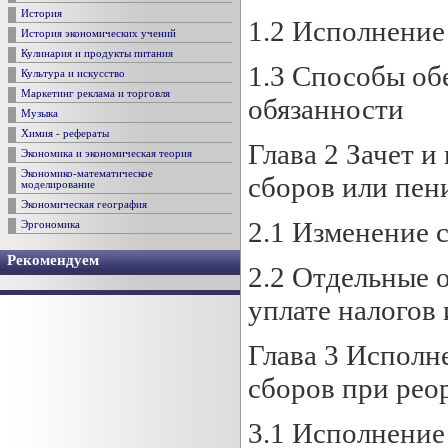
История
1.2 Исполнение
История экономических учений
Кулинария и продукты питания
1.3 Способы об
Культура и искусство
Маркетинг реклама и торговля
обязанности
Музыка
Химия - рефераты
Глава 2 Зачет и
Экономика и экономическая теория
Экономико-математическое
сборов или пен
моделирование
Экономическая география
2.1 Изменение с
Эргономика
Рекомендуем
2.2 Отдельные 
уплате налогов 
Глава 3 Исполн
сборов при рео
3.1 Исполнение