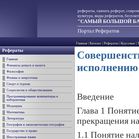
рефераты, скачать реферат, совре
культура, виды рефератов, беспла
"САМЫЙ БОЛЬШОЙ БА
Портал Рефератов
Главная
|
Каталог
|
Рефераты
|
Курсовые
|
Рефераты
Совершенств
Главная
исполнению 
Финансы деньги и налоги
Философия
Физика и энергетика
Спорт и туризм
Социология и обществознание
Введение
Программирование компьютеры и
кибернетика
Медицина
Глава 1 Поняти
Математика
прекращения на
Литература
География и экономическая география
Государство и право
1.1 Понятие на
Иностранные языки