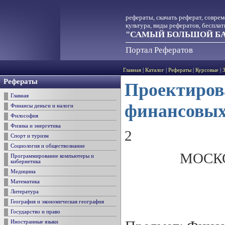
рефераты, скачать реферат, совре
культура, виды рефератов, беспла
"САМЫЙ БОЛЬШОЙ БА
Портал Рефератов
Главная
|
Каталог
|
Рефераты
|
Курсовые
|
Рефераты
Проектиров
Главная
финансовых
Финансы деньги и налоги
Философия
Физика и энергетика
2
Спорт и туризм
Социология и обществознание
МОСК
Программирование компьютеры и
кибернетика
Медицина
Математика
Литература
География и экономическая география
Государство и право
Иностранные языки