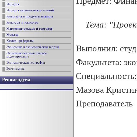
Предмет: Финан
История
История экономических учений
Кулинария и продукты питания
Тема
:
"
Проек
Культура и искусство
Маркетинг реклама и торговля
Музыка
Химия - рефераты
Выполнил: студ
Экономика и экономическая теория
Экономико-математическое
моделирование
Факультета: эк
Экономическая география
Эргономика
Специальность:
Рекомендуем
Мазова Кристи
Преподаватель