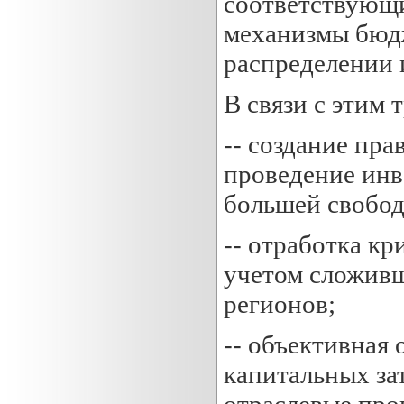
соответствующи
механизмы бюдж
распределении 
В связи с этим 
-- создание пр
проведение инв
большей свобод
-- отработка к
учетом сложивш
регионов;
-- объективная
капитальных за
отраслевые про