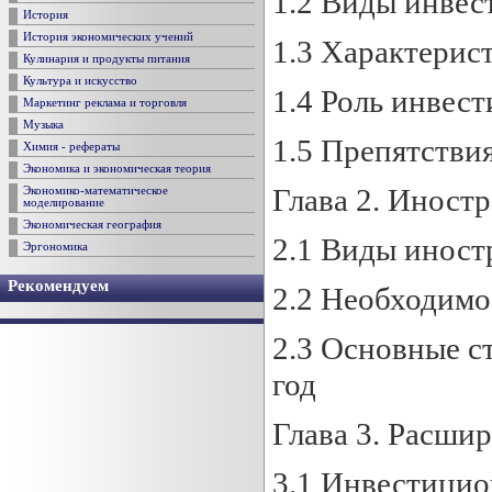
1.2 Виды инвес
История
История экономических учений
1.3 Характерис
Кулинария и продукты питания
Культура и искусство
1.4 Роль инвес
Маркетинг реклама и торговля
Музыка
1.5 Препятстви
Химия - рефераты
Экономика и экономическая теория
Глава 2. Иност
Экономико-математическое
моделирование
Экономическая география
2.1 Виды инос
Эргономика
Рекомендуем
2.2 Необходимо
2.3 Основные с
год
Глава 3. Расши
3.1 Инвестицио