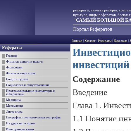
рефераты, скачать реферат, совре
культура, виды рефератов, беспла
"САМЫЙ БОЛЬШОЙ БА
Портал Рефератов
Главная
|
Каталог
|
Рефераты
|
Курсовые
|
Рефераты
Инвестицио
Главная
инвестиций
Финансы деньги и налоги
Философия
Физика и энергетика
Содержание
Спорт и туризм
Социология и обществознание
Введение
Программирование компьютеры и
кибернетика
Медицина
Глава 1. Инвес
Математика
Литература
1.1 Понятие ин
География и экономическая география
Государство и право
Иностранные языки