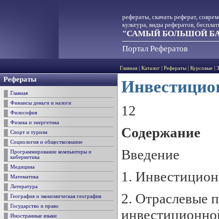
рефераты, скачать реферат, совре
культура, виды рефератов, беспла
"САМЫЙ БОЛЬШОЙ БА
Портал Рефератов
Главная
|
Каталог
|
Рефераты
|
Курсовые
|
Рефераты
Инвестицио
Главная
Финансы деньги и налоги
12
Философия
Физика и энергетика
Содержание
Спорт и туризм
Социология и обществознание
Введение
Программирование компьютеры и
кибернетика
Медицина
1. Инвестицион
Математика
Литература
2. Отраслевые 
География и экономическая география
Государство и право
инвестиционно
Иностранные языки