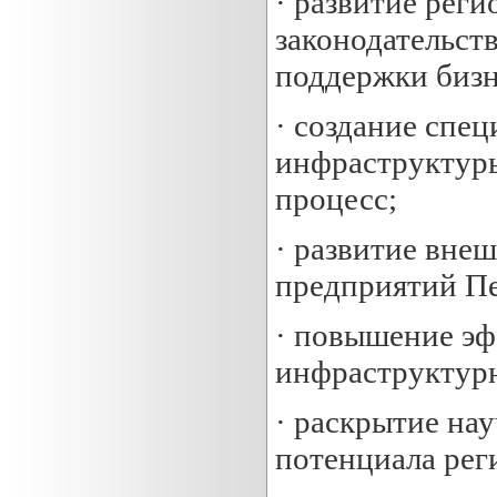
· развитие рег
законодательст
поддержки бизн
· создание спе
инфраструктур
процесс;
· развитие вне
предприятий Пе
· повышение э
инфраструктурн
· раскрытие на
потенциала рег