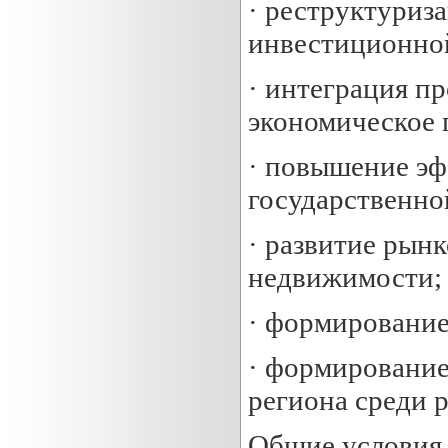
· реструктуриз
инвестиционной
· интеграция п
экономическое 
· повышение эф
государственно
· развитие рын
недвижимости;
· формирование
· формировани
региона среди 
Общие условия