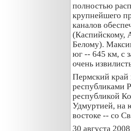
полностью расп
крупнейшего пр
каналов обеспе
(Каспийскому, 
Белому). Макси
юг -- 645 км, с 
очень извилисты
Пермский край 
республиками Р
республикой Ком
Удмуртией, на ю
востоке -- со С
30 августа 200