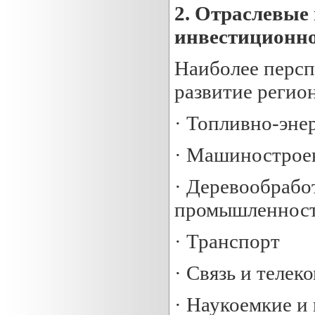
2.
Отраслевые 
инвестиционно
Наиболее перс
развитие регио
· Топливно-эне
· Машинострое
· Деревообрабо
промышленнос
· Транспорт
· Связь и теле
· Наукоемкие и