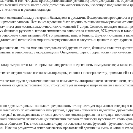
ает тезис о том, что даже при сходстве внешних условий существуют различия, обуслов
ли меньшей степени несет в себе духовную коллективность, известную под названием тр
 впечатления и реакции индивида.
ики отношений между татарами, башкирами и русскими. Исследование проводилось в рес
 и русского этносов. Целью исследования было изучить эмоционально-оценочное отноше
» и тест диагностики межличностных отношений Т. Лири. Согласно исследованиям, пред
ых башкир и русских выказали симпатию по отношению к татарам, 97% русских и тата
ое отношение к ним выразили 84% опрошенных татар и башкир. Другими словами, в цел
 длительной историей их мирного сосуществования и отсутствии ценностно-культурного
Лири показали, что, по мнению представителей других этносов, башкиры являются дост
линейны в отношениях с окружающими. Они демонстрируют скрытность и замкнутость при
татар выделяются такие черты, как лидерство и энергичность, самоуважение, а также ск
гих этногрупп, также несколько авторитарны, склонны к соперничеству, прямолинейны и
 этнических групп достаточно похожи по показателям авторитарности, эгоистичности, аг
 может свидетельствовать о том, что существует некоторое напряжение во взаимоотнош
ия по двум методикам позволяет предположить, что существует одинаковая тенденция
елательность по отношению к аут-группам, с другой - отмечается недостаток дружелюби
о каждый из исследованных этносов достаточно консолидирован и в ситуации постоянног
оей этничности, этническая идентификация позволяет личности чувствовать свою кров
ьном обществе. Так этнос выполняет одну из основных своих функций - функцию психол
ий. Именно результатом психологических преломлений деления на «мы» и «они» и стал