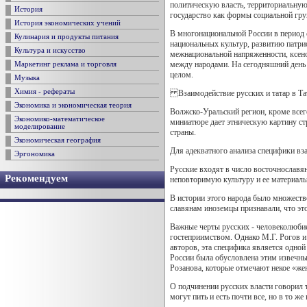
политическую власть, территориальную
История
государство как формы социальной гру
История экономических учений
В многонациональной России в период 
Кулинария и продукты питания
национальных культур, развитию патри
Культура и искусство
межнациональной напряженности, ксено
между народами. На сегодняшний день 
Маркетинг реклама и торговля
целом.
Музыка
Химия - рефераты
Взаимодействие русских и татар в Тат
Экономика и экономическая теория
Волжско-Уральский регион, кроме всего
Экономико-математическое
миниатюре дает этническую картину стр
моделирование
страны.
Экономическая география
Для адекватного анализа специфики вз
Эргономика
Русские входят в число восточнославян
Рекомендуем
неповторимую культуру и ее материаль
В истории этого народа было множеств
славянам иноземцы признавали, что это
Важные черты русских - человеколюбие 
гостеприимством. Однако М.Г. Рогов и 
авторов, эта специфика является одной
России была обусловлена этим извечны
Розанова, которые отмечают некое «жен
О подчинении русских власти говорил 
могут пить и есть почти все, но в то 