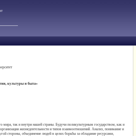
ат
верситет
игии, культуры и быта
»
о мира, так и внутри нашей страны. Будучи поликультурным государством, как и
организации жизнедеятельности и типов взаимоотношений. Анализ, понимание и
ой стороны, объединение людей в целях борьбы за обладание ресурсами,