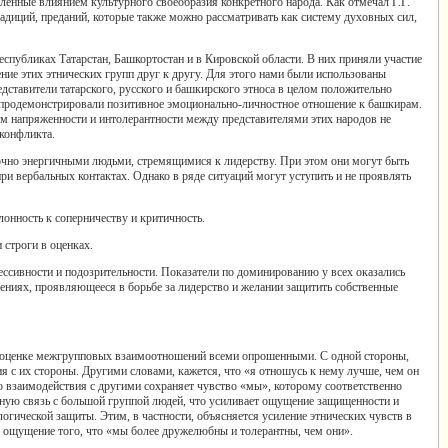
ленные влиянием культурного своеобразия конкретного народа. Как отмечал Г.Г.
адиций, преданий, которые также можно рассматривать как систему духовных сил,
публиках Татарстан, Башкортостан и в Кировской области. В них приняли участие
ние этих этнических групп друг к другу. Для этого нами были использованы
ставители татарского, русского и башкирского этноса в целом положительно
р продемонстрировали позитивное эмоционально-личностное отношение к башкирам.
ом напряженности и интолерантности между представителями этих народов не
 конфликта.
аточно энергичными людьми, стремящимися к лидерству. При этом они могут быть
 вербальных контактах. Однако в ряде ситуаций могут уступить и не проявлять
лонность к соперничеству и критичность.
 строги в оценках.
рессивности и подозрительности. Показатели по доминированию у всех оказались
ениях, проявляющееся в борьбе за лидерство и желании защитить собственные
 в оценке межгрупповых взаимоотношений всеми опрошенными. С одной стороны,
я с их стороны. Другими словами, кажется, что «я отношусь к нему лучше, чем он
о взаимодействия с другими сохраняет чувство «мы», которому соответственно
ную связь с большой группой людей, что усиливает ощущение защищенности и
огической защиты. Этим, в частности, объясняется усиление этнических чувств в
о ощущение того, что «мы более дружелюбны и толерантны, чем они».