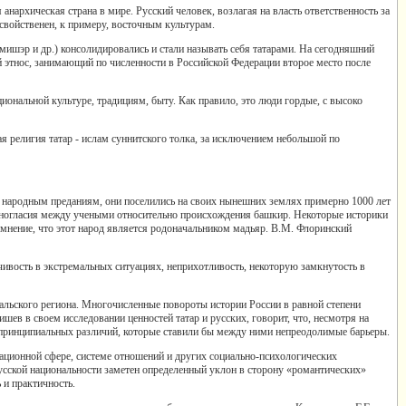
анархическая страна в мире. Русский человек, возлагая на власть ответственность за
 свойственен, к примеру, восточным культурам.
мишэр и др.) консолидировались и стали называть себя татарами. На сегодняшний
й этнос, занимающий по численности в Российской Федерации второе место после
иональной культуре, традициям, быту. Как правило, это люди гордые, с высоко
 религия татар - ислам суннитского толка, за исключением небольшой по
 народным преданиям, они поселились на своих нынешних землях примерно 1000 лет
разногласия между учеными относительно происхождения башкир. Некоторые историки
мнение, что этот народ является родоначальником мадьяр. В.М. Флоринский
ивость в экстремальных ситуациях, неприхотливость, некоторую замкнутость в
альского региона. Многочисленные повороты истории России в равной степени
ишев в своем исследовании ценностей татар и русских, говорит, что, несмотря на
ет принципиальных различий, которые ставили бы между ними непреодолимые барьеры.
вационной сфере, системе отношений и других социально-психологических
усской национальности заметен определенный уклон в сторону «романтических»
 и практичность.