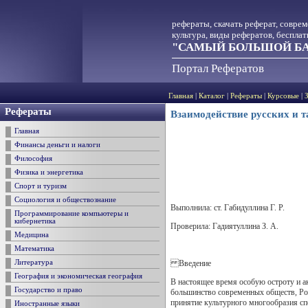
рефераты, скачать реферат, совре
культура, виды рефератов, беспла
"САМЫЙ БОЛЬШОЙ БА
Портал Рефератов
Главная
|
Каталог
|
Рефераты
|
Курсовые
|
Рефераты
Взаимодействие русских и т
Главная
Финансы деньги и налоги
Философия
Физика и энергетика
Спорт и туризм
Социология и обществознание
Выполнила: ст. Габидуллина Г. Р.
Программирование компьютеры и
кибернетика
Проверила: Гадиятуллина З. А.
Медицина
Математика
Введение
Литература
География и экономическая география
В настоящее время особую остроту и а
Государство и право
большинство современных обществ, Рос
принятие культурного многообразия сп
Иностранные языки