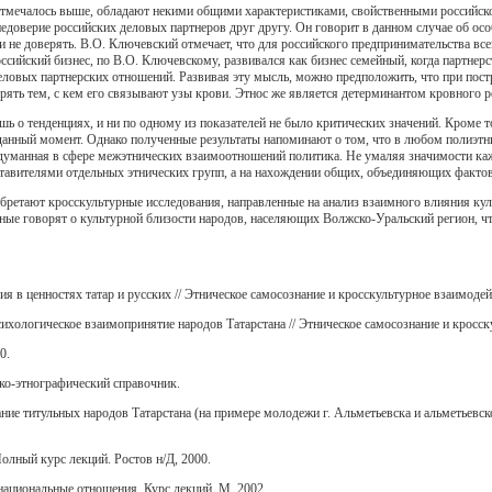
к отмечалось выше, обладают некими общими характеристиками, свойственными российск
едоверие российских деловых партнеров друг другу. Он говорит в данном случае об осо
и не доверять. В.О. Ключевский отмечает, что для российского предпринимательства все
ссийский бизнес, по В.О. Ключевскому, развивался как бизнес семейный, когда партнер
ловых партнерских отношений. Развивая эту мысль, можно предположить, что при пост
рять тем, с кем его связывают узы крови. Этнос же является детерминантом кровного 
шь о тенденциях, и ни по одному из показателей не было критических значений. Кроме 
данный момент. Однако полученные результаты напоминают о том, что в любом полиэтни
думанная в сфере межэтнических взаимоотношений политика. Не умаляя значимости кажд
тавителями отдельных этнических групп, а на нахождении общих, объединяющих фактов 
обретают кросскультурные исследования, направленные на анализ взаимного влияния кул
ные говорят о культурной близости народов, населяющих Волжско-Уральский регион, чт
я в ценностях татар и русских // Этническое самосознание и кросскультурное взаимодей
ихологическое взаимопринятие народов Татарстана // Этническое самосознание и кросск
0.
ко-этнографический справочник.
ние титульных народов Татарстана (на примере молодежи г. Альметьевска и альметьевск
олный курс лекций. Ростов н/Д, 2000.
национальные отношения. Курс лекций. М, 2002.