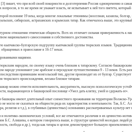
[3] пишет, что при всей своей покорности и долготерпении Россия одновременно и самая 
опросов, в то же время не уважает власть, не испытывает к ней того пиетета, который
орой половине 19 века, когда многие локальные этнонимы (моселман, казанлы, болгар, 
ральских, сибирских, астраханских и крымских татар. Как отмечалось выше, это крупны
ьтурном отношении этническая общность. Всех их отличает сильная приверженность к нац
вом национального самосознания и собственного достоинства.
ую кыпчакско-булгарскую подгруппу кыпчакской группы тюркских языков. Традиционная
 обращенных в православие в 16-17 веках.
зированными нациями.
юркским народом, по своему языку очень близким к татарскому. Согласно башкирским
ном народе упоминают уже арабские и персидские путешественники 9 - 13 веков. Есть 
последствии принявшим монгольский тип, другие производят их от булгар. Существует 
мя тюркского происхождения, весьма близкое татарам.
шкир можно отнести исполнительность, аккуратность, высокую психологическую устойч
ости, выражающееся в башкирской пословице «Умел дать клятву, умей и сдержать ее».
ы и башкиры имеют длительный опыт совместного проживания на территории Волжско-Ур
о не могло не сказаться на общности ряда их характеристик и ментальности. Так, Б.С. Ал
ура, религия и т.д.), в глубинных (ценностных) основаниях рассматриваемых культур н
и и политико-экономических условий, все же отмечаются различия в их ценностно-моти
иям Б.С. Алишева, о котором говорилось выше, в структуре ценностей молодых людей р
вость, свобода и др.), тогда как татары в целом демонстрируют большую приземленность