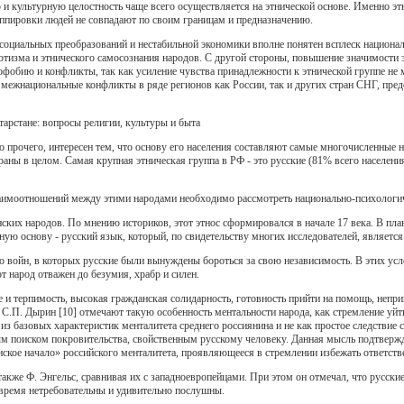
 и культурную целостность чаще всего осуществляется на этнической основе. Именно эт
ппировки людей не совпадают по своим границам и предназначению.
социальных преобразований и нестабильной экономики вполне понятен всплеск национал
отизма и этнического самосознания народов. С другой стороны, повышение значимости э
фобию и конфликты, так как усиление чувства принадлежности к этнической группе не
межнациональные конфликты в ряде регионов как России, так и других стран СНГ, предс
арстане: вопросы религии, культуры и быта
 прочего, интересен тем, что основу его населения составляют самые многочисленные на
аны в целом. Самая крупная этническая группа в РФ - это русские (81% всего населени
аимоотношений между этими народами необходимо рассмотреть национально-психологич
ских народов. По мнению историков, этот этнос сформировался в начале 17 века. В пла
ную основу - русский язык, который, по свидетельству многих исследователей, являетс
о войн, в которых русские были вынуждены бороться за свою независимость. В этих усл
т народ отважен до безумия, храбр и силен.
и терпимость, высокая гражданская солидарность, готовность прийти на помощь, непри
С.П. Дырин [10] отмечают такую особенность ментальности народа, как стремление уйт
 из базовых характеристик менталитета среднего россиянина и не как простое следствие 
м поиском покровительства, свойственным русскому человеку. Данная мысль подтверж
ское начало» российского менталитета, проявляющееся в стремлении избежать ответстве
также Ф. Энгельс, сравнивая их с западноевропейцами. При этом он отмечал, что русск
же время нетребовательны и удивительно послушны.