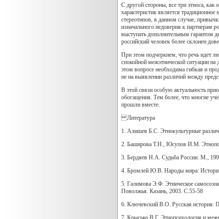
С другой стороны, все три этноса, ка
характеристик является традиционное н
стереотипов, в данном случае, привычк
изначального недоверия к партнерам ро
выступать дополнительным гарантом де
российский человек более склонен дове
При этом подчеркнем, что речь идет ли
спокойной межэтнической ситуации на 
этом вопросе необходима гибкая и про
не на выявлении различий между предс
В этой связи особую актуальность при
обогащения. Тем более, что многие уче
прошли вместе.
Литература
1. Алишев Б.С. Этнокультурные различи
2. Баширова Т.Н., Юсупов И.М. Этнопс
3. Бердяев Н.А. Судьба России. М., 199
4. Бромлей Ю.В. Народы мира: Истори
5. Галимова Э.Ф. Этническое самосозна
Поволжья. Казань, 2003. С.55-58
6. Ключевский В.О. Русская история. П
7. Крысько В.Г. Этнопсихология и меж