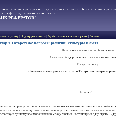
менные рефераты, реферат на тему, рефераты бесплатно, банк рефератов, рефер
тные рефераты, экономический реферат
НК РЕФЕРАТОВ"
Заказать работу
|
Подбор репетитора
|
Заработать на написании работ
|
Реклама
атар в Татарстане: вопросы религии, культуры и быта
Федеральное агентство по образованию
Казанский Государственный Технологический Уни
Реферат на тему:
«
Взаимодействие русских и татар в Татарстане: вопросы рел
Казань, 2010
ктуальность приобретает проблема межэтнических взаимоотношений как в масштабе всег
сия нуждается в обобщенном знании разнообразных этнических картин мира, способов 
особствует лучшему взаимопониманию между людьми, населяющими одну страну. С друг