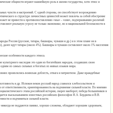
нические общности играют важнейшую роль в жизни государства, хотя этнос и
ьных чувств и настроений. С одной стороны, он способствует возрождению
тнического в структуре личностных ценностей может повлечь за собой обострение
 может не привести к противопоставлению «мы» - «они», подчеркиванию различий
тавляют реальную угрозу не только экономике, но и национальной безопасности в
роды России (русские, татары, башкиры, чуваши и др.) и в этом плане он в
я), далее идут татары (около 4%). Башкиры и чуваши составляют около 1% населения
еские особенности каждого этноса.
не культурного наследия это один из богатейших народов, создавших свою
я одним из самых сильных и богатых из живых языков мира.
овиях проявлялись воинская доблесть, отвага и патриотизм. Даже враждебные
хотливость и др. Испокон веков русский народ славился хлебосольством и
и от ответственности, ориентированность на подчинение сильной власти. По мнению
социалистического этапа российской истории, скорее наоборот, победа большевиков в
дается высказыванием известных российских философов Н.А. Бердяева и В.В.
нности и подчиниться сильной власти.
ие никогда не поддаются панике, хорошо сложены, обладают хорошим здоровьем,