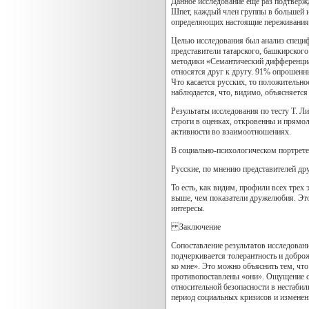
Данное исследование еще раз подтвержд
Шпет, каждый член группы в большей и
определяющих настоящие переживания,
Целью исследования был анализ специф
представители татарского, башкирского
методики «Семантический дифференциал
относятся друг к другу. 91% опрошенн
Что касается русских, то положительн
наблюдается, что, видимо, объясняется
Результаты исследования по тесту Т. 
строги в оценках, откровенны и прямо
активности во взаимоотношениях.
В социально-психологическом портрете 
Русские, по мнению представителей дру
То есть, как видим, профили всех трех
выше, чем показатели дружелюбия. Это
интересы.
Заключение
Сопоставление результатов исследован
подчеркивается толерантность и доброж
ко мне». Это можно объяснить тем, чт
противопоставлены «они». Ощущение св
относительной безопасности в нестабил
период социальных кризисов и изменен