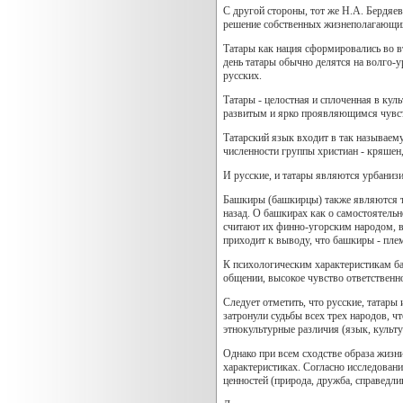
С другой стороны, тот же Н.А. Бердяев 
решение собственных жизнеполагающих в
Татары как нация сформировались во вт
день татары обычно делятся на волго-у
русских.
Татары - целостная и сплоченная в кул
развитым и ярко проявляющимся чувст
Татарский язык входит в так называем
численности группы христиан - кряшен,
И русские, и татары являются урбани
Башкиры (башкирцы) также являются т
назад. О башкирах как о самостоятель
считают их финно-угорским народом, в
приходит к выводу, что башкиры - пле
К психологическим характеристикам ба
общении, высокое чувство ответственн
Следует отметить, что русские, татар
затронули судьбы всех трех народов, чт
этнокультурные различия (язык, культ
Однако при всем сходстве образа жизн
характеристиках. Согласно исследован
ценностей (природа, дружба, справедли