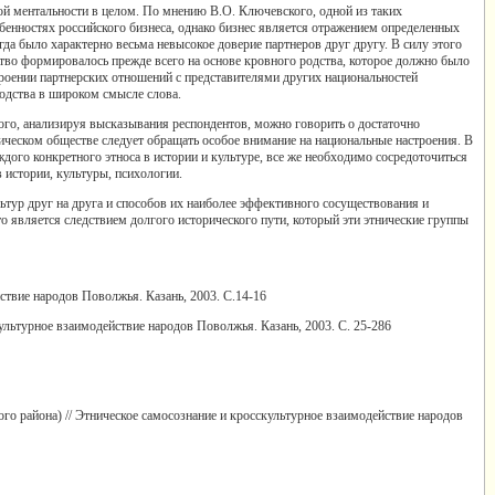
ой ментальности в целом. По мнению В.О. Ключевского, одной из таких
бенностях российского бизнеса, однако бизнес является отражением определенных
гда было характерно весьма невысокое доверие партнеров друг другу. В силу этого
ство формировалось прежде всего на основе кровного родства, которое должно было
роении партнерских отношений с представителями других национальностей
родства в широком смысле слова.
того, анализируя высказывания респондентов, можно говорить о достаточно
ческом обществе следует обращать особое внимание на национальные настроения. В
ого конкретного этноса в истории и культуре, все же необходимо сосредоточиться
истории, культуры, психологии.
ьтур друг на друга и способов их наиболее эффективного сосуществования и
о является следствием долгого исторического пути, который эти этнические группы
ствие народов Поволжья. Казань, 2003. С.14-16
ультурное взаимодействие народов Поволжья. Казань, 2003. С. 25-286
ого района) // Этническое самосознание и кросскультурное взаимодействие народов