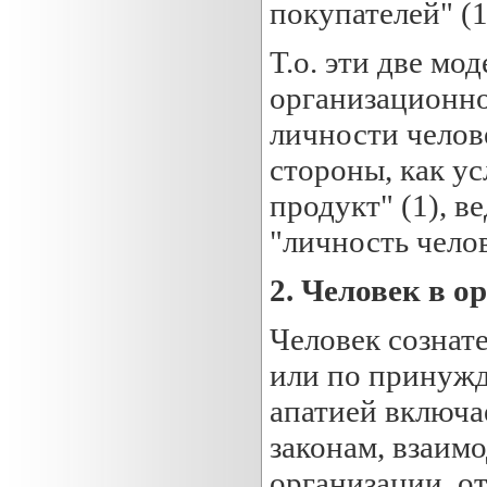
покупателей" (1
Т.о. эти две мо
организационно
личности челове
стороны, как ус
продукт" (1), в
"личность чело
2. Человек в о
Человек сознат
или по принужд
апатией включае
законам, взаим
организации, от