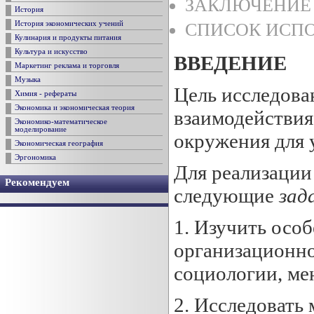
ЗАКЛЮЧЕНИЕ 
История
История экономических учений
СПИСОК ИСПО
Кулинария и продукты питания
Культура и искусство
ВВЕДЕНИЕ
Маркетинг реклама и торговля
Музыка
Цель исследова
Химия - рефераты
Экономика и экономическая теория
взаимодействия
Экономико-математическое
моделирование
окружения для 
Экономическая география
Эргономика
Для реализации
Рекомендуем
следующие
зад
1. Изучить осо
организационно
социологии, ме
2. Исследовать