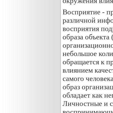
окружения влия
Восприятие - п
различной инфо
восприятия под
образа объекта
организационно
небольшое коли
обращается к п
влиянием качес
самого человек
образ организац
обладает как н
Личностные и с
воспринимающег