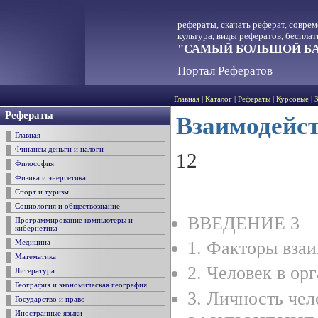
рефераты, скачать реферат, совре
культура, виды рефератов, беспла
"САМЫЙ БОЛЬШОЙ БА
Портал Рефератов
Главная
|
Каталог
|
Рефераты
|
Курсовые
|
Рефераты
Взаимодейст
Главная
Финансы деньги и налоги
12
Философия
Физика и энергетика
Спорт и туризм
Социология и обществознание
ВВЕДЕНИЕ 3
Программирование компьютеры и
кибернетика
1. Факторы вза
Медицина
Математика
2. Человек в ор
Литература
География и экономическая география
3. Личность чел
Государство и право
Иностранные языки