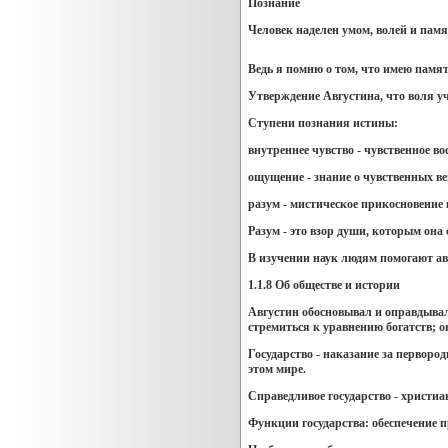
Познание
Человек наделен умом, волей и памят
Ведь я помню о том, что имею памят
Утверждение Августина, что воля уч
Ступени познания истины:
внутреннее чувство - чувственное во
ощущение - знание о чувственных в
разум - мистическое прикосновение 
Разум - это взор души, которым она 
В изучении наук людям помогают ав
1.1.8 Об обществе и истории
Августин обосновывал и оправдывал
стремиться к уравнению богатств; о
Государство - наказание за перворо
этом мире.
Справедливое государство - христиан
Функции государства: обеспечение п