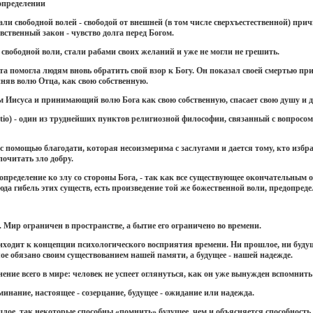
допределении
али свободной волей - свободой от внешней (в том числе сверхъестественной) п
вственный закон - чувство долга перед Богом.
вободной воли, стали рабами своих желаний и уже не могли не грешить.
 помогла людям вновь обратить свой взор к Богу. Он показал своей смертью при
иняв волю Отца, как свою собственную.
 Иисуса и принимающий волю Бога как свою собственную, спасает свою душу и до
atio) - один из труднейших пунктов религиозной философии, связанный с вопросо
 помощью благодати, которая несоизмерима с заслугами и дается тому, кто избра
почитать зло добру.
определение ко злу со стороны Бога, - так как все существующее окончательным о
да гибель этих существ, есть произведение той же божественной воли, предопреде
 Мир ограничен в пространстве, а бытие его ограничено во времени.
ходит к концепции психологического восприятия времени. Ни прошлое, ни будущ
е обязано своим существованием нашей памяти, а будущее - нашей надежде.
ение всего в мире: человек не успеет оглянуться, как он уже вынужден вспомнить 
минание, настоящее - созерцание, будущее - ожидание или надежда.
лое, так некоторые способны «помнить» будущее, чем и объясняется способность я