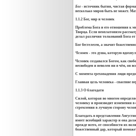
Бог
- источник бытия, чистая форма
несколько миров быть не может. Мат
1.1.2 Бог, мир и человек
Проблема Бога и его отношения к ми
Творца. Если неоплатонизм рассматр
делал различия толкований Бога о
Бог бестелесен, а значит божествен
Человек
- это душа, которую вдохнул
Человек создавался Богом, как своб
несвободен и неволен ни в чём, он вс
С момента грехопадения люди предопр
Главная цель человека - спасение п
1.1.3 О благодати
Силой, которая во многом определяе
человеку и производит изменения в 
стремления в лучшую сторону челов
Благодать в представлении Августин
имеет всеобщий характер и она должн
прежде всего, от способности их вол
божественный дар, который поможет 