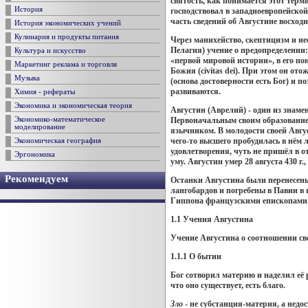
святость, как понимается этот тер
История
господствовал в западноевропейско
часть сведений об Августине восход
История экономических учений
Кулинария и продукты питания
Через манихейство, скептицизм и не
Пелагия) учение о предопределении:
Культура и искусство
«первой мировой истории», в его пони
Маркетинг реклама и торговля
Божия (civitas dei). При этом он от
Музыка
(основа достоверности есть Бог) и 
развиваются.
Химия - рефераты
Экономика и экономическая теория
Августин (Аврелий) - один из знам
Первоначальным своим образованием
Экономико-математическое
моделирование
язычником. В молодости своей Авгу
чего-то высшего пробудилась в нём 
Экономическая география
удовлетворения, чуть не пришёл в о
Эргономика
уму. Августин умер 28 августа 430 г
Рекомендуем
Останки Августина были перенесены
лангобардов и погребены в Павии в 
Гиппона французскими епископами
1.1 Учения Августина
Учение Августина о соотношении сво
1.1.1 О бытии
Бог сотворил материю и наделил её 
что оно существует, есть благо.
Зло
- не субстанция-материя, а недос