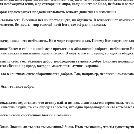
я необходимы вещи, а до сотворения мира, когда ничего не было, не было и време
орая характеризует продолжительность всякого движения и изменения.
на только есть. В вечном нет ни преходящего, ни будущего. В вечности нет измен
етов. Вечность - мир мыслей-идей Бога, где всё раз и навсегда.
одчеркивали его всеблагость. Но в мире творится и зло. Почему Бог допускает зло
енное Богом в той или иной мере причастно к абсолютной доброте
- всеблагости Б
 них вложены внеземной образ и смысл. В меру этого в природе, в людях, в общест
сама по себе, а ослабленное добро, необходимая ступень к добру. Видимое несовер
го: «Всякая природа, которая может стать лучше - хороша».
 зло в конечном счете оборачивается добром. Так, например, человека наказывают
бы, что такое добро.
 показалось вероятным, что истину найти нельзя, а мне кажется вероятным, что
известна людям, то как определялось бы, что одно правдоподобнее (то есть более 
овека о своем собственном бытии и сознании.
Знаю. Знаешь ли ты, что ты мыслишь? Знаю. Итак ты знаешь, что ты существуешь