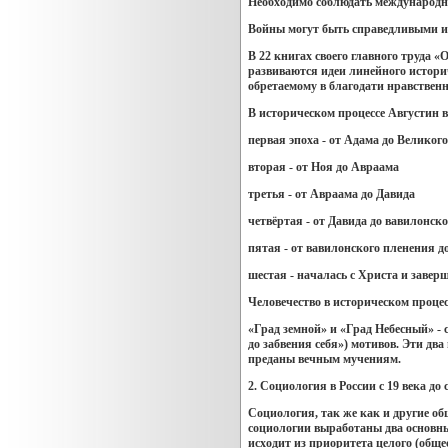
Необходимо соблюдать международн
Войны могут быть справедливыми и 
В 22 книгах своего главного труда 
развиваются идеи линейного истори
обретаемому в благодати нравственн
В историческом процессе Августин 
первая эпоха - от Адама до Великог
вторая - от Ноя до Авраама
третья - от Авраама до Давида
четвёртая - от Давида до вавилонск
пятая - от вавилонского пленения 
шестая - началась с Христа и завер
Человечество в историческом процесс
«Град земной» и «Град Небесный» - 
до забвения себя») мотивов. Эти дв
преданы вечным мучениям.
2. Социология в России с 19 века до
Социология, так же как и другие о
социологии выработаны два основных
исходит из приоритета целого (обще