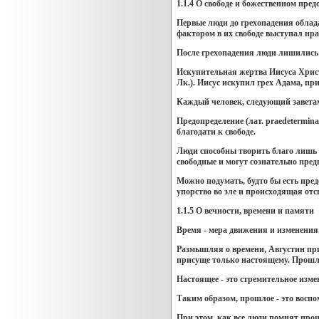
1.1.4 О свободе и божественном пре
Первые люди до
грехопадения облад
фактором в их свободе выступал нра
После грехопадения люди лишились с
Искупительная жертва Иисуса Христа
Лк.). Иисус искупил грех Адама, пр
Каждый человек, следующий заветам
Предопределение (лат. praedetermin
благодати к свободе.
Люди способны творить благо лишь с
свободные и могут сознательно пред
Можно подумать, будто бы есть пред
упорство во зле и происходящая отсю
1.1.5 О вечности, времени и памяти
Время - мера движения и изменения.
Размышляя о времени, Августин при
присуще только настоящему. Прошло
Настоящее - это стремительное измен
Таким образом, прошлое - это воспо
При этом, как все люди помнят прош