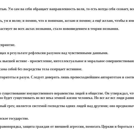
ью. Ум сам на себя обращает направленность воли, то есть всегда себя сознает, вс
ь, ум и волю; и помню, что я понимаю, желаю и помню; а ещё желаю, чтобы я им
аствует во всех актах познания, стало нововведением в теории познания.
сприятие.
ещах в результате рефлексии разумом над чувственными данными.
к высшей истине - просветление, интеллектуальное и моральное совершенствован
сама собой без посредства тела созерцает истинное.
торитеты и разум. Следует доверять лишь превосходнейшим авторитетам и соотве
 существование имущественного неравенства людей в обществе. Он утверждал, чт
но будет существовать во все века земной жизни человека. Но все же все люди ра
дный грех; является системой господства одних людей над другими; оно предназн
ское государство.
равопорядка, защита граждан от внешней агрессии, помогать Церкви и бороться с