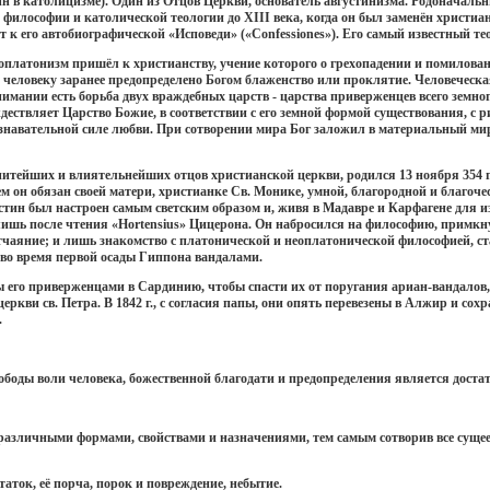
мин в католицизме). Один из Отцов Церкви, основатель августинизма. Родонача
й философии и католической теологии до XIII века, когда он был заменён христ
ит к его автобиографической «Исповеди» («Confessiones»). Его самый известный т
оплатонизм пришёл к христианству, учение которого о грехопадении и помилован
 человеку заранее предопределено Богом блаженство или проклятие. Человеческая
мании есть борьба двух враждебных царств - царства приверженцев всего земного, в
ождествляет Царство Божие, в соответствии с его земной формой существования, с
познавательной силе любви. При сотворении мира Бог заложил в материальный ми
енитейших и влиятельнейших отцов христианской церкви, родился 13 ноября 354 
 он обязан своей матери, христианке Св. Монике, умной, благородной и благоче
стин был настроен самым светским образом и, живя в Мадавре и Карфагене для и
лишь после чтения «Hortensius» Цицерона. Он набросился на философию, примкнул
тчаяние; и лишь знакомство с платонической и неоплатонической философией, ст
., во время первой осады Гиппона вандалами.
 его приверженцами в Сардинию, чтобы спасти их от поругания ариан-вандалов, 
церкви св. Петра. В 1842 г., с согласия папы, они опять перевезены в Алжир и со
.
боды воли человека, божественной благодати и предопределения является достат
различными формами, свойствами и назначениями, тем самым сотворив все сущее в
таток, её порча, порок и повреждение, небытие.