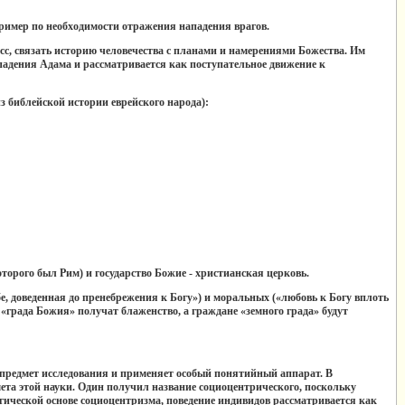
ример по необходимости отражения нападения врагов.
есс, связать историю человечества с планами и намерениями Божества. Им
падения Адама и рассматривается как поступательное движение к
з библейской истории еврейского народа):
которого был Рим) и государство Божие - христианская церковь.
е, доведенная до пренебрежения к Богу») и моральных («любовь к Богу вплоть
 «града Божия» получат блаженство, а граждане «земного града» будут
й предмет исследования и применяет особый понятийный аппарат. В
мета этой науки. Один получил название социоцентрического, поскольку
огической основе социоцентризма, поведение индивидов рассматривается как