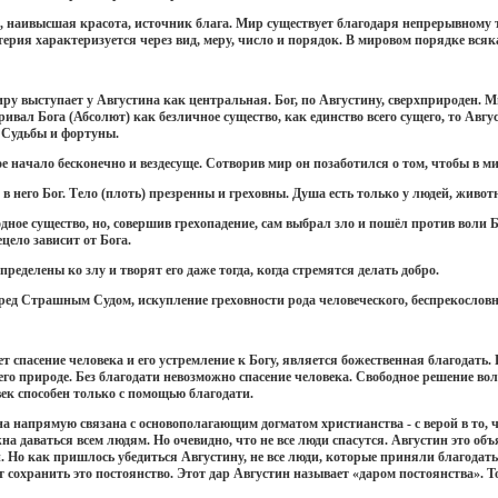
, наивысшая красота, источник блага. Мир существует благодаря непрерывному 
ерия характеризуется через вид, меру, число и порядок. В мировом порядке всяка
ру выступает у Августина как центральная. Бог, по Августину, сверхприроден. Ми
ивал Бога (Абсолют) как безличное существо, как единство всего сущего, то Авг
т
Судьбы и фортуны.
ное начало бесконечно и вездесуще. Сотворив мир он позаботился о том, чтобы в 
 в него Бог. Тело (плоть) презренны и греховны. Душа есть только у людей, живот
одное существо, но, совершив грехопадение, сам выбрал зло и пошёл против воли Б
ецело зависит от Бога.
еделены ко злу и творят его даже тогда, когда стремятся делать добро.
еред Страшным Судом, искупление греховности рода человеческого, беспрекослов
т спасение человека и его устремление к Богу, является божественная благодать.
его природе. Без благодати невозможно спасение человека. Свободное решение вол
ек способен только с помощью благодати.
а напрямую связана с основополагающим догматом христианства - с верой в то, чт
а даваться всем людям. Но очевидно, что не все люди спасутся. Августин это объ
и. Но как пришлось убедиться Августину, не все люди, которые приняли благодать
сохранить это постоянство. Этот дар Августин называет «даром постоянства». Т