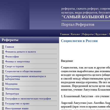
рефераты, скачать реферат, совре
культура, виды рефератов, беспла
"САМЫЙ БОЛЬШОЙ БА
Портал Рефератов
Главная
|
Каталог
|
Рефераты
|
Курсовые
|
Рефераты
Социология в России
Главная
Финансы деньги и налоги
Философия
Введение
Физика и энергетика
Спорт и туризм
Социология, так же как и другие о
социологии выработаны два основных
Социология и обществознание
исходит из приоритета целого (обще
Программирование компьютеры и
и связей между общественными груп
кибернетика
подходами иногда огромны. Но все 
Медицина
знания. Передомной встали цели соц
Математика
понятие, учение Августина Блаженн
Литература
1
. Бл
аженный Августин - его учение
География и экономическая география
Аврелий Августин (лат. Aurelius Au
Государство и право
церквей (при этом в православии об
Иностранные языки