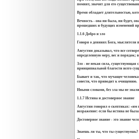
помнят, значит для его существовани
Время обладает длительностью, кот
Вечность - она ни была, ни будет, о
прошедших и будущих изменений предм
1.1.6 Добро и зло
Говоря о деяниях Бога, мыслители п
Августин доказывал, что все сотвор
определенную меру, вес и порядок; в
Зло - не некая сила, существующая 
принципиальной благости всего суще
Бывает и так, что мучащее человека
совести, что приводит к очищению.
Иными словами, без зла мы не знали 
1.1.7 Истина и достоверное знание
Августин говорил о скептиках: «им
возражение: если бы истина не была 
Достоверное знание - это знание чел
Знаешь ли ты, что ты существуешь? 