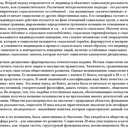
ры. Второй подход отправляется от индивида и объясняет социальную реальност
ского, или гуманистического. Различные методологические подходы - это разли
мпирических
социологических исследований
- так называемые «количественные» и
орый отличает социологию от других общественных наук. Его специфика состоит в
ндивидуальное действие изучается на фоне отношений социальных групп, а значи
пповые границы, выражающее определенную групповую позицию по отношению к 
ых, культурных, нормативных и т.п. - и в этом смысле
социальное
. Поэтому исх
иальное действие и социальное взаимодействие, социальная стратификация и соц
азывается индивидуальное поведение, тем сложнее механизмы этой упорядоченно
и, которая в социологии называется
социальный порядок
, формируется и воспрои
й
и усваивается индивидами в процессе
социализации
таким образом, что индивид
типичность и повторяемость поведения людей, наличие устойчивых социальных с
ктивных
социальных законов
, которые изучает социология как
научная
дисциплины.
учная дисциплина сформировалась относительно недавно. Истоки социологии мо
печить счастье всем людям и могущество правителям. Античность, среденевековь
ка в нем, свои схемы общественного развития. Однако возникновение социологии в
ого времени. Ее возникновение связывают с именем О. Конта, который в 30-х гг
ще предстояло создать. В своей знаменитой классификации наук Конт поместил со
ину» всех наук. Эта новая наука, по Конту, должна была отличаться от прежних н
 спекулятивной, умозрительной философии, давать точное, «позитивное», общезн
. Во-вторых, тем, что, подобно естественным наукам, обеспечивающим господство
озиция получила название
позитивизма
и на протяжении многих десятилетий зан
знании. Общество рассматривалось по аналогии с природным объектом, функцио
я реальностью, социологи 19 века искали эвристические аналогии или метафори
рвинизм, эволюционизм
- важнейшие понятия, которые характеризуют данный эта
во и его изменения, была заимствована из биологии. Она уподобляла общество 
ора роста - для описания его развития. Социология 20 века унаследовала класс
ениях, как теория систем, структурный функционализм, неоэволюционизм. На цел