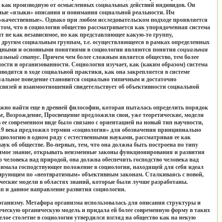
ь как производную от осмысленных социальных действий индивидов. Он
чные «языки» описания и понимания социальной реальности. Им
 «качественные». Однако при любом исследовательском подходе проявляется
 том, что в социологии общество рассматривается как упорядоченная система
т не как независимое, но как представляющее какую-то группу,
другим социальным группам, т.е. осуществляющееся в рамках определенных
одными и основными понятиями в социологии являются понятия
социальная
иальный статус
.
Причем чем более сложным является общество, тем более
сти и организованности. Социология изучает, как (каким образом) система
зводится в ходе социальной практики, как она закрепляется в системе
уальное поведение становится социально типичным и достаточно
вязей и взаимоотношений свидетельствует об объективности социальной
жно найти еще в древней философии, которая пыталась определить порядок
е, Возрождение, Просвещение предложили свои, уже теоретические, модели
 ее современном виде было связано с ориентацией на новый тип научности,
. 19 века предложил термин «социология» для обозначения принципиально
циологию в одном ряду с естественными науками, рассматривая ее как
аук об обществе. Во-первых, тем, что она должна быть построена по типу
ачимое знание, открывать неизменные законы функционирования и развития
 человека над природой, она должна обеспечить господство человека над
имала господствующее положение в социологии, находящей для себя идеал
нирующим по «неотвратимым» объективным законам. Сталкиваясь с новой,
ческие модели в областях знаний, которые были лучше разработаны.
п и данное направление развития социологии.
организму. Метафора организма использовалась для описания структуры и
ическую органическую модель и придала ей более современную форму в таких
ое столетие в социологии утвердился взгляд на общество как на некую