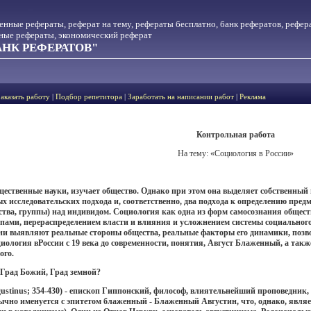
менные рефераты, реферат на тему, рефераты бесплатно, банк рефератов, рефер
тные рефераты, экономический реферат
НК РЕФЕРАТОВ"
Заказать работу
|
Подбор репетитора
|
Заработать на написании работ
|
Реклама
Контрольная работа
На тему: «Социология в России»
бщественные науки, изучает общество. Однако при этом она выделяет собственны
 исследовательских подхода и, соответственно, два подхода к определению пред
ства, группы) над индивидом. Социология как одна из форм самосознания обществ
пами, перераспределением власти и влияния и усложнением системы социальног
они выявляют реальные стороны общества, реальные факторы его динамики, позво
иология вРоссии с 19 века до современности, понятия, Август Блаженный, а также
ого.
 Град Божий, Град земной?
gustinus; 354-430) - епископ Гиппонский, философ, влиятельнейший проповедник
ычно именуется с эпитетом блаженный - Блаженный Августин, что, однако, являе