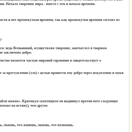
ни. Начало творения мира - вместе с тем и начало времени.
чивости и нет промежутков времени, так как промежутки времени состоят из
?
ога: ведь Всевышний, осуществляя творение, запечатлел в тварном
ве заключено добро.
шенство является частью мировой гармонии и свидетельствует о
 за преступление (зло) с целью принести ему добро через искупление и муки
 найти можно». Критикуя скептицизм он выдвинул против него следующее
похоже на истину), чем другое.
, знаешь, что живешь, знаешь, что познаешь.