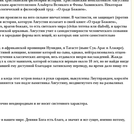
льник христианской философии истории. Христианский неоплатонизм Августина
ианским аристотелизмом Альберта Великого и Фомы Аквинского. Некоторая
еологический и философский труд - «О граде Божием».
ии произвело на него сильное впечатление. В частности, он защищает (против
 история, которую Августин излагает в своей книге «О граде Божием»,
рагов божьих, то есть светского мира (civitas terrena или diaboli), и царства
 римской церковью. Августин учит о самодостоверности человеческого сознания
р в зародыше формы всех вещей, из которых они затем самостоятельно
г. в африканской провинции Нумидия, в Тагасте (ныне Сук-Арас в Алжире).
стивой женщине, влияние которой на сына, однако, нейтрализовалось отцом-
зучения классических авторов, весь отдавался вихрю наслаждений. Жажда
 к секте манихеев, которой оставался верным около 10 лет, но не найдя нигде
авшей ему доступной благодаря латинскому переводу, на время дало пищу его
а когда этот остров попал в руки сарацин, выкуплены Лиутпрандом, королём
храняются там подле памятника Августину, воздвигнутого ему на развалинах
очно неоднородным и не носит системного характера.
 нашем мире. Деяния Бога есть благо, а значит и все сущее, именно потому,