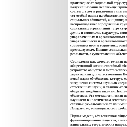
производное от социальной структу
получил название человекоцентриче
соответствуют и различные типы э
тот особый взгляд на общество, кот
социальных общностей, а индивид, и
воспроизводящее определенные гру
социальных ограничений - структурн
группа
и
социальная структура, соц
упорядоченным и организованным ок
упорядоченности и организованност
социальных норм и социальных роле
предсказуемым. Именно социальная 
реальности, о существовании объе
Социология как самостоятельная на
общественной жизни, способный обес
устройства общества и места челове
характерный для естествознания Нов
новой науки об обществе, которую е
завершение системы наук, как «верш
естественных наук и, в отличие от
общества, подобные законам Ньютона
обществом. Эта методологическая п
научности в классическом естество
сложной, ускользающей от понимани
Натурализм, органицизм, социал-да
Первая модель, объясняющая общест
функционирования общества, а метаф
влиятельных теоретических направл