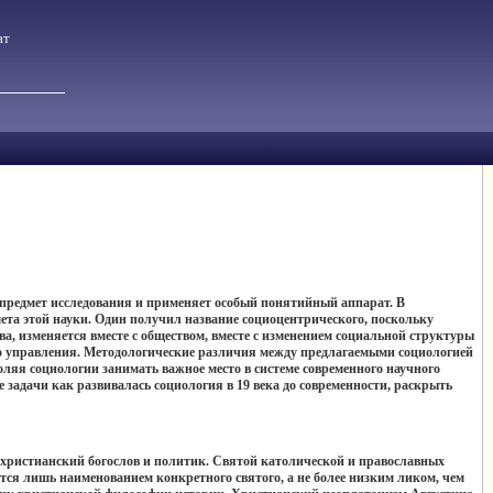
ат
й предмет исследования и применяет особый понятийный аппарат. В
мета этой науки. Один получил название социоцентрического, поскольку
а, изменяется вместе с обществом, вместе с изменением социальной структуры
о управления. Методологические различия между предлагаемыми социологией
ляя социологии занимать важное место в системе современного научного
 задачи как развивалась социология в 19 века до современности, раскрыть
, христианский богослов и политик. Святой католической и православных
тся лишь наименованием конкретного святого, а не более низким ликом, чем