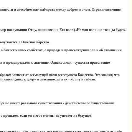
ричинности и способностью выбирать между добром и злом. Ограничивающим
мер послушания Отцу, повиновения Его воле («Не моя воля, но твоя да будет»
пускается в Небесное царство.
м о божественных свойствах, о природе и происхождении зла и об отношении
н и предопределен к спасению. Однако люди - существа нравственно-
бразом зависит от всемогущей воли всеведущего Божества. Это значит, что
ляющей одних к добру и спасению, других - ко злу и гибели.
ее не имеют реального существования - действительное существование
о прошлом, если он в этот момент не уповает на будущее.
сновидения. Как следствие, раз время существует только потому, что о нём