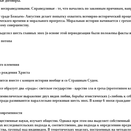
ые договоры.
несправедливыми. Справедливые - те, что начались по законным причинам, нап
«О граде Божьем» Августин делает попытку охватить всемирно-исторический проц
ческого времени и морального прогресса. Моральная история начинается с грехо
ому совершенству.
выделял шесть главных эпох (в основе этой периодизации были положены факты и
о потопа
ого пленения
до рождения Христа
шится вместе с концом истории вообще и со Страшным Судом.
е образует два «града»: светское государство - царство зла и греха (прототипом 
символическое выражение двух видов любви, борьбы эгоистических («любовь к себ
а града развиваются параллельно переживая шесть эпох. В конце 6 эпохи граждане
 современности
бщественные науки, изучает общество. Однако при этом она выделяет собственны
 исследовательских подхода и, соответственно, два подхода к определению пред
ства, группы) над индивидом. В теоретических моделях, построенных на методол