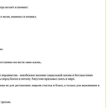
егда желает и помнит:
ел волю, понимал и помнил.
ие.
тственно им вести свою жизнь.
о неравенство
- неизбежное явление социальной жизни и бессмысленно
вны перед Богом и потому Августин призывал жить в мире.
ачено не для достижения людьми счастья и блага, а только для выживания в
 ересью.