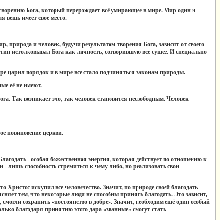
творению Бога, который перерождает всё умирающее в мире. Мир один и
я вещь имеет свое место.
р, природа и человек, будучи результатом творения Бога, зависят от своего
устин истолковывал Бога как личность, сотворившую все сущее. И специально
мире царил порядок и в мире все стало подчиняться законам природы.
ные её не имеют.
ога. Так возникает зло, так человек становится несвободным. Человек
ное повиновение церкви.
 Благодать - особая божественная энергия, которая действует по отношению к
и - лишь способность стремиться к чему-либо, но реализовать свои
о Христос искупил все человечество. Значит, по природе своей благодать
ясняет тем, что некоторые люди не способны принять благодать. Это зависит,
, смогли сохранить «постоянство в добре». Значит, необходим ещё один особый
олько благодаря принятию этого дара «званные» смогут стать