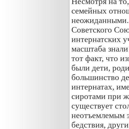
Несмотря на то
семейных отнош
неожиданными. 
Советского Сою
интернатских уч
масштаба знали
тот факт, что и
были дети, род
большинство де
интернатах, им
сиротами при ж
существует стол
неотъемлемым э
бедствия, друг