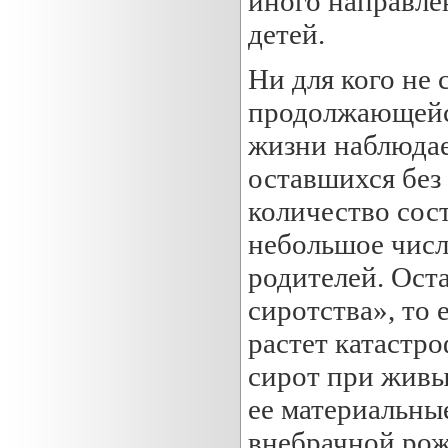
иного направле
детей.
Ни для кого не 
продолжающейся
жизни наблюдае
оставшихся без
количество сос
небольшое число
родителей. Ост
сиротства», то 
растет катастр
сирот при живы
ее материальны
внебрачной рож