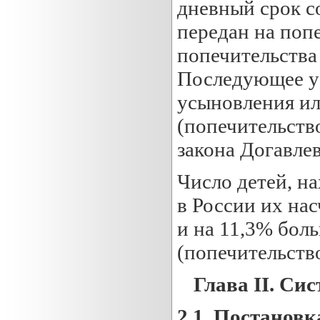
дневный срок со
передан на попе
попечительства
Последующее ус
усыновления ил
(попечительств
закона Догавлев
Число детей, на
в России их нас
и на 11,3% боль
(попечительство
Глава
II
. Си
2.1
. Постановк