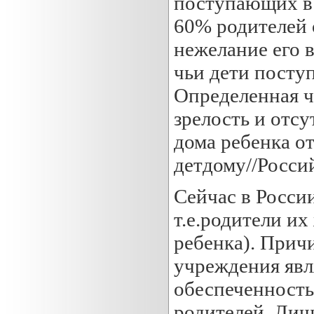
поступающих в 
60% родителей 
нежелание его 
чьи дети посту
Определенная ч
зрелость и отс
дома ребенка от
детдому//Россий
Сейчас в России
т.е.родители их
ребенка). Прич
учреждения явл
обеспеченность
родителей. Лиш