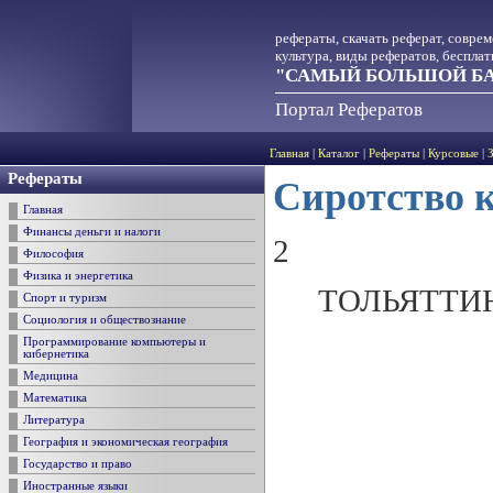
рефераты, скачать реферат, совре
культура, виды рефератов, беспла
"САМЫЙ БОЛЬШОЙ БА
Портал Рефератов
Главная
|
Каталог
|
Рефераты
|
Курсовые
|
Рефераты
Сиротство 
Главная
Финансы деньги и налоги
2
Философия
Физика и энергетика
ТОЛЬЯТТИ
Спорт и туризм
Социология и обществознание
Программирование компьютеры и
кибернетика
Медицина
Математика
Литература
География и экономическая география
Государство и право
Иностранные языки