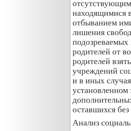
отсутствующим
находящимися в
отбыванием ими
лишения свобод
подозреваемых 
родителей от в
родителей взят
учреждений соц
и в иных случа
установленном 
дополнительных
оставшихся без
Анализ социаль