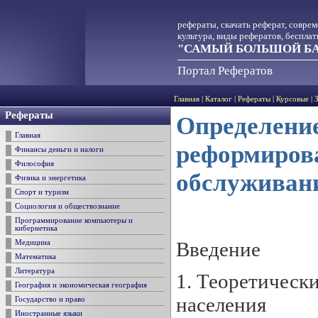
рефераты, скачать реферат, совре
культура, виды рефератов, беспла
"САМЫЙ БОЛЬШОЙ БА
Портал Рефератов
Главная
|
Каталог
|
Рефераты
|
Курсовые
|
Рефераты
Определени
Главная
реформиров
Финансы деньги и налоги
Философия
обслуживани
Физика и энергетика
Спорт и туризм
Социология и обществознание
Программирование компьютеры и
кибернетика
Введение
Медицина
Математика
Литература
1. Теоретическ
География и экономическая география
населения
Государство и право
Иностранные языки