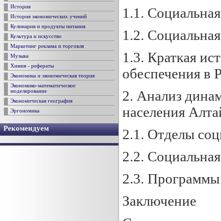
История
1.1. Социальна
История экономических учений
Кулинария и продукты питания
1.2. Социальна
Культура и искусство
Маркетинг реклама и торговля
1.3. Краткая ис
Музыка
Химия - рефераты
обеспечения в 
Экономика и экономическая теория
Экономико-математическое
2. Анализ дина
моделирование
Экономическая география
населения Алта
Эргономика
Рекомендуем
2.1. Отделы со
2.2. Социальна
2.3. Программы
Заключение