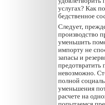
удовлетворить п
услугах? Как п
бедственное со
Следует, прежде
производство п
уменьшить помо
импорту не спо
запасы и резер
предотвратить 
невозможно. Сто
полной социаль
уменьшения потр
расчете на одно
попытаемся пре