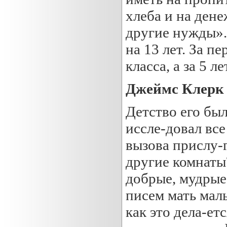
хлеба и на дене
другие нужды».
на 13 лет. За п
класса, а за 5 ле
Джеймс Клерк
Детство его бы
иссле-довал все
вызова прислу-г
другие комнаты?
добрые, мудрые
писем мать маль
как это дела-ет