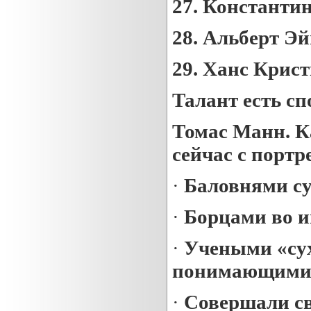
27.
Константин
28.
Альберт Э
29.
Ханс Крист
Талант есть сп
Томас Манн.
К
сейчас с портр
·
Баловнями с
·
Борцами во и
·
Учеными «су
понимающими
·
Совершали с