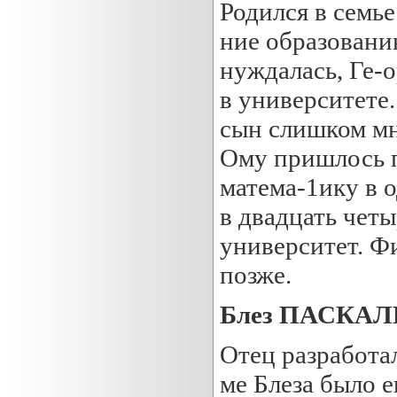
Родился в семье
ние образовани
нуждалась, Ге-о
в университете.
сын слишком мн
Ому пришлось п
матема-1ику в 
в двадцать четы
университет. Ф
позже.
Блез ПАСКАЛЬ
Отец разработал
ме Блеза было е