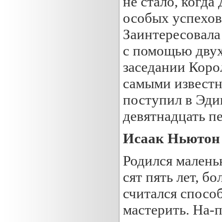
не стало, когда
особых успехов
Заинтересовала
с помощью двух
заседании Коро
самыми известн
поступил в Эдин
девятнадцать п
Исаак Ньютон 
Родился малень
сят пять лет, б
считался спосо
мастерить. На-п