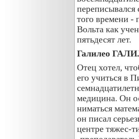
переписывался 
того времени -
Вольта как учен
пятьдесят лет.
Галилео ГАЛИЛ
Отец хотел, что
его учиться в П
семнадцатилетн
медицина. Он ос
ниматься матема
он писал серье
центре тяжес-ти
-преподаватель