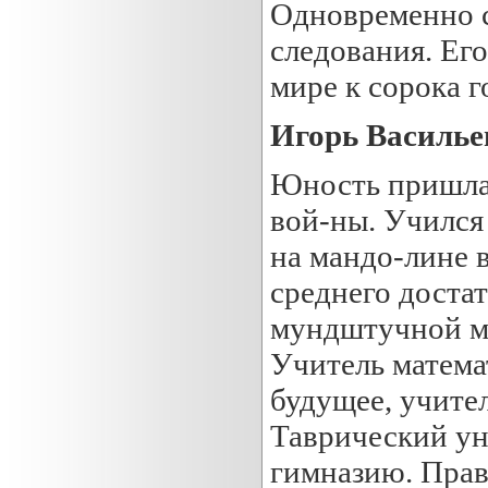
Одновременно с
следования. Ег
мире к сорока г
Игорь Василье
Юность пришлас
вой-ны. Учился
на мандо-лине в
среднего достат
мундштучной ма
Учитель матема
будущее, учител
Таврический ун
гимназию. Правд