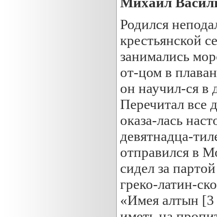
Михаил Васил
Родился непода
крестьянской с
занимались мор
от-цом в плаван
он научил-ся в 
Перечитал все 
оказа-лась наст
девятнадца-тиле
отправился в М
сидел за парто
греко-латин-ск
«Имея алтын [3 
иметь на пропи