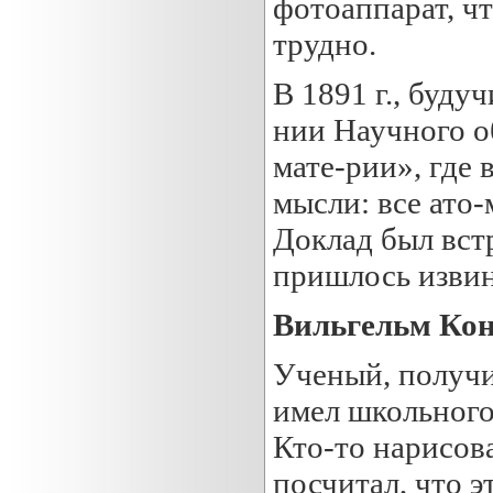
фотоаппарат, ч
трудно.
В 1891 г., буду
нии Научного о
мате-рии», где
мысли: все ато-
Доклад был вст
пришлось извин
Вильгельм Ко
Ученый, получ
имел школьного
Кто-то нарисова
посчитал, что э