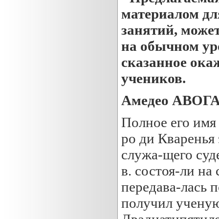
материалом дл
занятий, может
на обычном уро
сказанное окаж
учеников.
Амедео АВОГ
Полное его имя
ро ди Кваренья 
служа-щего суде
в. состоя-ли н
передава-лась п
получил ученую
Двадцатипятиле