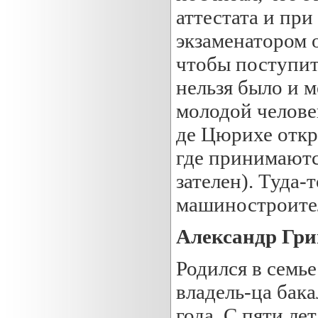
аттестата и при
экзаменатором о
чтобы поступит
нельзя было и 
молодой человек
де Цюрихе откр
где принимаются
зателен). Туда-
машиностроител
Александр Гри
Родился в семье
владель-ца бака
года. С пяти ле