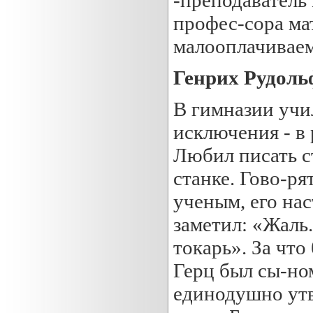
профес-сора ма
малооплачивае
Генрих Рудоль
В гимназии учи
исключения - в 
Любил писать с
станке. Гово-ря
ученым, его на
заметил: «Жаль.
токарь». За что
Герц был сы-ном
единодушно утв