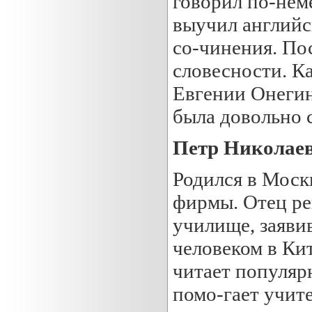
говорил по-нем
выучил английс
со-чинения. По
словесности. К
Евгении Онегин
была довольно 
Петр Николаев
Родился в Моск
фирмы. Отец ре
училище, заяви
человеком в Ки
читает популяр
помо-гает учит