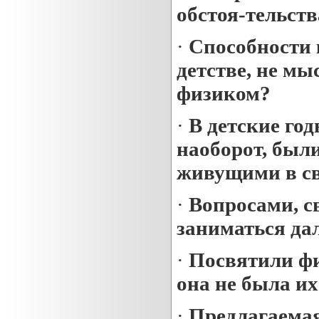
обстоя-тельст
·
Способности 
детстве, не мы
физиком?
·
В детские год
наоборот, был
живущими в св
·
Вопросами, с
заниматься да
·
Посвятили фи
она не была и
·
Предлагаемая