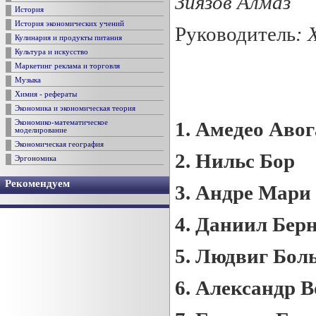
Зиязов Алмаз
История
История экономических учений
Руководитель
: 
Кулинария и продукты питания
Культура и искусство
Маркетинг реклама и торговля
Музыка
Химия - рефераты
Экономика и экономическая теория
1.
Амедео Авог
Экономико-математическое
моделирование
Экономическая география
2.
Нильс Бор
Эргономика
Рекомендуем
3.
Андре Мари
4.
Даниил Бер
5.
Людвиг Бол
6.
Александр В