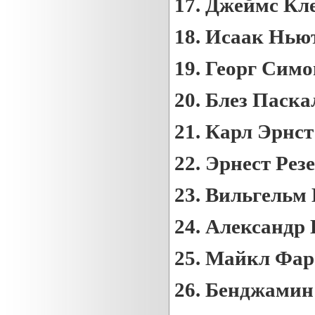
17.
Джеймс Кл
18.
Исаак Нью
19.
Георг Сим
20.
Блез Паска
21.
Карл Эрнст
22.
Эрнест Рез
23.
Вильгельм 
24.
Александр 
25.
Майкл Фар
26.
Бенджамин