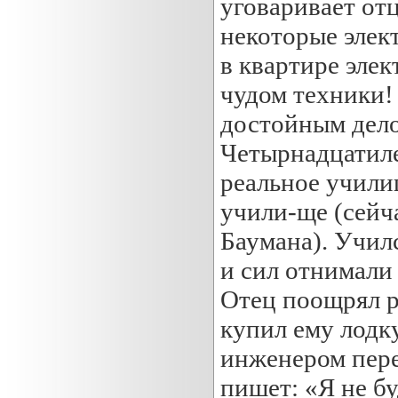
уговаривает от
некоторые элек
в квартире элек
чудом техники!
достойным дело
Четырнадцатиле
реальное учили
учили-ще (сейч
Баумана). Учил
и сил отнимали
Отец поощрял р
купил ему лодк
инженером пере
пишет: «Я не бу