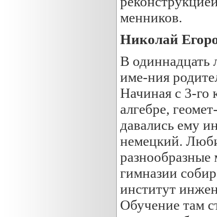
реконструкцией
менников.
Николай Егор
В одиннадцать 
име-ния родите
Начиная с 3-го 
алгебре, геоме
давались ему и
немецкий. Люби
разнообразные 
гимназии собир
институт инжен
Обучение там ст