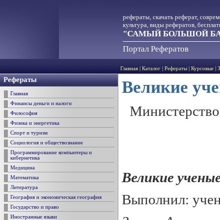
рефераты, скачать реферат, совре
культура, виды рефератов, беспла
"САМЫЙ БОЛЬШОЙ БА
Портал Рефератов
Главная
|
Каталог
|
Рефераты
|
Курсовые
|
Рефераты
Великие уч
Главная
Финансы деньги и налоги
Министерство
Философия
Физика и энергетика
Спорт и туризм
Социология и обществознание
Программирование компьютеры и
кибернетика
Медицина
Велики
е
учены
Математика
Литература
Выполнил: учен
География и экономическая география
Государство и право
Иностранные языки