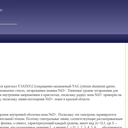
ат
ся кристалл Y3AI5O12 [сокращенно называемый YAG (yttrium aluminum garnet,
силикатное стекло, легированное ионами Nd3+. Типичные уровни легирования для
 к внутренним напряжениям в кристаллах, поскольку радиус иона Nd3+ примерно на
 поскольку линии поглощения Nd3+ лежат в красной области.
ктронов внутренней оболочки иона Nd3+. Поскольку эти электроны экранируются
ачительной степени. Поэтому спектральные линии, соответствующие рассматриваемым
 физики, а символ, характеризующий каждый уровень, имеет вид 2s+1LJ, где S --
им, что разрешенные значения L, а именно L = О, 1, 2, 3, 4, 5, 6, ..., обозначаются