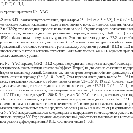
D, F, G, Н, I, ... .
ких уровней кристалла Nd : YAG.
2 иона Nd3+ соответствует состоянию, при котором 2S+ 1=4 (т. е. S = 3/2), L = 6 и J = 
око лежащие полосы поглощения также играют важную роль. Эти полосы связаны быстрой 
/2 и 4I13/2); этот последний уровень не показан на рис.1. Однако скорость релаксации н
авило отбора для электродипольно разрешенных переходов имеет вид ?J=0 или ±1) и по
 4F3/2 и ближайшим к нему нижним уровнем. Это означает, что уровень 4F3/2 запасет 
з различных возможных переходов с уровня 4F3/2 на нижележащие уровни наиболее интен
 релаксацией в основное состояние, а разница между энергиями уровней 4I11/2 и 4I9/2 
вается очень быстро и согласно статистике Больцмана уровень 4I11/2 в хорошем прибл
ижнего лазерного уровня.
алле Nd : YAG переход 4F3/2 4I11/2 хорошо подходит для получения лазерной генераци
лектрическим полем внутри кристалла (эффект Штарка) на два сильно связанных подуров
тарка на шесть подуровней. Оказывается, что лазерная генерация обычно происходит с 
ением сечения перехода (? = 8,8-10-19 см2). Этот переход имеет длину волны ?= 1,064
и всех вычислениях используют эффективное сечение ?21= 3,5*10-19 см2 . Следует такж
угих длинах волн, соответствующих различным переходам: 4F3/2 I11/2 ( ?= 1,05--1,1 мкм
м). Кроме того, стоит вспомнить, что лазерный переход с ?= 1,06 мкм при комнатной т
 = 195 ГГц при температуре T = 300 К. Это делает Nd: YAG очень подходящим для ген
YAG быть весьма хорошим для работы в режиме модулированной добротности. Nd : YAG л
 лампы в схемах с одноэллипсным осветителем, с близким расположением лампы и кри
етственно ксеноновые лампы среднего давления (500-- 1500 мм рт. ст.) и криптоновые 
ры Nd:YAG-лазера оказываются следующими: в непрерывном многомодовом режиме выхо
ощность порядка 500 Вт; в режиме модулированной добротности максимальная выходна
ывном режиме дифференциальный КПД составляет около 1--3%.