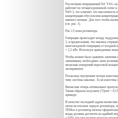
Рассмотрим непрерывный Nd: YAG-лазе
работает по четырехуровневой схеме и
Nd3+); это означает, что населенность
концентрации обусловлена концентраци
намного меньше. Для того чтобы вычисл
(см. рис. 1).
Рис 2.Схема резонатора.
Генерация происходит между подуровнем
2, и предположим, что накачка стержн
многомодовой генерации) от входной м
= 2,2 кВт. Используя приведенные выше 
Чтобы можно было сравнить значения 
значениями, необходимо знать величин
несколько измерений пороговой мощнос
эксперименте
Поскольку внутренние потери известн
типу системы накачки . Если известны
Вычислим теперь оптимальное пропускани
Таким образом получаем (?2)опт = 0,15
примере.
В качестве последней задачи вычисли
пятна на плоском зеркале резонатора, п
ТЕМоо в резонатор вблизи сферическог
моды должны достигать по крайней мер
= 0,84, что при полном проходе резона