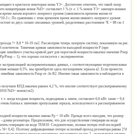
щают в кристалле некоторые ионы Y3+. Достаточно отметить, что такой лазер
что концентрация ионов Nd3+ составляет 1 % (т. е. 1 % ионов Y3+ замещен ионами
ии время жизни верхнего лазерного уровня (зависимость времени жизни от
3*10-3 с. По сравнению с этим временем время жизни нижнего лазерного уровня
остоит из двух сильно связанных уровней, разделенных расстоянием ?Е = 88 см-1
ехода ?= 8,8 * 10-19 см2. Рассмотрим теперь лазерную систему, показанную на рис.
й осветителя. Типичная кривая зависимости выходной мощности Р (при
ия линейного участка кривой дает для пороговой мощности накачки значение Рпор
Рр/Рпор -- 1), что хорошо согласуется с экспериментом.
е экстраполяцией экспериментальных данных, с соответствующими теоретическими
ния меньше 0,5%. мы пренебрегли здесь поглощением зеркала а2. Если провести
инейная зависимость Рпор от -In R2. Именно такая зависимость и наблюдается в
получаем КПД накачки равное 4,2 %, что вполне соответствует рассматриваемому
*1016 Nd3+ ионов/см2).
. е. когда входная мощность, подводимая к лампе, составляет 6,6 кВт. хмин = 9,4.
а очень близка к значению пропускания зеркала, используемого в рассматриваемом
одной мощности накачки лампы Рр = 10 кВт. Прежде всего находим, что размер
а L --длина резонатора. Предположим, что для осуществления генерации на моде
атить генерацию на моде ТЕМ10. Следовательно, полные потери этой последней
ь ?d= 0,42. Поэтому дифракционные потери за полный проход резонатора равны 2?d
ери после полного прохода резонатора, показанного на рис.2 , оказываются такими