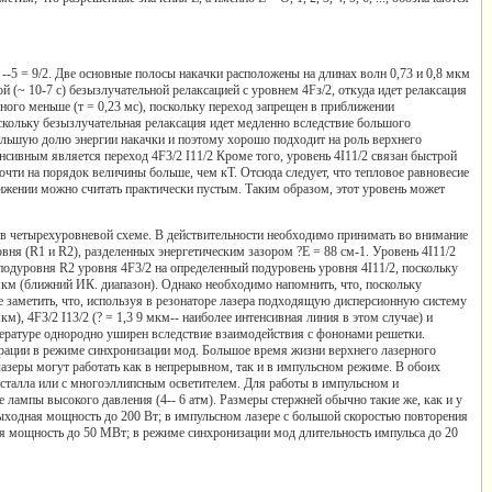
L --5 = 9/2. Две основные полосы накачки расположены на длинах волн 0,73 и 0,8 мкм
(~ 10-7 с) безызлучательной релаксацией с уровнем 4Fз/2, откуда идет релаксация
амного меньше (т = 0,23 мс), поскольку переход запрещен в приближении
скольку безызлучательная релаксация идет медленно вследствие большого
большую долю энергии накачки и поэтому хорошо подходит на роль верхнего
сивным является переход 4F3/2 I11/2 Кроме того, уровень 4I11/2 связан быстрой
почти на порядок величины больше, чем кТ. Отсюда следует, что тепловое равновесие
ижении можно считать практически пустым. Таким образом, этот уровень может
и в четырехуровневой схеме. В действительности необходимо принимать во внимание
ня (R1 и R2), разделенных энергетическим зазором ?Е = 88 см-1. Уровень 4I11/2
подуровня R2 уровня 4F3/2 на определенный подуровень уровня 4I11/2, поскольку
 мкм (ближний ИК. диапазон). Однако необходимо напомнить, что, поскольку
е заметить, что, используя в резонаторе лазера подходящую дисперсионную систему
), 4F3/2 I13/2 (? = 1,3 9 мкм-- наиболее интенсивная линия в этом случае) и
емпературе однородно уширен вследствие взаимодействия с фононами решетки.
ерации в режиме синхронизации мод. Большое время жизни верхнего лазерного
азеры могут работать как в непрерывном, так и в импульсном режиме. В обоих
сталла или с многоэллипсным осветителем. Для работы в импульсном и
лампы высокого давления (4-- 6 атм). Размеры стержней обычно такие же, как и у
дная мощность до 200 Вт; в импульсном лазере с большой скоростью повторения
я мощность до 50 МВт; в режиме синхронизации мод длительность импульса до 20