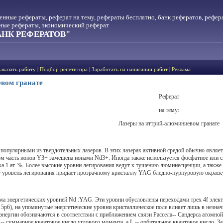
менные рефераты, реферат на тему, рефераты бесплатно, банк рефератов, рефер
тные рефераты, экономический реферат
НК РЕФЕРАТОВ"
Заказать работу
|
Подбор репетитора
|
Заработать на написании работ
|
Реклама
вом гранате
Реферат
на тему:
Лазеры на иттрий-алюминиевом гранате
опулярными из твердотельных лазеров. В этих лазерах активной средой обычно являет
ом часть ионов Y3+ замещена ионами Nd3+. Иногда также используется фосфатное или 
а 1 ат. %. Более высокие уровни легирования ведут к тушению люминесценции, а также
 уровень легирования придает прозрачному кристаллу YAG бледно-пурпуровую окраску,
ема энергетических уровней Nd :YAG. Эти уровни обусловлены переходами трех 4f эле
5р6), на упомянутые энергетические уровни кристаллическое поле влияет лишь в незн
энергии обозначаются в соответствии с приближением связи Рассела-- Сандерса атомной
- суммарное квантовое число углового момента, а L -- орбитальное квантовое число. Замет