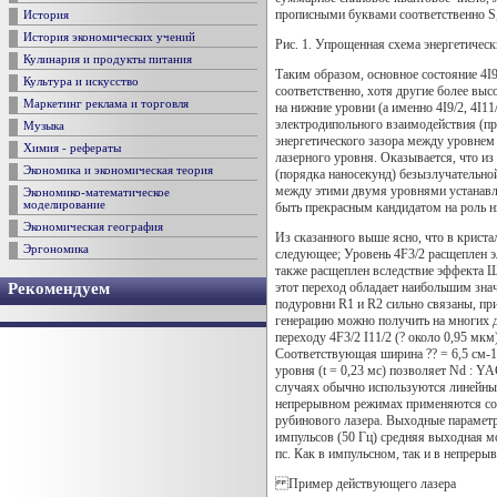
прописными буквами соответственно S, Р, 
История
История экономических учений
Рис. 1. Упрощенная схема энергетичес
Кулинария и продукты питания
Таким образом, основное состояние 4I9/
Культура и искусство
соответственно, хотя другие более выс
Маркетинг реклама и торговля
на нижние уровни (а именно 4I9/2, 4I11
электродипольного взаимодействия (пр
Музыка
энергетического зазора между уровнем
Химия - рефераты
лазерного уровня. Оказывается, что и
Экономика и экономическая теория
(порядка наносекунд) безызлучательной
между этими двумя уровнями устанавли
Экономико-математическое
моделирование
быть прекрасным кандидатом на роль н
Экономическая география
Из сказанного выше ясно, что в крист
Эргономика
следующее; Уровень 4F3/2 расщеплен э
также расщеплен вследствие эффекта Ш
этот переход обладает наибольшим знач
Рекомендуем
подуровни R1 и R2 сильно связаны, пр
генерацию можно получить на многих др
переходу 4F3/2 I11/2 (? около 0,95 мк
Соответствующая ширина ?? = 6,5 см-1
уровня (t = 0,23 мс) позволяет Nd : 
случаях обычно используются линейные
непрерывном режимах применяются соотв
рубинового лазера. Выходные парамет
импульсов (50 Гц) средняя выходная м
пс. Как в импульсном, так и в непрер
Пример действующего лазера