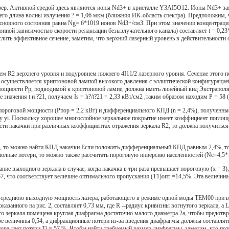
р. Активной средой здесь являются ионы Nd3+ в кристалле Y3AI5O12. Ионы Nd3+ заме
 его длина волны излучения ? = 1,06 мкм (ближняя ИК-область спектра). Предположим, 
 основного состояния равна Ng= 6*1019 ионов Nd3+/cм3. При этом значении концентрац
онной зависимостью скорости релаксации безызлучательного канала) составляет t = 0,2
ить эффективное сечение, заметим, что верхний лазерный уровень в действительности с
 R2 верхнего уровня и подуровнем нижнего 4I11/2 лазерного уровня. Сечение этого пер
я осуществляется криптоновой лампой высокого давления с эллиптической конфигурацие
ощности Рр, подводимой к криптоновой лампе, должна иметь линейный вид Экстраполяц
значения t и ?21, получаем Is = h?/t?21 = 2,33 кВт/см2 ,таким образом находим Р = 58 (
пороговой мощности (Рпор = 2,2 кВт) и дифференциального КПД (n = 2,4%), полученны
у yi. Поскольку хорошее многослойное зеркальное покрытие имеет коэффициент поглоще
ти накачки при различных коэффициентах отражения зеркала R2, то должна получиться л
ы, то можно найти КПД накачки Если положить дифференциальный КПД равным 2,4%, то 
 полные потери, то можно также рассчитать пороговую инверсию населенностей (Nc=4,5
е выходного зеркала в случае, когда накачка в три раза превышает пороговую (х = 3), т
7, что соответствует величине оптимального пропускания (Т1)опт =14,5%. Эта величин
м среднюю выходную мощность лазера, работающего в режиме одной моды ТЕМ00 при вх
оказанного на рис. 2, составляет 0,73 мм, где R --радиус кривизны вогнутого зеркала, 
о зеркала помещена круглая диафрагма достаточно малого диаметра 2a, чтобы предотвр
е величины 0,54, а дифракционные потери из-за введения диафрагмы должны составлят
тора дает потери Ti = 57 %. Чтобы найти требуемый размер диафрагмы, заметим, что пот