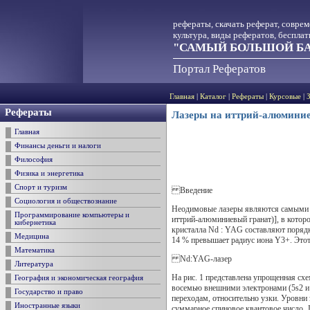
рефераты, скачать реферат, совре
культура, виды рефератов, беспла
"САМЫЙ БОЛЬШОЙ БА
Портал Рефератов
Главная
|
Каталог
|
Рефераты
|
Курсовые
|
Рефераты
Лазеры на иттрий-алюминие
Главная
Финансы деньги и налоги
Философия
Физика и энергетика
Спорт и туризм
Введение
Социология и обществознание
Неодимовые лазеры являются самыми п
Программирование компьютеры и
иттрий-алюминиевый гранат)], в котор
кибернетика
кристалла Nd : YAG составляют порядк
Медицина
14 % превышает радиус иона Y3+. Этот
Математика
Nd:YAG-лазер
Литература
На рис. 1 представлена упрощенная сх
География и экономическая география
восемью внешними электронами (5s2 и 
Государство и право
переходам, относительно узки. Уровни 
Иностранные языки
суммарное спиновое квантовое число, J-