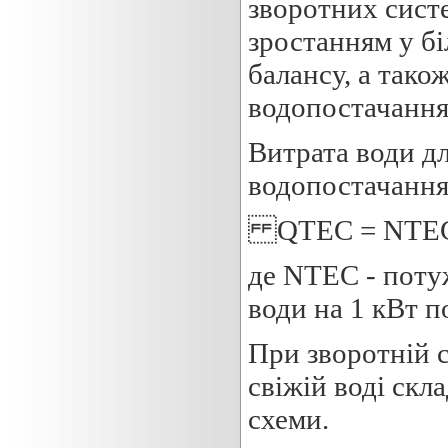
зворотних систе
зростанням у б
балансу, а тако
водопостачання
Витрата води д
водопостачанн
QТЕС = NТЕС 
де NТЕС - поту
води на 1 кВт по
При зворотній 
свіжій воді скл
схеми.