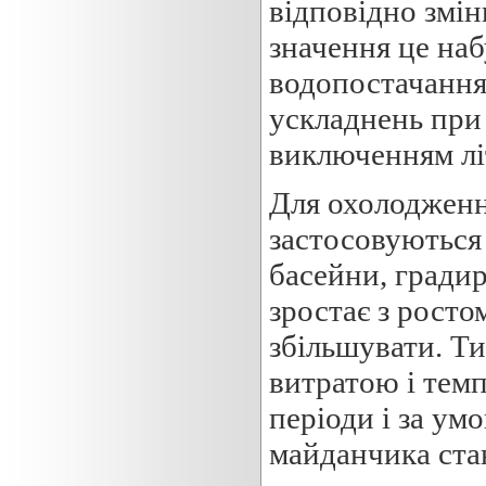
відповідно змін
значення це наб
водопостачання
ускладнень при 
виключенням літ
Для охолодженн
застосовуються
басейни, градир
зростає з росто
збільшувати. Ти
витратою і темп
періоди і за ум
майданчика ста