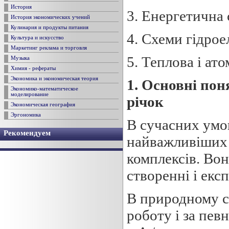
История
3. Енергетична
История экономических учений
Кулинария и продукты питания
4. Схеми гідро
Культура и искусство
Маркетинг реклама и торговля
5. Теплова і ат
Музыка
Химия - рефераты
Экономика и экономическая теория
1
.
О
сновні пон
Экономико-математическое
моделирование
р
і
чок
Экономическая география
Эргономика
В сучасних умов
Рекомендуем
найважливіших 
комплексів. Вон
створенні і експ
В природному с
роботу і за пев