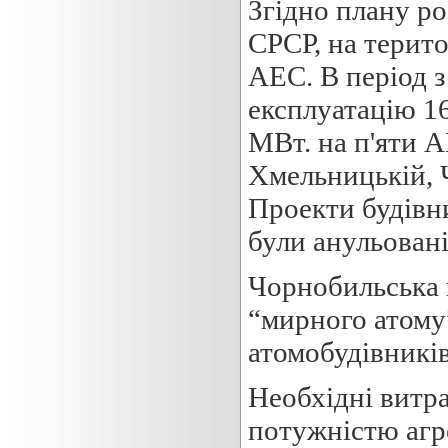
Згідно плану р
СРСР, на терито
АЕС. В період з
експлуатацію 1
МВт. на п'яти А
Хмельницькій, 
Проекти будівн
були анульовані
Чорнобильська к
“мирного атому”
атомобудівників
Необхідні витр
потужністю агрег