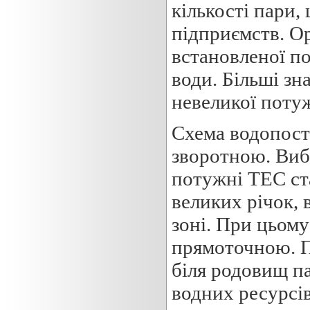
кількості пари,
підприємств. О
встановленої по
води. Більші зн
невеликої потуж
Схема водопост
зворотною. Вибі
потужні ТЕС ст
великих річок,
зоні. При цьом
прямоточною. 
біля родовищ па
водних ресурсів