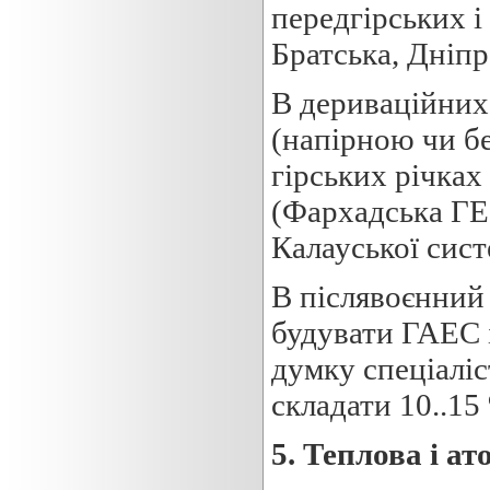
передгірських і
Братська, Дніп
В дериваційних
(напірною чи б
гірських річках
(Фархадська ГЕС
Калауської сист
В післявоєнний 
будувати ГАЕС і
думку спеціалі
складати 10..1
5.
Т
еп
лова і а