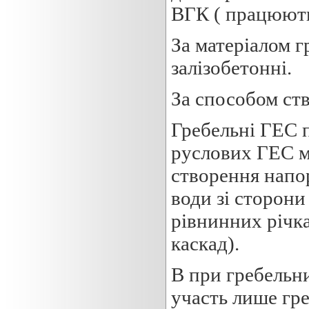
ВГК ( працюють
За матеріалом г
залізобетонні.
За способом ств
Гребельні ГЕС п
руслових ГЕС м
створення напор
води зі сторони
рівнинних річк
каскад).
В при гребельн
участь лише гр