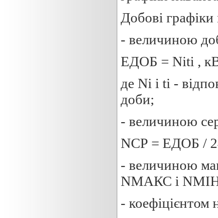
Добові графіки
- величиною до
ЕДОБ = Nіtі , кВ
де Nі і tі - від
доби;
- величиною се
NСР = ЕДОБ / 24 
- величиною мак
NМАКС і NМІН
- коефіцієнтом