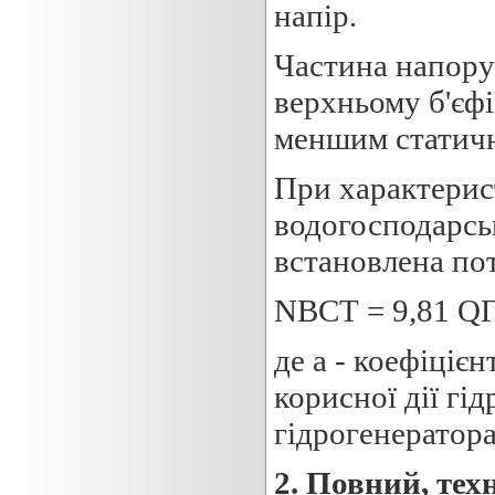
напір.
Частина напору
верхньому б'єфі
меншим статичн
При характерис
водогосподарсь
встановлена по
NВСТ = 9,81 QГЕС
де а - коефіцієн
корисної дії гід
гідрогенератора
2.
П
овний, тех