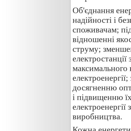
Об'єднання ене
надійності і бе
споживачам; пі
відношенні якос
струму; зменше
електростанції 
максимального 
електроенергії;
досягненню опт
і підвищенню ї
електроенергії 
виробництва.
Кожна енергети