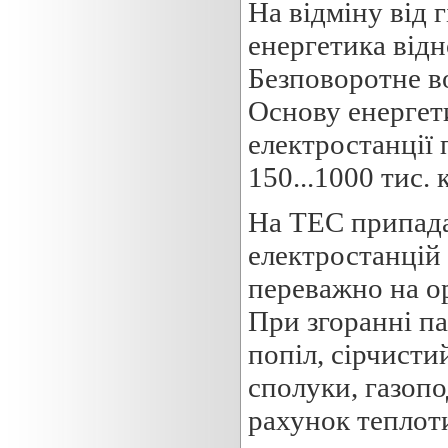
На відміну від 
енергетика відн
Безповоротне в
Основу енергети
електростанції 
150...1000 тис. 
На ТЕС припада
електростанцій 
переважно на орг
При згоранні п
попіл, сірчисти
сполуки, газопо
рахунок теплоти