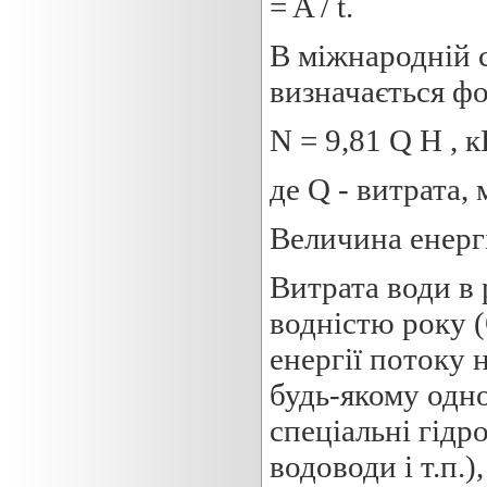
= A / t.
В міжнародній 
визначається ф
N = 9,81 Q H , к
де Q - витрата, м
Величина енергі
Витрата води в 
водністю року 
енергії потоку 
будь-якому одно
спеціальні гідр
водоводи і т.п.)