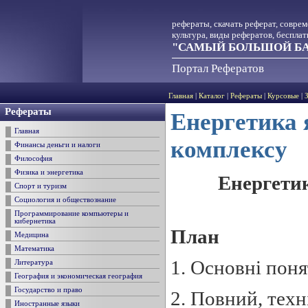
рефераты, скачать реферат, совре
культура, виды рефератов, беспла
"САМЫЙ БОЛЬШОЙ БА
Портал Рефератов
Главная
|
Каталог
|
Рефераты
|
Курсовые
|
Рефераты
Енергетика 
Главная
комплексу
Финансы деньги и налоги
Философия
Физика и энергетика
Енергети
Спорт и туризм
Социология и обществознание
Программирование компьютеры и
кибернетика
План
Медицина
Математика
1. Основні поня
Литература
География и экономическая география
Государство и право
2. Повний, техн
Иностранные языки