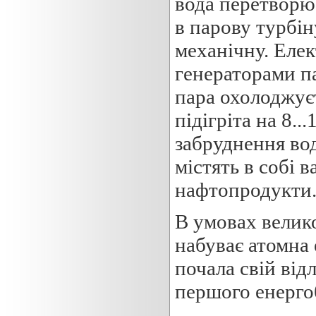
вода перетворює
в парову турбін
механічну. Елек
генераторами па
пара охолоджує
підігріта на 8..
забруднення во
містять в собі в
нафтопродукти
В умовах велик
набуває атомна 
почала свій від
першого енерго