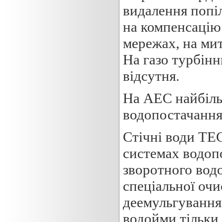
видалення попіл
на компенсацію
мережах, на мит
На газо турбінн
відсутня.
На АЕС найбіль
водопостачання
Стічні води ТЕ
системах водопо
зворотного вод
спеціальної очи
деемульгування
водойми тільки