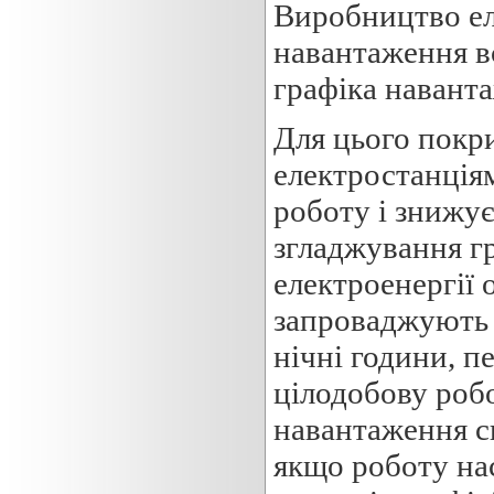
Виробництво ел
навантаження в
графіка навант
Для цього покри
електростанція
роботу і знижує 
згладжування г
електроенергії 
запроваджують 
нічні години, п
цілодобову роб
навантаження с
якщо роботу на