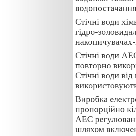
водопостачання
Стічні води хі
гідро-золовида
накопичувачах-
Стічні води АЕС
повторно викори
Стічні води від
використовують
Виробка електр
пропорційно кіл
АЕС регулюванн
шляхом включен