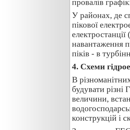
провалів графік
У районах, де 
пікової електро
електростанції 
навантаження п
піків - в турбін
4. Схеми гідро
В різноманітни
будувати різні 
величини, вста
водогосподарсь
конструкцій і с