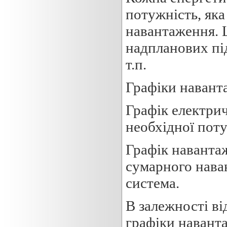
потужність, яка
навантаження. 
надпланових під
т.п.
Графіки навант
Графік електрич
необхідної поту
Графік навантаж
сумарного нава
система.
В залежності ві
графіки навант