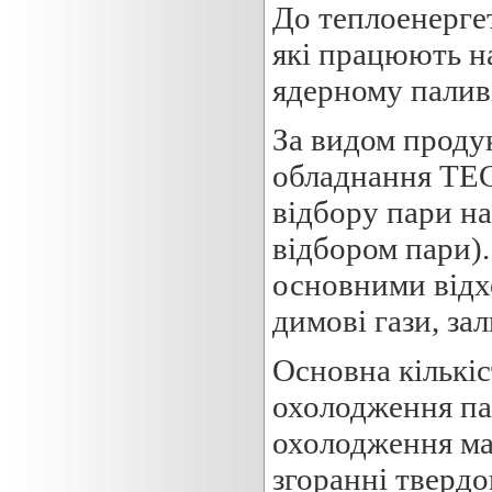
До теплоенерге
які працюють на
ядерному палив
За видом продук
обладнання ТЕС
відбору пари на
відбором пари).
основними відх
димові гази, за
Основна кількіс
охолодження пар
охолодження мас
згоранні твердо