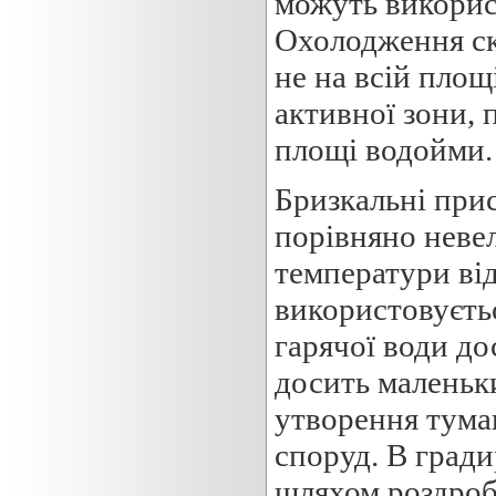
можуть викорис
Охолодження ск
не на всій площі
активної зони, 
площі водойми.
Бризкальні при
порівняно невел
температури від
використовуєть
гарячої води д
досить маленьки
утворення тума
споруд. В град
шляхом роздробл