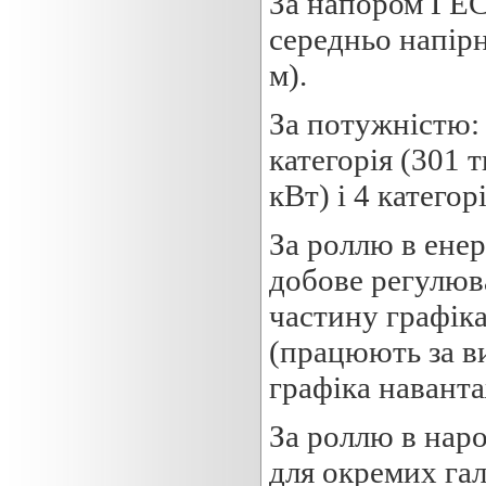
За напором ГЕС 
середньо напірні
м).
За потужністю: 
категорія (301 ти
кВт) і 4 категор
За роллю в ене
добове регулюв
частину графіка
(працюють за в
графіка навант
За роллю в нар
для окремих гал