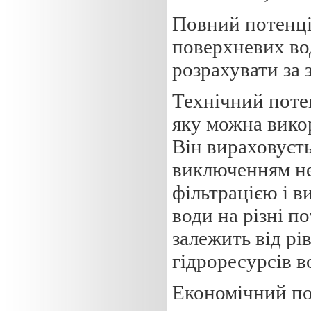
Повний потенціа
поверхневих вод
розрахувати за 
Технічний потен
яку можна викор
Він вираховуєт
виключенням нем
фільтрацією і в
води на різні п
залежить від рі
гідроресурсів в
Економічний пот