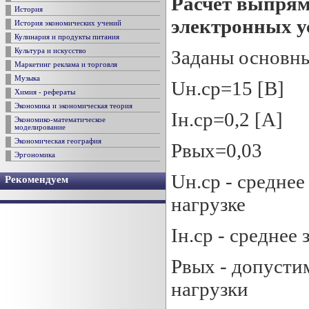
Расчет выпрям
История
электронных у
История экономических учений
Кулинария и продукты питания
Заданы основны
Культура и искусство
Маркетинг реклама и торговля
Музыка
Uн.ср=15 [B]
Химия - рефераты
Экономика и экономическая теория
Iн.ср=0,2 [A]
Экономико-математическое
моделирование
Экономическая география
Pвых=0,03
Эргономика
Uн.ср - средне
Рекомендуем
нагрузке
Iн.ср - среднее
Pвых - допусти
нагрузки