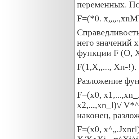
переменных. По
F=(*0. x„„.,xnM)
Справедливость
него значений х
функции F (О, Х[,
F(1,X,,..., Хп-!).
Разложение фун
F=(x0, x1,...,xn_
x2,...,xn_l)\/ V*
наконец, разло
F=(x0, x^„.Jxnrl)