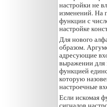
настройки не в
изменений. На 
функции с числ
настройке конс
Для нового алф
образом. Аргум
адресующие вхо
выражении для 
функцией единс
которую назове
настроечные вх
Если искомая фу
сигналов настро