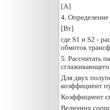
[A]
4. Определение
[Вт]
где S1 и S2 - 
обмоток трансф
5. Рассчитать п
сглаживающего
Для двух полу
коэффициент пу
Коэффициент с
Величину сопро