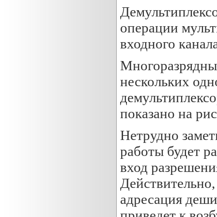
Демультиплекс
операции мульт
входного канал
Многоразрядные
нескольких одн
демультиплексо
показано на рис.
Нетрудно замет
работы будет ра
вход разрешени
Действительно,
адресация деши
приведет к воз