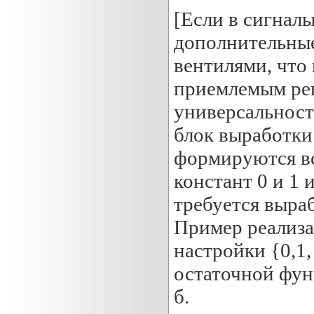
[Если в сигналы
дополнительные
вентилями, что
приемлемым реш
универсальнос
блок выработки
формируются вс
констант 0 и 1 
требуется выраб
Пример реализа
настройки {0,1, 
остаточной функ
б.