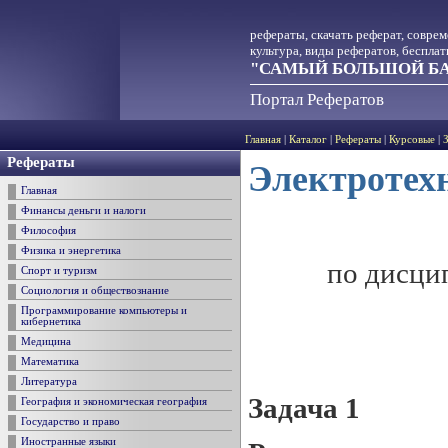
рефераты, скачать реферат, совре
культура, виды рефератов, беспла
"САМЫЙ БОЛЬШОЙ БА
Портал Рефератов
Главная
|
Каталог
|
Рефераты
|
Курсовые
|
Рефераты
Электротех
Главная
Финансы деньги и налоги
Философия
Физика и энергетика
по дисци
Спорт и туризм
Социология и обществознание
Программирование компьютеры и
кибернетика
Медицина
Математика
Литература
Задача 1
География и экономическая география
Государство и право
Иностранные языки