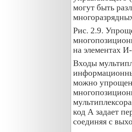
могут быть раз
многоразрядных
Рис. 2.9. Упро
многопозиционн
на элементах И
Входы мультипл
информационны
можно упрощен
многопозиционн
мультиплексора 
код А задает п
соединяя с вых