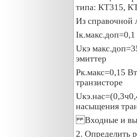
типа: КТ315, К
Из справочной 
Iк.макс.доп=0,1
Uкэ макс.доп=3
эмиттер
Pк.макс=0,15 В
транзисторе
Uкэ.нас=(0,3ч0
насыщения тра
Входные и вых
2. Определить 