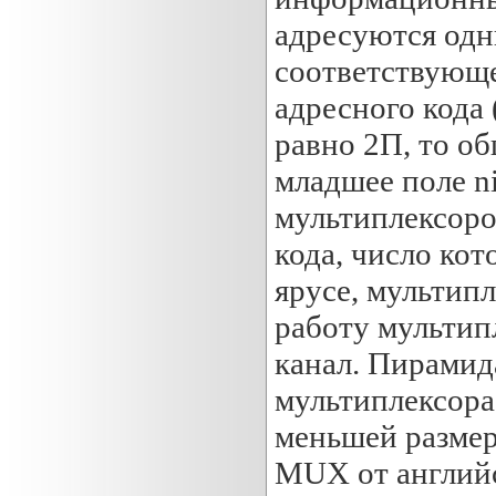
адресуются одн
соответствующе
адресного кода
равно 2П, то об
младшее поле ni
мультиплексоро
кода, число кот
ярусе, мультип
работу мультип
канал. Пирамид
мультиплексора
меньшей размер
MUX от английс