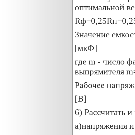
оптимальной ве
Rф=0,25Rн=0,2
Значение емкос
[мкФ]
где m - число 
выпрямителя m=
Рабочее напряж
[В]
6) Рассчитать 
а)напряжения и