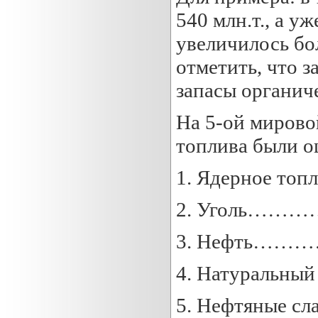
540 млн.т., а у
увеличилось бол
отметить, что 
запасы органич
На 5-ой мирово
топлива были 
1. Ядерное 
2. Уголь…
3. Нефть…
4. Натураль
5. Нефтяны