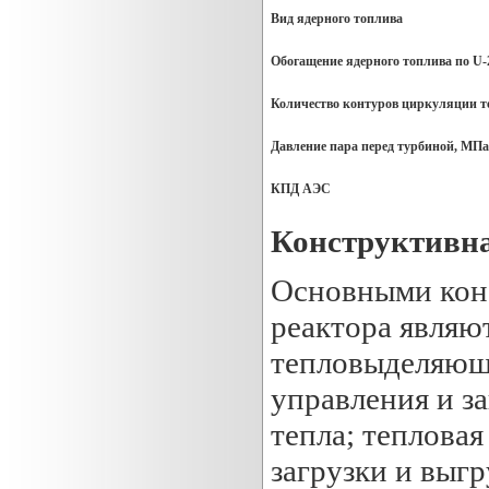
Вид ядерного топлива
Обогащение ядерного топлива по U-
Количество контуров циркуляции т
Давление пара перед турбиной, МПа
КПД АЭС
Конструктивна
Основными конс
реактора являют
тепловыделяющи
управления и з
тепла; тепловая
загрузки и выг