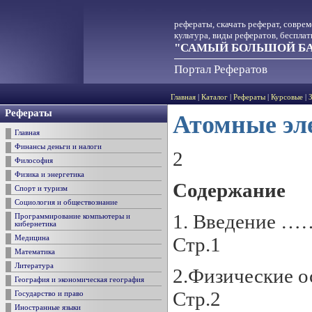
рефераты, скачать реферат, совре
культура, виды рефератов, беспла
"САМЫЙ БОЛЬШОЙ БА
Портал Рефератов
Главная
|
Каталог
|
Рефераты
|
Курсовые
|
Рефераты
Атомные эл
Главная
Финансы деньги и налоги
2
Философия
Физика и энергетика
Содержание
Спорт и туризм
Социология и обществознание
1. Введе
Программирование компьютеры и
кибернетика
Стр.1
Медицина
Математика
Литература
2.Физические
География и экономическая география
Стр.2
Государство и право
Иностранные языки