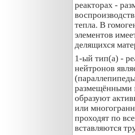
реакторах - ра
воспроизводств
тепла. В гомог
элементов имеет
делящихся мате
1-ый тип(а) - р
нейтронов явля
(параллепипеды
размещёнными 
образуют акти
или многогранн
проходят по все
вставляются тр