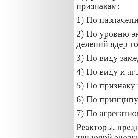
признакам:
1) По назначен
2) По уровню э
делений ядер т
3) По виду зам
4) По виду и а
5) По признаку
6) По принципу
7) По агрегатн
Реакторы, пред
тепловой энерг