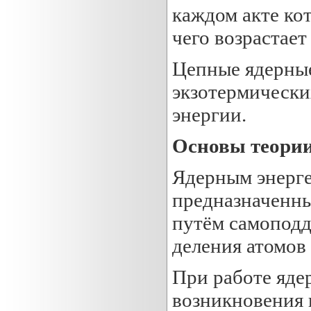
каждом акте кот
чего возрастае
Цепные ядерные
экзотермически
энергии.
Основы теории
Ядерным энерге
предназначенны
путём самопод
деления атомов 
При работе яде
возникновения 