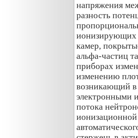
напряжения меж
разность потен
пропорциональн
ионизирующих г
камер, покрыты
альфа-частиц т
приборах измен
изменению плот
возникающий в 
электронными и
потока нейтроно
ионизационной 
автоматическог
стержень в акт