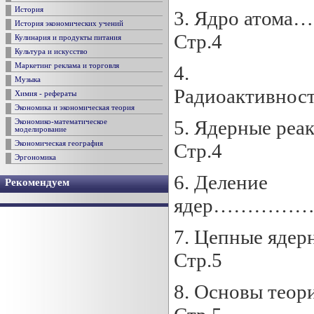
История
3. Ядро 
История экономических учений
Стр.4
Кулинария и продукты питания
Культура и искусство
4.
Маркетинг реклама и торговля
Музыка
Радиоакти
Химия - рефераты
Экономика и экономическая теория
5. Ядерны
Экономико-математическое
моделирование
Стр.4
Экономическая география
Эргономика
6. Деление
Рекомендуем
ядер…………
7. Цепные 
Стр.5
8. Основы 