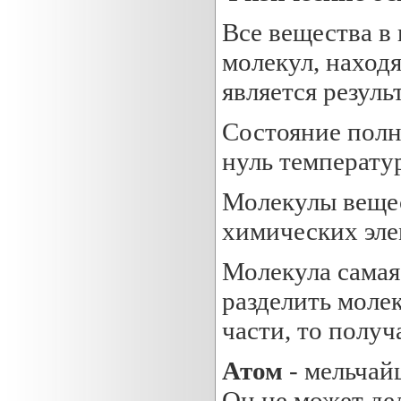
Все вещества в 
молекул, наход
является резуль
Состояние полн
нуль температу
Молекулы вещес
химических эле
Молекула самая
разделить моле
части, то получ
Атом
- мельчай
Он не может де